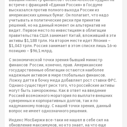
встрече с фракцией «Единая Россия» в Госдуме
высказался против полного выхода России из
американских ценных бумаг. Он полагает, что надо
учитывать и политические риски при принятии
решений, но на данный момент он альтернатив не
видит. Первое место по инвестициям в облигации
правительства США занимает Китай, вложивший в эти
активы $1,188 трлн. На втором месте идет Япония –
$1,043 трлн. Россия занимает в этом списке лишь 16-ю
позицию – $96,1 млрд.
С экономической точки зрения бывший министр
финансов России, конечно, прав. Американские
государственные облигации остаются наиболее
надежным активом в мире глобальных финансов.
Ложку дегтя в бочку меда добавляет рост ставки ФРС.
Однако существует риск того, что российские активы
могут быть заморожены. Как в ответ на введение
Россией возможного моратория по выплате внешних
суверенных и корпоративных долгов, так и по
надуманному поводу. С нашей точки зрения, данный
вопрос не имеет однозначного решения.
Индекс МосБиржи все-таки не нашел в себе сил на
обновление максимумов, но кто знает, на что еще