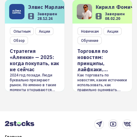
Элвис
Марламов
Кирилл
Фомиче
Завершен
Завершен
28.12.24
08.02.20
Опытным
Акции
Новичкам
Акции
Обзор
Обучение
Стратегия
Торговля по
«Аленки» — 2025:
новостям:
когда покупать, как
принципы,
не сейчас
лайфхаки,
инструменты
2024 год позади. Люди
Как торговать по
буквально презирают
новостям, какие источники
рынок. Но именно в такие
использовать, как
моменты открываются
правильно оценивать
долгосрочные
информацию. Также автор
возможности. Обсудим
покажет краткосрочные и
итоги года и стратегию на
среднесрочные
2025-й
торговые стратегии на
новостном потоке