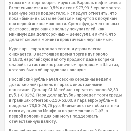
утром в четверг корректируются. Баррель нефти смеси
Brent снижается на 0,5% и стоит $77,99. Черное золото
накануне резво подрастало, и следует отметить, что
пока «быки» высоты не боятся и вернутся к покупкам
при первой же возможности. Среди фундаментальных
факторов, играющих в пользу покупателей, как
минимум два долгосрочных – Венесуэла и Китай, что
делает сырье в моменте практически неуязвимым.
Курс пары евро/доллар сегодня утром слегка
снижается. В настоящее время торги идут около
1,1830, европейскую валюту продают даже вопреки
слабой статистике по розничным продажам в Штатах,
которая была обнародована накануне.
Российский рубль начал сессию середины недели
довольно нейтрально в парах с иностранными
валютами. Доллар США сейчас торгуется около 62,30
руб. (-0,02%). Пара доллар/рубль проведет торги среды
в границах отметок 62,10-63,00, а пара евро/рубль – в
пределах 73,50-74,75 руб. Внимание стоит обратить на
итоги аукционов Минфина по размещению ОФЗ, в
первой половине дня они могут поддержать
отечественную валюту.
Бывший министр финансов России Алексей Кудрин на