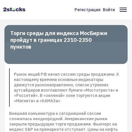
Перейти
к
Регистрация
Войти
Меню
Ос
основному
содержанию
учётной
на
записи
Торги среды для индекса МосБиржи
пройдут в границах 2310-2350
пользователя
пунктов
Рынок акций РФ начал сессию среды продажами. К
настоящему времени основные индикаторы
движутся разнонаправленно, список утренних
аутсайдеров возглавляют бумаги «Мостотреста» и
«Россетей». В «зеленой» зоне торгуются акции
«Магнита» и «КАМАЗа»
Внешняя конъюнктура к сегодняшней сессии
сложилась неоднородной. Американские рынки
закрыли предыдущие торги продажами. Фьючерс на
индекс S&P на премаркете отступает. Цены на нефть