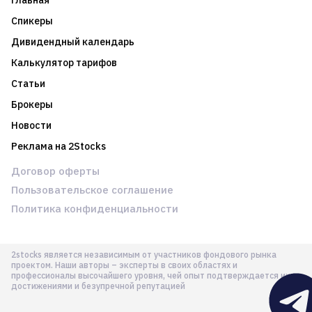
Главная
Спикеры
Дивидендный календарь
Калькулятор тарифов
Статьи
Брокеры
Новости
Реклама на 2Stocks
Договор оферты
Пользовательское соглашение
Политика конфиденциальности
2stocks является независимым от участников фондового рынка
проектом. Наши авторы – эксперты в своих областях и
профессионалы высочайшего уровня, чей опыт подтверждается их
достижениями и безупречной репутацией