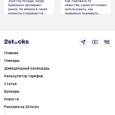
инструменты
2024 год позади. Люди
Как торговать по
буквально презирают
новостям, какие источники
рынок. Но именно в такие
использовать, как
моменты открываются
правильно оценивать
долгосрочные
информацию. Также автор
возможности. Обсудим
покажет краткосрочные и
итоги года и стратегию на
среднесрочные
2025-й
торговые стратегии на
новостном потоке
Главная
Спикеры
Дивидендный календарь
Калькулятор тарифов
Статьи
Брокеры
Новости
Реклама на 2Stocks