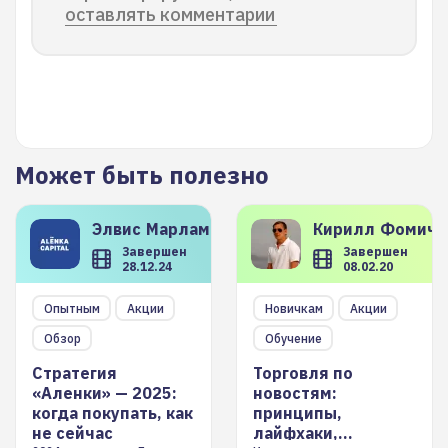
оставлять комментарии
Может быть полезно
Элвис
Марламов
Кирилл
Фомиче
Завершен
Завершен
28.12.24
08.02.20
Опытным
Акции
Новичкам
Акции
Обзор
Обучение
Стратегия
Торговля по
«Аленки» — 2025:
новостям:
когда покупать, как
принципы,
не сейчас
лайфхаки,