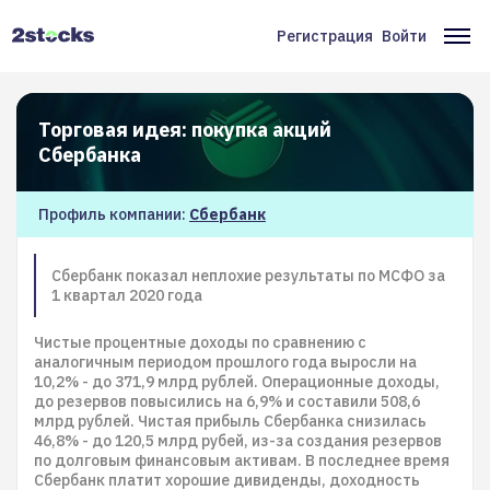
Перейти
к
Регистрация
Войти
Меню
Ос
основному
содержанию
учётной
на
записи
Торговая идея: покупка акций
пользователя
Сбербанка
Профиль компании:
Сбербанк
Сбербанк показал неплохие результаты по МСФО за
1 квартал 2020 года
Чистые процентные доходы по сравнению с
аналогичным периодом прошлого года выросли на
10,2% - до 371,9 млрд рублей. Операционные доходы,
до резервов повысились на 6,9% и составили 508,6
млрд рублей. Чистая прибыль Сбербанка снизилась
46,8% - до 120,5 млрд рубей, из-за создания резервов
по долговым финансовым активам. В последнее время
Сбербанк платит хорошие дивиденды, доходность