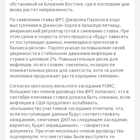
обстановкой на Ближнем Востоке, где в последние дни
вновь растет напряженность.
По заявлению главы ФРС Джерома Пауэлла в ходе
выступления в Джексон-Хоуле в прошлую пятницу,
американский регулятор готов к снижению ставки. При
этом сроки и скорость этого процесса «будут зависеть
от поступающих данных, меняющихся прогнозов и
баланса рисков». Пауэлл указал на повышение своей
уверенности в стабильном движении инфляции в
стране к целевым 2%. Повышательные риски для
инфляции, по его словам, снизились, но выросли
понижательные риски для занятости, хотя «в целом
экономика продолжает расти хорошими темпами».
Согласно протоколу июльского заседания FOMC,
большинство членов руководства ФРС полагают, что в
сентябре ключевая ставка должна быть снижена, если
инфляция в США продолжит ослабевать.
«Большинство участников заседания отметили, что,
если поступающие данные будут соответствовать
ожиданиям, смягчение ДКП на следующем заседании,
вероятно, будет оправданным», – говорится в
документе. При этом несколько членов руководства
подчеркнули, что они готовы были выступить за