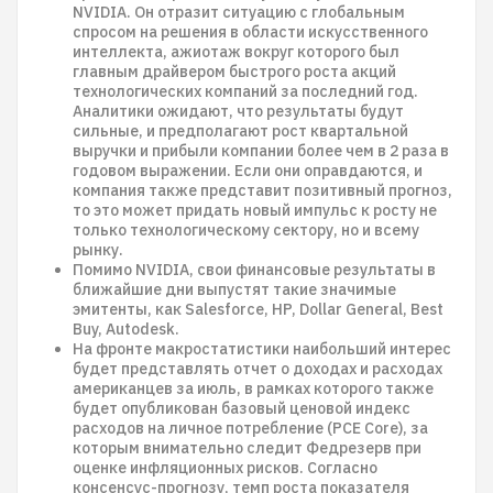
NVIDIA. Он отразит ситуацию с глобальным
спросом на решения в области искусственного
интеллекта, ажиотаж вокруг которого был
главным драйвером быстрого роста акций
технологических компаний за последний год.
Аналитики ожидают, что результаты будут
сильные, и предполагают рост квартальной
выручки и прибыли компании более чем в 2 раза в
годовом выражении. Если они оправдаются, и
компания также представит позитивный прогноз,
то это может придать новый импульс к росту не
только технологическому сектору, но и всему
рынку.
Помимо NVIDIA, свои финансовые результаты в
ближайшие дни выпустят такие значимые
эмитенты, как Salesforce, HP, Dollar General, Best
Buy, Autodesk.
На фронте макростатистики наибольший интерес
будет представлять отчет о доходах и расходах
американцев за июль, в рамках которого также
будет опубликован базовый ценовой индекс
расходов на личное потребление (PCE Core), за
которым внимательно следит Федрезерв при
оценке инфляционных рисков. Согласно
консенсус-прогнозу, темп роста показателя