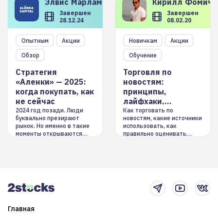
Элвис
Марламов
Кирилл
Фомиче
Завершен
Завершен
28.12.24
08.02.20
Опытным
Акции
Новичкам
Акции
Обзор
Обучение
Стратегия
Торговля по
«Аленки» — 2025:
новостям:
когда покупать, как
принципы,
не сейчас
лайфхаки,
инструменты
2024 год позади. Люди
Как торговать по
буквально презирают
новостям, какие источники
рынок. Но именно в такие
использовать, как
моменты открываются
правильно оценивать
долгосрочные
информацию. Также автор
возможности. Обсудим
покажет краткосрочные и
итоги года и стратегию на
среднесрочные
2025-й
торговые стратегии на
новостном потоке
Главная