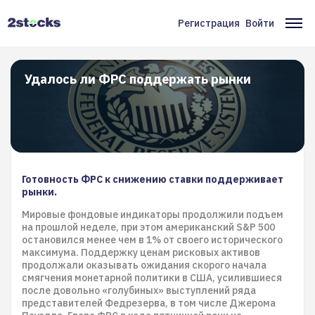
Перейти
к
Регистрация
Войти
Меню
Ос
основному
содержанию
учётной
на
записи
Удалось ли ФРС поддержать рынки
пользователя
Готовность ФРС к снижению ставки поддерживает
рынки.
Мировые фондовые индикаторы продолжили подъем
на прошлой неделе, при этом американский S&P 500
остановился менее чем в 1% от своего исторического
максимума. Поддержку ценам рисковых активов
продолжали оказывать ожидания скорого начала
смягчения монетарной политики в США, усилившиеся
после довольно «голубиных» выступлений ряда
представителей Федрезерва, в том числе Джерома