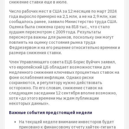
снижение ставки еще в июле.
Число рабочих мест в США за 12 месяцев по март 2024
года выросло примерно на 2,1 млн, а не на 2,9 млн, как
сообщалось ранее, заявило Министерство труда США.
Оценка была снижена сразу на 818 тыс., что стало
худшим пересмотром с 2009 года. Результаты
пересмотра важны для рынков, поскольку они могут
повлиять на оценку состояния рынка труда
Федрезервом и на его решение относительно времени и
размера снижения ставки.
Член Управляющего совета ЕЦБ Борис Вуйчич заявил,
что европейский ЦБ обладает возможностями для
медленного снижения ключевых процентных ставок на
фоне ослабления инфляции. Однако риски
сохраняются, и регулятору нужно действовать
осторожно. По его словам, снижение ставок на
следующем заседании 12 сентября вполне возможно,
хотя «до этого времени мы ждем публикации
некоторых данных».
Важные события предстоящей недели
На текущей неделе внимание инвесторов будет
приковано к финансовому отчету хайтек-гиганта