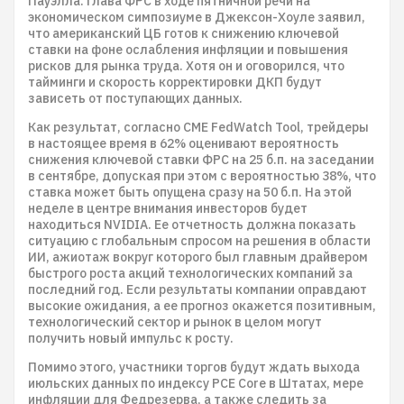
Пауэлла. Глава ФРС в ходе пятничной речи на
экономическом симпозиуме в Джексон-Хоуле заявил,
что американский ЦБ готов к снижению ключевой
ставки на фоне ослабления инфляции и повышения
рисков для рынка труда. Хотя он и оговорился, что
тайминги и скорость корректировки ДКП будут
зависеть от поступающих данных.
Как результат, согласно CME FedWatch Tool, трейдеры
в настоящее время в 62% оценивают вероятность
снижения ключевой ставки ФРС на 25 б.п. на заседании
в сентябре, допуская при этом с вероятностью 38%, что
ставка может быть опущена сразу на 50 б.п. На этой
неделе в центре внимания инвесторов будет
находиться NVIDIA. Ее отчетность должна показать
ситуацию с глобальным спросом на решения в области
ИИ, ажиотаж вокруг которого был главным драйвером
быстрого роста акций технологических компаний за
последний год. Если результаты компании оправдают
высокие ожидания, а ее прогноз окажется позитивным,
технологический сектор и рынок в целом могут
получить новый импульс к росту.
Помимо этого, участники торгов будут ждать выхода
июльских данных по индексу PCE Core в Штатах, мере
инфляции для Федрезерва, а также следить за