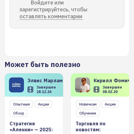
Войдите или
зарегистрируйтесь, чтобы
оставлять комментарии
Может быть полезно
Элвис
Марламов
Кирилл
Фомиче
Завершен
Завершен
28.12.24
08.02.20
Опытным
Акции
Новичкам
Акции
Обзор
Обучение
Стратегия
Торговля по
«Аленки» — 2025:
новостям: