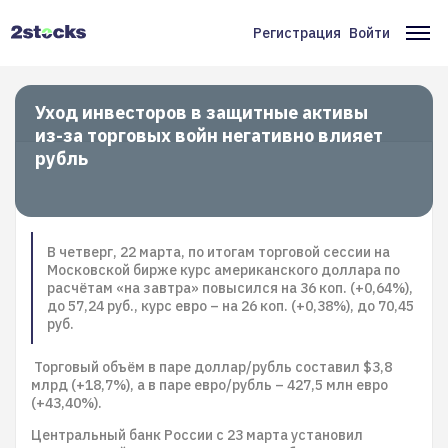
Перейти
к
Регистрация
Войти
Меню
Ос
основному
содержанию
учётной
на
записи
Уход инвесторов в защитные активы
из-за торговых войн негативно влияет
пользователя
рубль
В четверг, 22 марта, по итогам торговой сессии на
Московской бирже курс американского доллара по
расчётам «на завтра» повысился на 36 коп. (+0,64%),
до 57,24 руб., курс евро – на 26 коп. (+0,38%), до 70,45
руб.
Торговый объём в паре доллар/рубль составил $3,8
млрд (+18,7%), а в паре евро/рубль – 427,5 млн евро
(+43,40%).
Центральный банк России с 23 марта установил