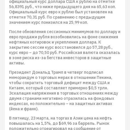
официальный курс доллара США к рублю на отметке
56,8391 руб., что ниже предыдущего дня на 65,63 коп.
Официальный курс евро к рублю был установлен на
отметке 70,31 руб. По сравнению с предыдущим
значением курс понизился на 25,99 коп.
После обновления сессионных минимумов по доллару и
евро продажи рубля возобновились на фоне снижения
нефтяных котировок и укрепления доллара. К
закрытию сессии курс восстановился до 57,28 руб.,
курс евро – до 70,50 руб. Российская валюта оказалась
в зоне риска из-за бегства инвесторов в защитные
активы.
Президент Дональд Трамп в четверг подписал
меморандум о торговых мерах в отношении Пекина,
чтобы сократить торговый дефицит между США и
Китаем, который составляет примерно $0,5 трлн.
Эскалация напряжения в торговых отношениях между
двумя странами негативно отразилась на фондовых
индексах, но положительно – на защитных активах
(йена и франк).
В пятницу, 23 марта, на торгах в Азии цена на нефть
повышалась на 1,5%, до $69,96 за баррель. Рынок
положительно отреагировал на сообщение от