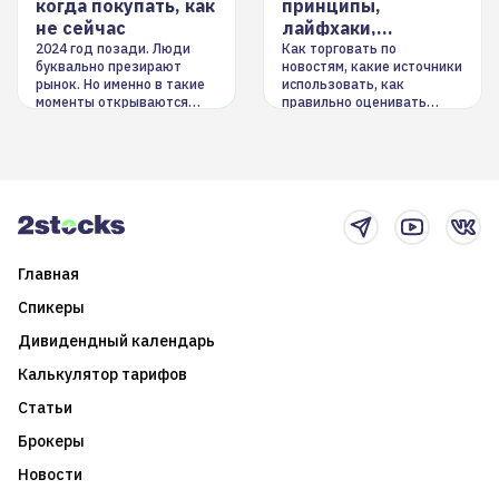
когда покупать, как
принципы,
не сейчас
лайфхаки,
инструменты
2024 год позади. Люди
Как торговать по
буквально презирают
новостям, какие источники
рынок. Но именно в такие
использовать, как
моменты открываются
правильно оценивать
долгосрочные
информацию. Также автор
возможности. Обсудим
покажет краткосрочные и
итоги года и стратегию на
среднесрочные
2025-й
торговые стратегии на
новостном потоке
Главная
Спикеры
Дивидендный календарь
Калькулятор тарифов
Статьи
Брокеры
Новости