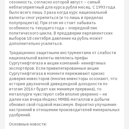
сезонность, согласно которой август – самый
неблагоприятный для курса рубля месяц. С 1993 года
было всего лишь 3 раза когда курс национальной
валюты смог укрепиться (и то лишь в пределах
полупроцента). При этом не стоит забывать
особенность текущего года – очередной пик
политического цикла. В преддверии парламентских
выборов 18 сентября давление на рубль может
дополнительно усилиться.
Традиционно защитными инструментами от слабости
национальной валюты являлись префы
Сургутнефтегаза и акции компаний- ненефтяных
экспортёров. Если привилегированные акции
Сургутнефтегаза в моменте переживают кризис
доверия инвесторов (многие инвесторы осознают, что
история двузначной дивидендной доходности по
итогам 2016 г будет как минимум прервана), то
металлурги чувствуют себя вполне уверенно – не
далее как вчера Индекс ММВБ металлов и добычи
обновил свой годовой максимум. Вероятно улучшение
настроений в отношении производителей минеральных
удобрений.
Основные новости: