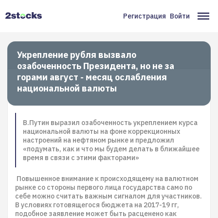
Перейти
к
Регистрация
Войти
Меню
Ос
основному
содержанию
учётной
на
записи
Укрепление рубля вызвало
озабоченность Президента, но не за
пользователя
горами август - месяц ослабления
национальной валюты
В.Путин выразил озабоченность укреплением курса
национальной валюты на фоне коррекционных
настроений на нефтяном рынке и предложил
«подумать, как и что мы будем делать в ближайшее
время в связи с этими факторами»
Повышенное внимание к происходящему на валютном
рынке со стороны первого лица государства само по
себе можно считать важным сигналом для участников.
В условиях готовящегося бюджета на 2017-19 гг,
подобное заявление может быть расценено как