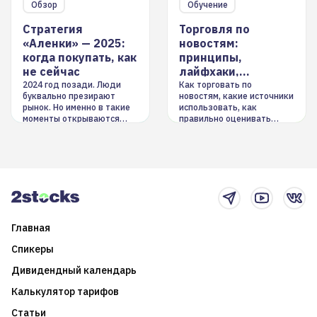
Обзор
Обучение
Стратегия
Торговля по
«Аленки» — 2025:
новостям:
когда покупать, как
принципы,
не сейчас
лайфхаки,
инструменты
2024 год позади. Люди
Как торговать по
буквально презирают
новостям, какие источники
рынок. Но именно в такие
использовать, как
моменты открываются
правильно оценивать
долгосрочные
информацию. Также автор
возможности. Обсудим
покажет краткосрочные и
итоги года и стратегию на
среднесрочные
2025-й
торговые стратегии на
новостном потоке
Главная
Спикеры
Дивидендный календарь
Калькулятор тарифов
Статьи