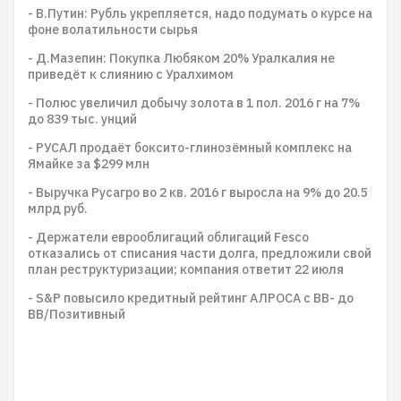
- В.Путин: Рубль укрепляется, надо подумать о курсе на
фоне волатильности сырья
- Д.Мазепин: Покупка Любяком 20% Уралкалия не
приведёт к слиянию с Уралхимом
- Полюс увеличил добычу золота в 1 пол. 2016 г на 7%
до 839 тыс. унций
- РУСАЛ продаёт боксито-глинозёмный комплекс на
Ямайке за $299 млн
- Выручка Русагро во 2 кв. 2016 г выросла на 9% до 20.5
млрд руб.
- Держатели еврооблигаций облигаций Fesco
отказались от списания части долга, предложили свой
план реструктуризации; компания ответит 22 июля
- S&P повысило кредитный рейтинг АЛРОСА с BB- до
BB/Позитивный