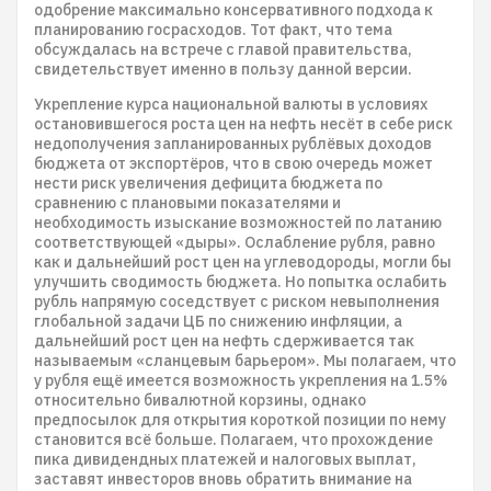
одобрение максимально консервативного подхода к
планированию госрасходов. Тот факт, что тема
обсуждалась на встрече с главой правительства,
свидетельствует именно в пользу данной версии.
Укрепление курса национальной валюты в условиях
остановившегося роста цен на нефть несёт в себе риск
недополучения запланированных рублёвых доходов
бюджета от экспортёров, что в свою очередь может
нести риск увеличения дефицита бюджета по
сравнению с плановыми показателями и
необходимость изыскание возможностей по латанию
соответствующей «дыры». Ослабление рубля, равно
как и дальнейший рост цен на углеводороды, могли бы
улучшить сводимость бюджета. Но попытка ослабить
рубль напрямую соседствует с риском невыполнения
глобальной задачи ЦБ по снижению инфляции, а
дальнейший рост цен на нефть сдерживается так
называемым «сланцевым барьером». Мы полагаем, что
у рубля ещё имеется возможность укрепления на 1.5%
относительно бивалютной корзины, однако
предпосылок для открытия короткой позиции по нему
становится всё больше. Полагаем, что прохождение
пика дивидендных платежей и налоговых выплат,
заставят инвесторов вновь обратить внимание на