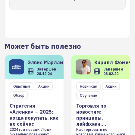
Может быть полезно
Элвис
Марламов
Кирилл
Фомиче
Завершен
Завершен
28.12.24
08.02.20
Опытным
Акции
Новичкам
Акции
Обзор
Обучение
Стратегия
Торговля по
«Аленки» — 2025:
новостям:
когда покупать, как
принципы,
не сейчас
лайфхаки,
инструменты
2024 год позади. Люди
Как торговать по
буквально презирают
новостям, какие источники