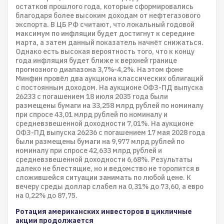
остатков прошлого года, которые сформировались
благодаря более высоким доходам от нефтегазового
экспорта. В ЦБ РФ считают, что локальный годовой
максимум по инфляции будет достигнут к середине
марта, а затем данный показатель начнёт снижаться.
Однако есть высокая вероятность того, что к концу
года инфляция будет ближе к верхней границе
прогнозного диапазона 3,7%-4,2%. На этом фоне
Минфин провёл два аукциона классических облигаций
с постоянным доходом. На аукционе ОФЗ-ПД выпуска
26233 с погашением 18 июля 2035 года были
размещены бумаги на 33,258 млрд рублей по номиналу
при спросе 43,01 млрд рублей по номиналу и
средневзвешенной доходности 7,01%. На аукционе
ОФЗ-ПД выпуска 26236 с погашением 17 мая 2028 года
были размещены бумаги на 9,977 млрд рублей по
номиналу при спросе 42,633 млрд рублей и
средневзвешенной доходности 6,68%. Результаты
далеко не блестящие, но и ведомство не торопится в
сложившейся ситуации занимать по любой цене. К
вечеру среды доллар слабел на 0,31% до 73,60, а евро
на 0,22% до 87,75.
Ротация американских инвесторов в цикличные
акции продолжается