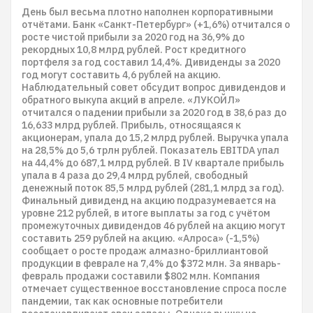
День был весьма плотно наполнен корпоративными
отчётами. Банк «Санкт-Петербург» (+1,6%) отчитался о
росте чистой прибыли за 2020 год на 36,9% до
рекордных 10,8 млрд рублей. Рост кредитного
портфеля за год составил 14,4%. Дивиденды за 2020
год могут составить 4,6 рублей на акцию.
Наблюдательный совет обсудит вопрос дивидендов и
обратного выкупа акций в апреле. «ЛУКОЙЛ»
отчитался о падении прибыли за 2020 год в 38,6 раз до
16,633 млрд рублей. Прибыль, относящаяся к
акционерам, упала до 15,2 млрд рублей. Выручка упала
на 28,5% до 5,6 трлн рублей. Показатель EBITDA упал
на 44,4% до 687,1 млрд рублей. В IV квартале прибыль
упала в 4 раза до 29,4 млрд рублей, свободный
денежный поток 85,5 млрд рублей (281,1 млрд за год).
Финальный дивиденд на акцию подразумевается на
уровне 212 рублей, в итоге выплаты за год с учётом
промежуточных дивидендов 46 рублей на акцию могут
составить 259 рублей на акцию. «Алроса» (-1,5%)
сообщает о росте продаж алмазно-бриллиантовой
продукции в феврале на 7,4% до $372 млн. За январь-
февраль продажи составили $802 млн. Компания
отмечает существенное восстановление спроса после
пандемии, так как основные потребители