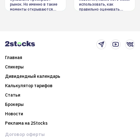
рынок. Но именно в такие
использовать, как
моменты открываются
правильно оценивать
долгосрочные
информацию. Также автор
возможности. Обсудим
покажет краткосрочные и
итоги года и стратегию на
среднесрочные
2025-й
торговые стратегии на
новостном потоке
Главная
Спикеры
Дивидендный календарь
Калькулятор тарифов
Статьи
Брокеры
Новости
Реклама на 2Stocks
Договор оферты