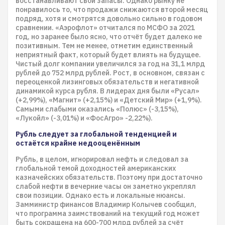
восстанавливают свои запасы. Однако рынку не
понравилось то, что продажи снижаются второй месяц
подряд, хотя и смотрятся довольно сильно в годовом
сравнении. «Аэрофлот» отчитался по МСФО за 2021
год, но заранее было ясно, что отчёт будет далеко не
позитивным. Тем не менее, отметим единственный
неприятный факт, который будет влиять на будущее.
Чистый долг компании увеличился за год на 31,1 млрд
рублей до 752 млрд рублей. Рост, в основном, связан с
переоценкой лизинговых обязательств и негативной
динамикой курса рубля. В лидерах дня были «Русал»
(+2,99%), «Магнит» (+2,15%) и «Детский Мир» (+1,9%).
Самыми слабыми оказались «Полюс» (-3,15%),
«Лукойл» (-3,01%) и «ФосАгро» -2,22%).
Рубль следует за глобальной тенденцией и
остаётся крайне недооценённым
Рубль, в целом, игнорировал нефть и следовал за
глобальной темой доходностей американских
казначейских обязательств. Поэтому при достаточно
слабой нефти в вечерние часы он заметно укреплял
свои позиции. Однако есть и локальные нюансы.
Замминистр финансов Владимир Колычев сообщил,
что программа заимствований на текущий год может
быть сокращена на 600-700 млрд рублей за счёт