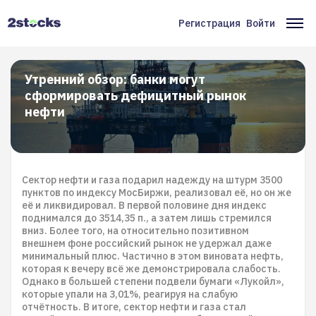
Перейти
к
Регистрация
Войти
Меню
Ос
основному
содержанию
учётной
на
записи
Утренний обзор: банки могут
сформировать дефицитный рынок
пользователя
нефти
Сектор нефти и газа подарил надежду на штурм 3500
пунктов по индексу МосБиржи, реализовал её, но он же
её и ликвидировал. В первой половине дня индекс
поднимался до 3514,35 п., а затем лишь стремился
вниз. Более того, на относительно позитивном
внешнем фоне российский рынок не удержал даже
минимальный плюс. Частично в этом виновата нефть,
которая к вечеру всё же демонстрировала слабость.
Однако в большей степени подвели бумаги «Лукойл»,
которые упали на 3,01%, реагируя на слабую
отчётность. В итоге, сектор нефти и газа стал