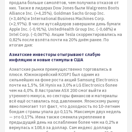
продала больше самолётов, чем получила отказов от
них. Также в лидерах Dow Jones были Walgreens Boots
Alliance Inc. (+4,25%), Goldman Sachs Group Inc.
(+3,46%) и International Business Machines Corp.
(+2,97%). В числе аутсайдеров завершили день бумаги
Apple Inc. (-0,91%), UnitedHealth Group Inc. (-0,68%) и
Intel Corp. (-0,067%). Акции Tesla скорректировались на
0,82% после взлёта почти на 20% днём ранее. По
итогам дня:
Азиатские инвесторы отыгрывают слабую
инфляцию и новые стимулы в США
Азиатские рынки преимущественно торговались в
плюсе. Южнокорейский KOSPI был одним из
сильнейших на фоне роста акций Samsung Electronics
почти на 1,5%, SK Hynix на 3,0% и LG Electronics более
чем на 4,0%. В Австралии ASX 200 смог выйти из
утреннего минуса, но секторы финансов и материалы
всё ещё оставались под давлением. Японскому рынку
явно помогает тот факт, что доходность по 10-летним
бондам страны упала до 0,11%. Максимум двух недель
— это 0,17%. Иена также сменила укрепление в
предыдущий день на ослабление более чем на 0,2% и
вернулась к 108,6 за доллар. Сам индекс доллара