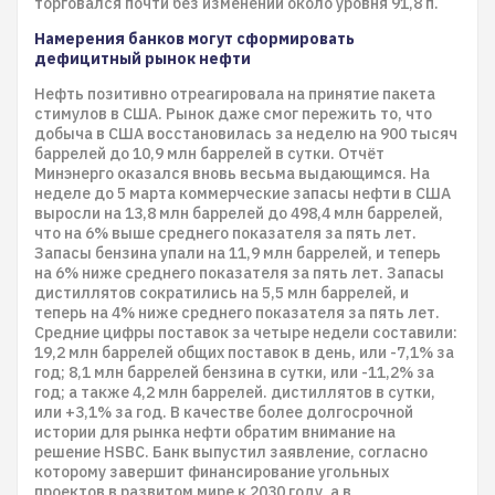
торговался почти без изменений около уровня 91,8 п.
Намерения банков могут сформировать
дефицитный рынок нефти
Нефть позитивно отреагировала на принятие пакета
стимулов в США. Рынок даже смог пережить то, что
добыча в США восстановилась за неделю на 900 тысяч
баррелей до 10,9 млн баррелей в сутки. Отчёт
Минэнерго оказался вновь весьма выдающимся. На
неделе до 5 марта коммерческие запасы нефти в США
выросли на 13,8 млн баррелей до 498,4 млн баррелей,
что на 6% выше среднего показателя за пять лет.
Запасы бензина упали на 11,9 млн баррелей, и теперь
на 6% ниже среднего показателя за пять лет. Запасы
дистиллятов сократились на 5,5 млн баррелей, и
теперь на 4% ниже среднего показателя за пять лет.
Средние цифры поставок за четыре недели составили:
19,2 млн баррелей общих поставок в день, или -7,1% за
год; 8,1 млн баррелей бензина в сутки, или -11,2% за
год; а также 4,2 млн баррелей. дистиллятов в сутки,
или +3,1% за год. В качестве более долгосрочной
истории для рынка нефти обратим внимание на
решение HSBC. Банк выпустил заявление, согласно
которому завершит финансирование угольных
проектов в развитом мире к 2030 году, а в