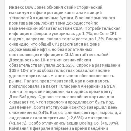
Индекс Dow Jones обновил свой исторический
максимум на фоне ротации капитала из акций
технологий в цикличные бумаги. В основе рыночного
позитива вновь лежит тема доходностей по
казначейским обязательствам США. Потребительская
инфляция в феврале ускорилась до 1,7%, но Core CPI
индекс, напротив, снизил темпы роста до 1,3%. Вполне
очевидно, что общий CPI разогнался на фоне
дорожающей нефти, но без волатильных
составляющих инфляция в США остаётся слабой.
Доходность по 10-летним казначейским
обязательствам упала до 1,52%. Спрос на размещении
$38 в 10-летних обязательствах оказался вполне
удовлетворительным и не вызвал обеспокоенность
рынка. Палата представителей, как и ожидалось,
проголосовала за пакет «Спасения Америки» за $1,9
трлн и теперь он направлен на подпись президенту
Джо Байдену. Однако столь спокойная картина дня
скрывает то, что технологии продолжают быть под
давлением. Соответствующий сектор завершил день
снижением на 0,4%. Все остальные секторы выросли, а
лидерами стали энергетика (+2,63%) и материалы
(+1,64%). Особо отличились акции Boeing Co. (+6,39%).
Компания в феврале впервые за время пандемии