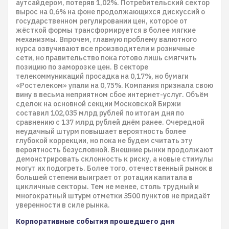
аутсайдером, потеряв 1,02%. Потребительский сектор
вырос на 0,6% на фоне продолжающихся дискуссий о
государственном регулировании цен, которое от
жёсткой формы трансформируется в более мягкие
механизмы. Впрочем, главную проблему валютного
курса озвучивают все производители и розничные
сети, но правительство пока готово лишь смягчить
позицию по заморозке цен. В секторе
телекоммуникаций просадка на 0,17%, но бумаги
«Ростелеком» упали на 0,75%. Компания признала свою
вину в весьма неприятном сбое интернет-услуг. Объём
сделок на основной секции Московской Биржи
составил 102,035 млрд рублей по итогам дня по
сравнению с 137 млрд рублей днём ранее. Очередной
неудачный штурм повышает вероятность более
глубокой коррекции, но пока не будем считать эту
вероятность безусловной. Внешние рынки продолжают
демонстрировать склонность к риску, а новые стимулы
могут их подогреть. Более того, отечественный рынок в
большей степени выиграет от ротации капитала в
цикличные секторы. Тем не менее, столь трудный и
многократный штурм отметки 3500 пунктов не придаёт
уверенности в силе рынка.
Корпоративные события прошедшего дня