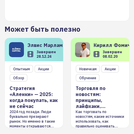
Может быть полезно
Элвис
Марламов
Кирилл
Фомиче
Завершен
Завершен
28.12.24
08.02.20
Опытным
Акции
Новичкам
Акции
Обзор
Обучение
Стратегия
Торговля по
«Аленки» — 2025:
новостям:
когда покупать, как
принципы,
не сейчас
лайфхаки,
инструменты
2024 год позади. Люди
Как торговать по
буквально презирают
новостям, какие источники
рынок. Но именно в такие
использовать, как
моменты открываются
правильно оценивать
долгосрочные
информацию. Также автор