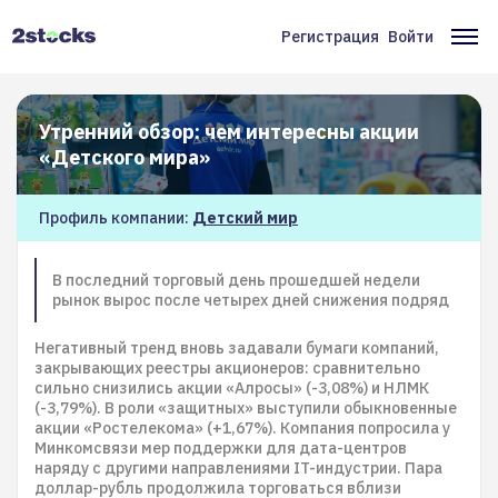
Перейти
к
Регистрация
Войти
Меню
Ос
основному
содержанию
учётной
на
записи
Утренний обзор: чем интересны акции
пользователя
«Детского мира»
Профиль компании:
Детский мир
В последний торговый день прошедшей недели
рынок вырос после четырех дней снижения подряд
Негативный тренд вновь задавали бумаги компаний,
закрывающих реестры акционеров: сравнительно
сильно снизились акции «Алросы» (-3,08%) и НЛМК
(-3,79%). В роли «защитных» выступили обыкновенные
акции «Ростелекома» (+1,67%). Компания попросила у
Минкомсвязи мер поддержки для дата-центров
наряду с другими направлениями IT-индустрии. Пара
доллар-рубль продолжила торговаться вблизи