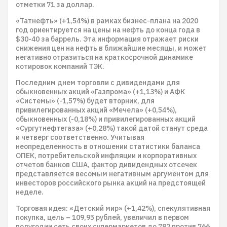
отметки 71 за доллар.
«Татнефть» (+1,54%) в рамках бизнес-плана на 2020
год ориентируется на цены на нефть до конца года в
$30-40 за баррель. Эта информация отражает риски
снижения цен на нефть в ближайшие месяцы, и может
негативно отразиться на краткосрочной динамике
котировок компаний ТЭК.
Последним днем торговли с дивидендами для
обыкновенных акций «Газпрома» (+1,13%) и АФК
«Системы» (-1,57%) будет вторник, для
привилегированных акций «Мечела» (+0,54%),
обыкновенных (-0,18%) и привилегированных акций
«Сургутнефтегаза» (+0,28%) такой датой станут среда
и четверг соответственно. Учитывая
неопределенность в отношении статистики баланса
ОПЕК, потребительской инфляции и корпоративных
отчетов банков США, фактор дивидендных отсечек
представляется весомым негативным аргументом для
инвесторов российского рынка акций на предстоящей
неделе.
Торговая идея: «Детский мир» (+1,42%), спекулятивная
покупка, цель – 109,95 рублей, увеличил в первом
полугодии сеть своих супермаркетов до 782 против 766