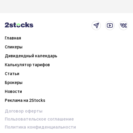
возможности. Обсудим
покажет краткосрочные и
итоги года и стратегию на
среднесрочные
2025-й
торговые стратегии на
новостном потоке
Главная
Спикеры
Дивидендный календарь
Калькулятор тарифов
Статьи
Брокеры
Новости
Реклама на 2Stocks
Договор оферты
Пользовательское соглашение
Политика конфиденциальности