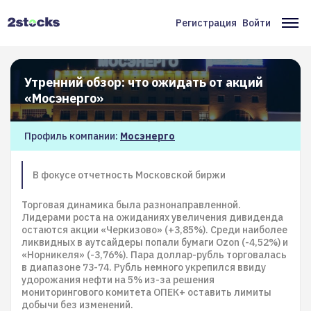
Перейти
к
Регистрация
Войти
Меню
Ос
основному
содержанию
учётной
на
записи
Утренний обзор: что ожидать от акций
пользователя
«Мосэнерго»
Профиль компании:
Мосэнерго
В фокусе отчетность Московской биржи
Торговая динамика была разнонаправленной.
Лидерами роста на ожиданиях увеличения дивиденда
остаются акции «Черкизово» (+3,85%). Среди наиболее
ликвидных в аутсайдеры попали бумаги Ozon (-4,52%) и
«Норникеля» (-3,76%). Пара доллар-рубль торговалась
в диапазоне 73-74. Рубль немного укрепился ввиду
удорожания нефти на 5% из-за решения
мониторингового комитета ОПЕК+ оставить лимиты
добычи без изменений.