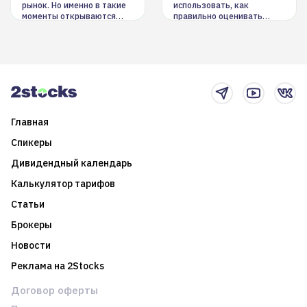
рынок. Но именно в такие
использовать, как
моменты открываются
правильно оценивать
долгосрочные
информацию. Также автор
возможности. Обсудим
покажет краткосрочные и
итоги года и стратегию на
среднесрочные
2025-й
торговые стратегии на
новостном потоке
Главная
Спикеры
Дивидендный календарь
Калькулятор тарифов
Статьи
Брокеры
Новости
Реклама на 2Stocks
Договор оферты