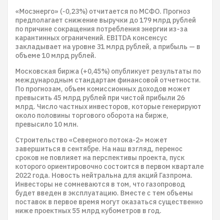
«Мосэнерго» (-0,23%) отчитается по МСФО. Прогноз
предполагает снижение выручки до 179 млрд рублей
по причине сокращения потребления энергии из-за
карантинных ограничений. EBITDA консенсус
закладывает на уровне 31 млрд рублей, а прибыль — в
объеме 10 млрд рублей.
Московская биржа (+0,45%) опубликует результаты по
международным стандартам финансовой отчетности.
По прогнозам, объем комиссионных доходов может
превысить 45 млрд рублей при чистой прибыли 26
млрд. Число частных инвесторов, которые генерируют
около половины торгового оборота на бирже,
превысило 10 млн.
Строительство «Северного потока-2» может
завершиться в сентябре. На наш взгляд, перенос
сроков не повлияет на перспективы проекта, пуск
которого ориентировочно состоится в первом квартале
2022 года. Новость нейтральна для акций Газпрома.
Инвесторы не сомневаются в том, что газопровод
будет введен в эксплуатацию. Вместе с тем объемы
поставок в первое время могут оказаться существенно
ниже проектных 55 млрд кубометров в год.