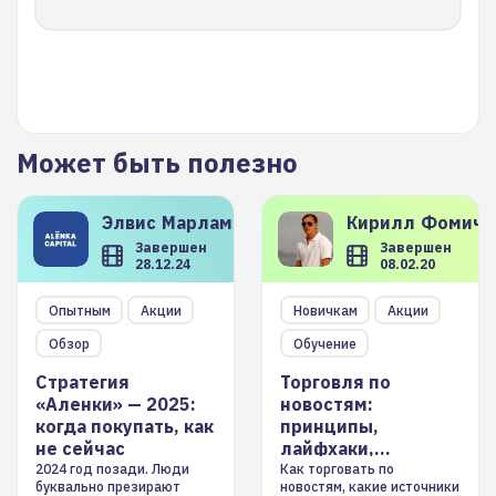
Может быть полезно
Элвис
Марламов
Кирилл
Фомиче
Завершен
Завершен
28.12.24
08.02.20
Опытным
Акции
Новичкам
Акции
Обзор
Обучение
Стратегия
Торговля по
«Аленки» — 2025:
новостям:
когда покупать, как
принципы,
не сейчас
лайфхаки,
инструменты
2024 год позади. Люди
Как торговать по
буквально презирают
новостям, какие источники