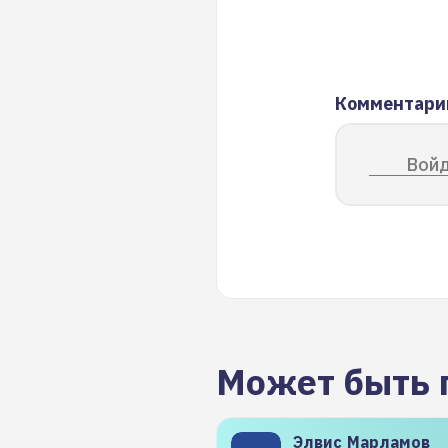
Комментари
Войд
Может быть 
Элвис
Марламов