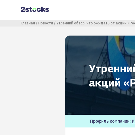
Перейти
к
основному
содержанию
Строка навигации
Главная
Новости
Утренний обзор: что ожидать от акций «Р
Утренний
акций «
Профиль компании:
Р