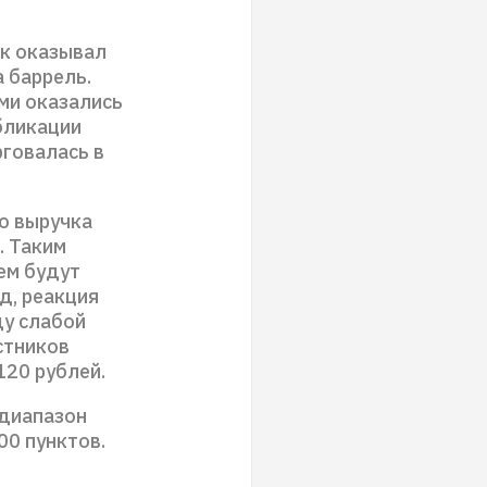
ок оказывал
а баррель.
ми оказались
бликации
рговалась в
то выручка
. Таким
ем будут
д, реакция
ду слабой
стников
120 рублей.
 диапазон
00 пунктов.