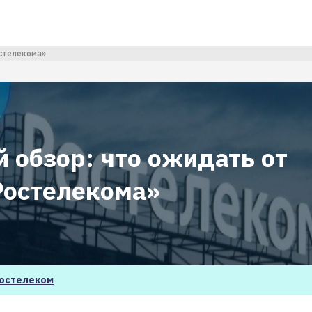
остелекома»
 обзор: что ожидать от
Ростелекома»
остелеком