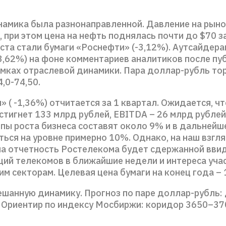
намика была разнонаправленной. Давление на рын
 при этом цена на нефть поднялась почти до $70 з
ста стали бумаги «Роснефти» (-3,12%). Аутсайдера
-3,62%) на фоне комментариев аналитиков после пу
амках отраслевой динамики. Пара доллар-рубль то
4,0-74,50.
 ( -1,36%) отчитается за 1 квартал. Ожидается, ч
стигнет 133 млрд рублей, EBITDA – 26 млрд рублей
мпы роста бизнеса составят около 9% и в дальнейш
ься на уровне примерно 10%. Однако, на наш взгля
на отчетность Ростелекома будет сдержанной вви
ций телекомов в ближайшие недели и интереса уча
им секторам. Целевая цена бумаги на конец года – 
шанную динамику. Прогноз по паре доллар-рубль:
. Ориентир по индексу Мосбиржи: коридор 3650–37