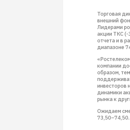
Торговая ди
внешний фон,
Лидерами ро
акции ТКС (
отчета и в р
диапазоне 7
«Ростелеком»
компании до
образом, те
поддерживат
инвесторов 
динамики ак
рынка к друг
Ожидаем сме
73,50–74,50