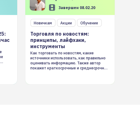
Завершен 08.02.20
Новичкам
Акции
Обучение
25:
Торговля по новостям:
йчас
принципы, лайфхаки,
инструменты
е
Как торговать по новостям, какие
ые
источники использовать, как правильно
оценивать информацию. Также автор
покажет краткосрочные и среднесрочные
торговые стратегии на новостном потоке