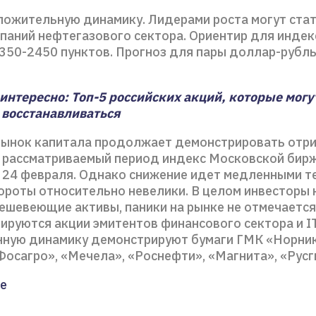
ожительную динамику. Лидерами роста могут стат
мпаний нефтегазового сектора. Ориентир для индек
350-2450 пунктов. Прогноз для пары доллар-рубль
интересно: Топ-5 российских акций, которые могу
восстанавливаться
рынок капитала продолжает демонстрировать отр
а рассматриваемый период индекс Московской бир
с 24 февраля. Однако снижение идет медленными т
ороты относительно невелики. В целом инвесторы 
ешевеющие активы, паники на рынке не отмечается
ируются акции эмитентов финансового сектора и I
нную динамику демонстрируют бумаги ГМК «Норник
Фосагро», «Мечела», «Роснефти», «Магнита», «Русг
е