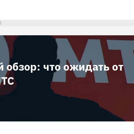
С
 обзор: что ожидать от
МТС