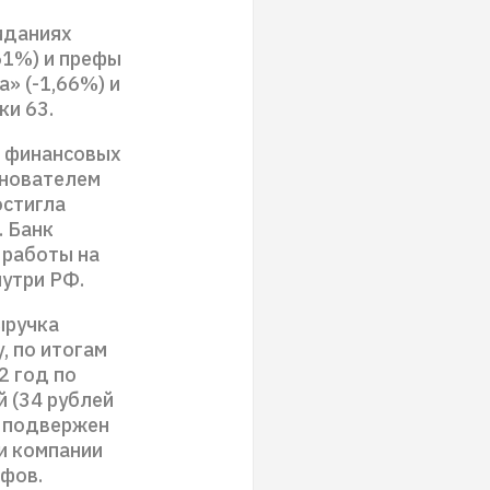
иданиях
51%) и префы
» (-1,66%) и
ки 63.
ы финансовых
снователем
остигла
. Банк
 работы на
нутри РФ.
ыручка
, по итогам
2 год по
й (34 рублей
, подвержен
ли компании
ифов.