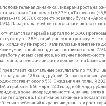
 положительная динамика. Лидерами роста на ож
стали акции «Газпрома» (+6,37%), «Татнефти» (+5,
газа» (+6,56%). Скорректировались бумаги «Акрона
05%). Пара доллар-рубль торговалась около отмет
) отчитается за первый квартал по МСФО. Прогноз
 отсутствуют. 35% акций, ранее контролируемые о
аны холдингу Интеррос. Капитализация эмитента д
минимумов: с ноября падение составило около 75%
азработку новых сервисов, но изучает возможности
х. Геополитические риски не повлияют на бизнес в
) представит квартальные результаты по МСФО. В
ся на уровне 135 млрд рублей. Согласно консенсусу
родаж составит около 5%. Ожидания на полный 202
DA и прибыли: 560 млрд, 240 млрд и 68 млрд рубле
ивиденд в зоне неопределенности и, на наш взгляд
изонте полугода. Позитивное влияние на показате
абления требований к хранению данных и рост тар