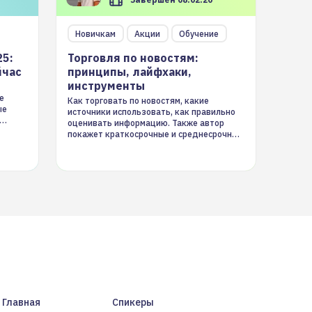
Новичкам
Акции
Обучение
25:
Торговля по новостям:
йчас
принципы, лайфхаки,
инструменты
е
Как торговать по новостям, какие
ые
источники использовать, как правильно
оценивать информацию. Также автор
покажет краткосрочные и среднесрочные
торговые стратегии на новостном потоке
Главная
Спикеры