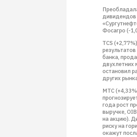
Преобладала
дивидендов 
«Сургутнефте
Фосагро (-1,
TCS (+2,77%
результатов
банка, прод
двухлетних 
остановил р
других рынка
МТС (+4,33%
прогнозирует
года рост п
выручке, OIB
на акцию). Д
риску на гор
окажут посл