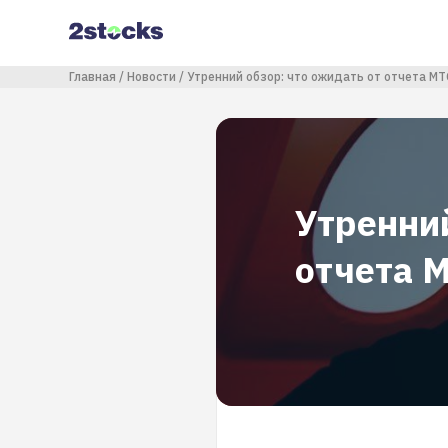
Перейти
к
основному
содержанию
Строка навигации
Главная
Новости
Утренний обзор: что ожидать от отчета МТ
Утренний
отчета 