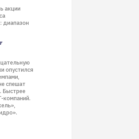
ь акции
са
: диапазон
т
ицательную
жи опустился
емпами,
не спешат
. Быстрее
T-компаний.
ель»,
идро».