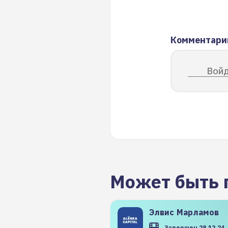
Комментари
Войд
Может быть 
Элвис
Марламов
Завершен 28.12.24