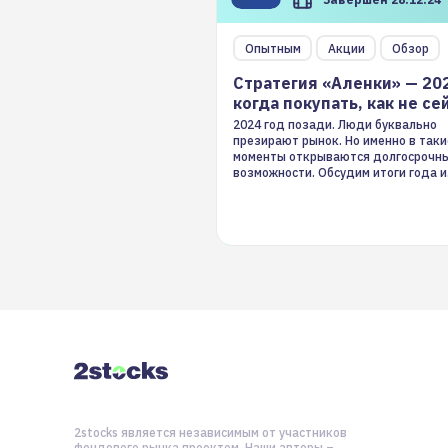
Опытным
Акции
Обзор
Стратегия «Аленки» — 20
когда покупать, как не се
2024 год позади. Люди буквально
презирают рынок. Но именно в таки
моменты открываются долгосрочн
возможности. Обсудим итоги года и
стратегию на 2025-й
2stocks является независимым от участников
фондового рынка проектом. Наши авторы –