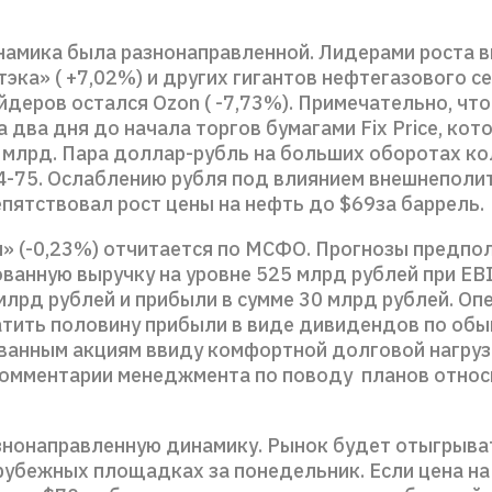
намика была разнонаправленной. Лидерами роста в
эка» ( +7,02%) и других гигантов нефтегазового се
йдеров остался Ozon ( -7,73%). Примечательно, что
 два дня до начала торгов бумагами Fix Price, кот
3 млрд. Пара доллар-рубль на больших оборотах ко
4-75. Ослаблению рубля под влиянием внешнеполи
епятствовал рост цены на нефть до $69за баррел
» (-0,23%) отчитается по МСФО. Прогнозы предпо
ванную выручку на уровне 525 млрд рублей при EB
млрд рублей и прибыли в сумме 30 млрд рублей. Оп
тить половину прибыли в виде дивидендов по обы
ванным акциям ввиду комфортной долговой нагруз
омментарии менеджмента по поводу планов относ
нонаправленную динамику. Рынок будет отыгрыва
арубежных площадках за понедельник. Если цена на