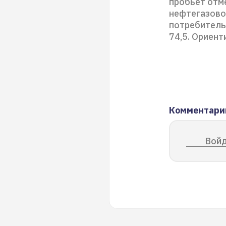
пробьет отме
нефтегазово
потребительс
74,5. Ориен
Комментари
Войд