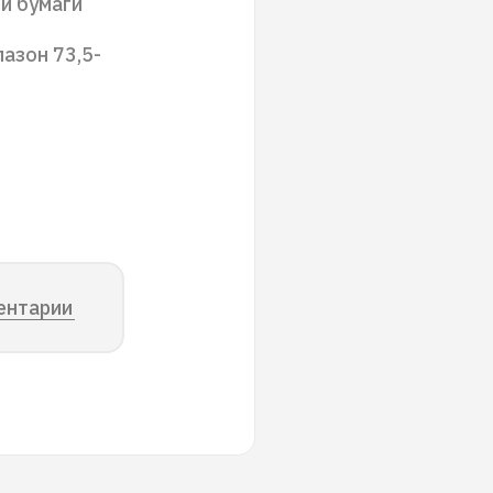
ти бумаги
азон 73,5-
ентарии