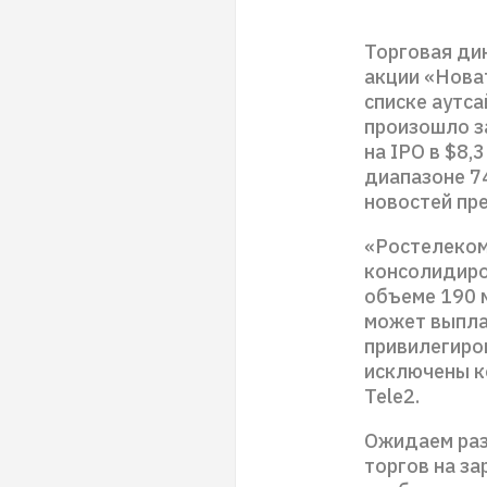
Торговая ди
акции «Новат
списке аутса
произошло за
на IPO в $8,
диапазоне 7
новостей пр
«Ростелеком
консолидиро
объеме 190 
может выпла
привилегиро
исключены к
Tele2.
Ожидаем раз
торгов на з