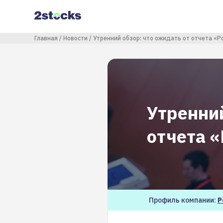
Перейти
к
основному
содержанию
Строка навигации
Главная
Новости
Утренний обзор: что ожидать от отчета «Р
Утренний
отчета 
Профиль компании:
Р