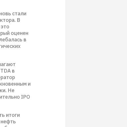
новь стали
ктора. В
 это
орый оценен
лебалась в
тических
ь.
лагают
ITDA в
ератор
кновенным и
ки. Не
ительно IPO
ть итоги
 нефть