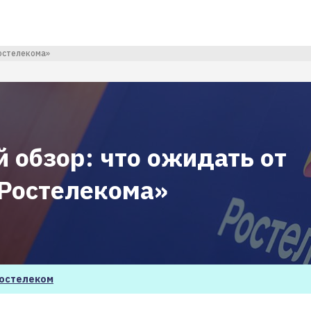
остелекома»
 обзор: что ожидать от
«Ростелекома»
остелеком