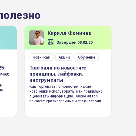
полезно
Кирилл
Фомичев
Завершен 08.02.20
Новичкам
Акции
Обучение
25:
Торговля по новостям:
йчас
принципы, лайфхаки,
инструменты
е
Как торговать по новостям, какие
ые
источники использовать, как правильно
оценивать информацию. Также автор
покажет краткосрочные и среднесрочные
торговые стратегии на новостном потоке