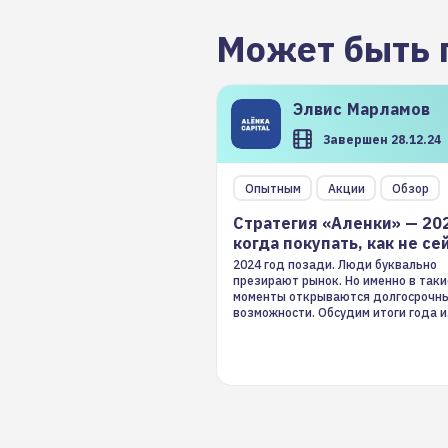
Может быть 
Элвис
Марламов
Завершен 28.12.24
Опытным
Акции
Обзор
Стратегия «Аленки» — 20
когда покупать, как не се
2024 год позади. Люди буквально
презирают рынок. Но именно в таки
моменты открываются долгосрочн
возможности. Обсудим итоги года и
стратегию на 2025-й