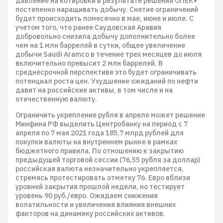
давление на котировки в результате решения ОПЕК+
постепенно наращивать добычу. Снятие ограничений
будет происходить помесячно в мае, июне и июле. С
учетом того, что ранее Саудовская Аравия
добровольно снизила добычу дополнительно более
чем на 1 млн баррелей в сутки, общее увеличение
добычи Saudi Aramco в течение трех месяцев до июля
включительно превысит 2 млн баррелей. В
среднесрочной перспективе это будет ограничивать
потенциал роста цен. Ухудшение ожиданий по нефти
давит на российские активы, в том числе и на
отечественную валюту.
Ограничить укрепление рубля в апреле может решение
Минфина РФ выделить Центробанку на период с 7
апреля по 7 мая 2021 года 185,7 млрд рублей для
покупки валюты на внутреннем рынке в рамках
бюджетного правила. По отношению к закрытию
предыдущей торговой сессии (76,55 рубля за доллар)
российская валюта незначительно укрепляется,
стремясь протестировать отметку 76. Евро вблизи
уровней закрытия прошлой недели, но тестирует
уровень 90 руб./евро. Ожидаем снижения
волатильности и увеличения влияния внешних
факторов на динамику российских активов.