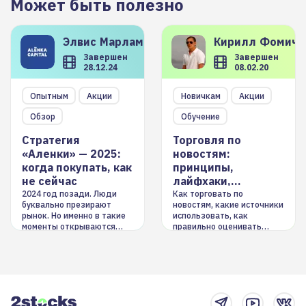
Может быть полезно
Элвис
Марламов
Кирилл
Фомиче
Завершен
Завершен
28.12.24
08.02.20
Опытным
Акции
Новичкам
Акции
Обзор
Обучение
Стратегия
Торговля по
«Аленки» — 2025:
новостям:
когда покупать, как
принципы,
не сейчас
лайфхаки,
инструменты
2024 год позади. Люди
Как торговать по
буквально презирают
новостям, какие источники
рынок. Но именно в такие
использовать, как
моменты открываются
правильно оценивать
долгосрочные
информацию. Также автор
возможности. Обсудим
покажет краткосрочные и
итоги года и стратегию на
среднесрочные
2025-й
торговые стратегии на
новостном потоке