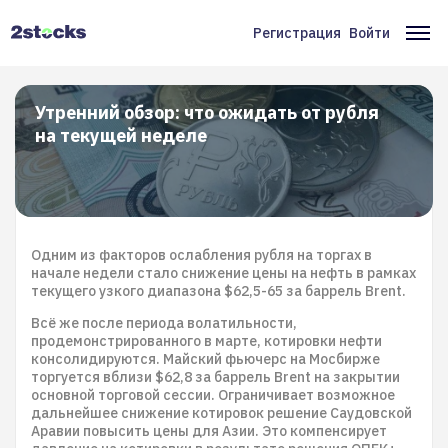
Перейти
к
Регистрация
Войти
Меню
Ос
основному
содержанию
учётной
на
записи
Утренний обзор: что ожидать от рубля
на текущей неделе
пользователя
Одним из факторов ослабления рубля на торгах в
начале недели стало снижение цены на нефть в рамках
текущего узкого диапазона $62,5-65 за баррель Brent.
Всё же после периода волатильности,
продемонстрированного в марте, котировки нефти
консолидируются. Майский фьючерc на Мосбирже
торгуется вблизи $62,8 за баррель Brent на закрытии
основной торговой сессии. Ограничивает возможное
дальнейшее снижение котировок решение Саудовской
Аравии повысить цены для Азии. Это компенсирует