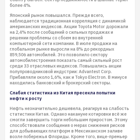
более 4%.
Японский рынок повышался. Прежде всего,
наблюдается традиционная корреляция с динамикой
американских индексов. Акции Toyota Motor дорожали
на 2,4% после сообщений о сильных продажах и
решении проблемы со сбоем во внутренней
компьютерной сети компании. В июле продажи на
глобальном рынке выросли на 8% до рекордных
859,506 автомобилей. Это позволило сектору
автомобилестроения показать самый сильный рост
среди 33 отраслевых индексов. Повышались акции
полупроводниковой индустрии: Advantest Corp.
Прибавляли около 1,6%, как и Tokyo Electron. В минусе
находились банковский и брокерский секторы.
Слабая статистика из Китая пресекла попытки
нефти к росту
Нефть незначительно дешевела, реагируя на слабость
статистики Китая. Однако накануне котировки всё же
смогли завершить торги небольшим приростом. Этому
способствовали сообщения о мерах снижения рисков
для добывающих платформ в Мексиканском заливе
возле побережья Флориды. Кроме того, вице-премьер