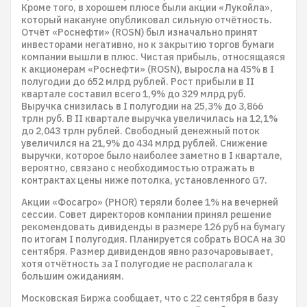
Кроме того, в хорошем плюсе были акции «Лукойла»,
который накануне опубликовал сильную отчётность.
Отчёт «Роснефти» (ROSN) был изначально принят
инвесторами негативно, но к закрытию торгов бумаги
компании вышли в плюс. Чистая прибыль, относящаяся
к акционерам «Роснефти» (ROSN), выросла на 45% в I
полугодии до 652 млрд рублей. Рост прибыли в II
квартале составил всего 1,9% до 329 млрд руб.
Выручка снизилась в I полугодии на 25,3% до 3,866
трлн руб. В II квартале выручка увеличилась на 12,1%
до 2,043 трлн рублей. Свободный денежный поток
увеличился на 21,9% до 434 млрд рублей. Снижение
выручки, которое было наиболее заметно в I квартале,
вероятно, связано с необходимостью отражать в
контрактах цены ниже потолка, установленного G7.
Акции «Фосагро» (PHOR) теряли более 1% на вечерней
сессии. Совет директоров компании принял решение
рекомендовать дивиденды в размере 126 руб на бумагу
по итогам I полугодия. Планируется собрать ВОСА на 30
сентября. Размер дивидендов явно разочаровывает,
хотя отчётность за I полугодие не располагала к
большим ожиданиям.
Московская Биржа сообщает, что с 22 сентября в базу