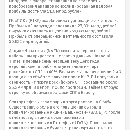
млрд руб, а скорректированная на стоимость
приобретения активов консолидированная валовая
прибыль достигла 11,0 млрд рублей.
ГК «ПИК» (PIKK) возобновила публикацию отчётности.
Прибыль в I полугодии составила 27,891 млрд рублей.
Выручка оказалась на уровне 264,895 млрд рублей.
Прибыль от операционной деятельности составила
50,822 млрд рублей.
Акции «Новатэка» (NVTK) смогли завершить торги
небольшим приростом. Согласно данным Financial
Times, в первые семь месяцев текущего года
европейские потребители увеличили импорт
российского СПГ на 40%. Бельгия и Испания заняли 2 и 3
позицию по объёмам закупки после КНР. В I полугодии
стоимость импорта российского СПГ составила около
$5,29 млрд. В целом, РФ, по прогнозам, займёт вторую
строчку по объёмам поставок СПГ в Европу.
Сектор нефти и газа закрыл торги ростом на 0,66%.
Существенную роль в его повышении сыграли
привилегированные акции «Башнефти» (BANE_P) после
отчётности, а также обыкновенные и
привилегированные «Татнефти» (TATN). Повышались
привилегированные бумаги «Транснефти» (TRNF_P).