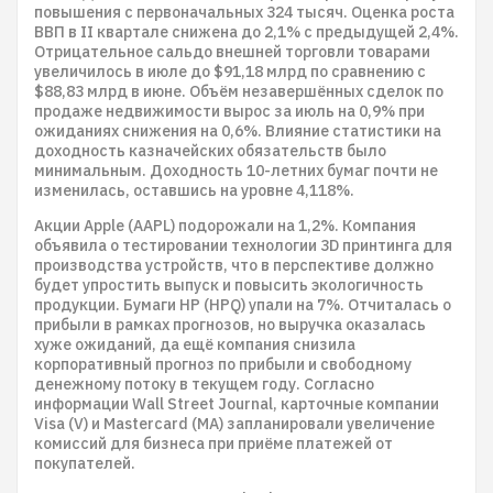
повышения с первоначальных 324 тысяч. Оценка роста
ВВП в II квартале снижена до 2,1% с предыдущей 2,4%.
Отрицательное сальдо внешней торговли товарами
увеличилось в июле до $91,18 млрд по сравнению с
$88,83 млрд в июне. Объём незавершённых сделок по
продаже недвижимости вырос за июль на 0,9% при
ожиданиях снижения на 0,6%. Влияние статистики на
доходность казначейских обязательств было
минимальным. Доходность 10-летних бумаг почти не
изменилась, оставшись на уровне 4,118%.
Акции Apple (AAPL) подорожали на 1,2%. Компания
объявила о тестировании технологии 3D принтинга для
производства устройств, что в перспективе должно
будет упростить выпуск и повысить экологичность
продукции. Бумаги HP (HPQ) упали на 7%. Отчиталась о
прибыли в рамках прогнозов, но выручка оказалась
хуже ожиданий, да ещё компания снизила
корпоративный прогноз по прибыли и свободному
денежному потоку в текущем году. Согласно
информации Wall Street Journal, карточные компании
Visa (V) и Mastercard (MA) запланировали увеличение
комиссий для бизнеса при приёме платежей от
покупателей.