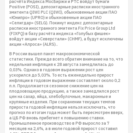
расчёта Индекса МосБиржи и РТС войдут бумаги
Positive (POSI), депозитарные расписки иностранного
эмитента QIWI PLC (QIWI), обыкновенные акции ПАО
«Юнипро» (UPRO) и обыкновенные акции ПАО
«Селигдар» (SELG). Покинут индекс депозитарные
расписки иностранного эмитента Fix Price Group Ltd
(FIXPQ) в базу расчёта индекса «Голубых фишек»
войдут акции «Северстали» (CHMF), а будут исключены
акции «Алроса» (ALRS)..
В России вышел пакет макроэкономической
статистики. Прежде всего обратим внимание на то, что
недельная инфляция к 28 августа замедлилась до
0,03%. Однако в годовом выражении рост цен
ускорился до 5,03%. То есть еженедельно прирост
инфляции в годовом выражении составляет около 0,2
п.п. Продолжается сезонное снижение цен на
плодоовощную продукцию, а также замедлился рост
цен на сахар, яйца, хлебобулочные, макаронные и
крупяные изделия. При сохранении текущих темпов
прироста годовой инфляции нельзя исключать, что
прогноз по итогам года может быть пересмотрен вверх,
а ЦБ РФ вновь прибегнет к повышению ставки.
Промышленное производство в РФ выросло за 7
месяцев на 2,6%, а в июле годовой прирост составил