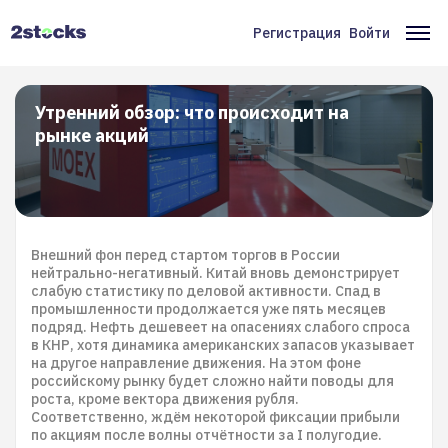
Перейти
к
Регистрация
Войти
Меню
Ос
основному
содержанию
учётной
на
записи
Утренний обзор: что происходит на
рынке акций
пользователя
Внешний фон перед стартом торгов в России
нейтрально-негативный. Китай вновь демонстрирует
слабую статистику по деловой активности. Спад в
промышленности продолжается уже пять месяцев
подряд. Нефть дешевеет на опасениях слабого спроса
в КНР, хотя динамика американских запасов указывает
на другое направление движения. На этом фоне
российскому рынку будет сложно найти поводы для
роста, кроме вектора движения рубля.
Соответственно, ждём некоторой фиксации прибыли
по акциям после волны отчётности за I полугодие.