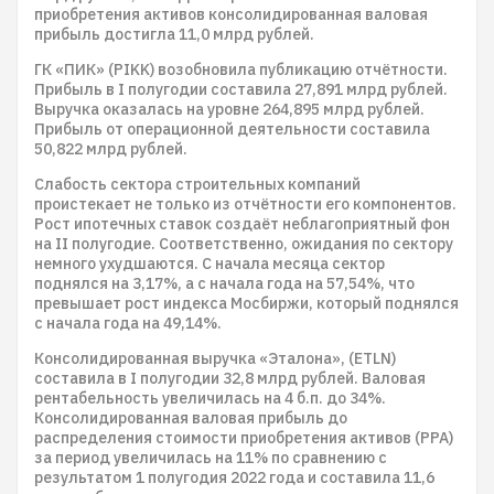
приобретения активов консолидированная валовая
прибыль достигла 11,0 млрд рублей.
ГК «ПИК» (PIKK) возобновила публикацию отчётности.
Прибыль в I полугодии составила 27,891 млрд рублей.
Выручка оказалась на уровне 264,895 млрд рублей.
Прибыль от операционной деятельности составила
50,822 млрд рублей.
Слабость сектора строительных компаний
проистекает не только из отчётности его компонентов.
Рост ипотечных ставок создаёт неблагоприятный фон
на II полугодие. Соответственно, ожидания по сектору
немного ухудшаются. С начала месяца сектор
поднялся на 3,17%, а с начала года на 57,54%, что
превышает рост индекса Мосбиржи, который поднялся
с начала года на 49,14%.
Консолидированная выручка «Эталона», (ETLN)
составила в I полугодии 32,8 млрд рублей. Валовая
рентабельность увеличилась на 4 б.п. до 34%.
Консолидированная валовая прибыль до
распределения стоимости приобретения активов (PPA)
за период увеличилась на 11% по сравнению с
результатом 1 полугодия 2022 года и составила 11,6