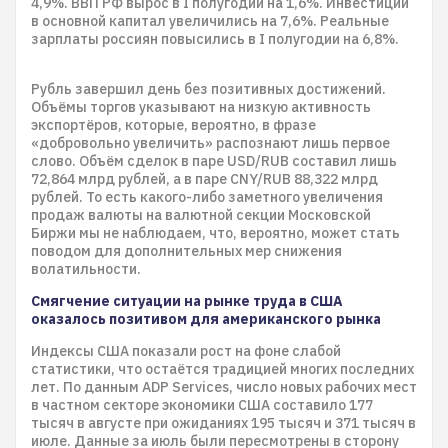
4,9%. ВВП РФ вырос в I полугодии на 1,6%. Инвестиции
в основной капитал увеличились на 7,6%. Реальные
зарплаты россиян повысились в I полугодии на 6,8%.
Рубль завершил день без позитивных достижений.
Объёмы торгов указывают на низкую активность
экспортёров, которые, вероятно, в фразе
«добровольно увеличить» распознают лишь первое
слово. Объём сделок в паре USD/RUB составил лишь
72,864 млрд рублей, а в паре CNY/RUB 88,322 млрд
рублей. То есть какого-либо заметного увеличения
продаж валюты на валютной секции Московской
Биржи мы не наблюдаем, что, вероятно, может стать
поводом для дополнительных мер снижения
волатильности.
Смягчение ситуации на рынке труда в США
оказалось позитивом для американского рынка
Индексы США показали рост на фоне слабой
статистики, что остаётся традицией многих последних
лет. По данным ADP Services, число новых рабочих мест
в частном секторе экономики США составило 177
тысяч в августе при ожиданиях 195 тысяч и 371 тысяч в
июле. Данные за июль были пересмотрены в сторону