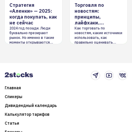
Стратегия
Торговля по
«Аленки» — 2025:
новостям:
когда покупать, как
принципы,
не сейчас
лайфхаки,
инструменты
2024 год позади. Люди
Как торговать по
буквально презирают
новостям, какие источники
рынок. Но именно в такие
использовать, как
моменты открываются
правильно оценивать
долгосрочные
информацию. Также автор
возможности. Обсудим
покажет краткосрочные и
итоги года и стратегию на
среднесрочные
2025-й
торговые стратегии на
новостном потоке
Главная
Спикеры
Дивидендный календарь
Калькулятор тарифов
Статьи