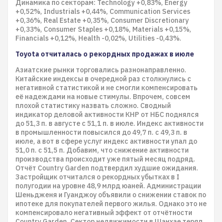
Динамика по секторам: Technology +0,83%, Energy
+0,52%, Industrials +0,44%, Communication Services
+0,36%, Real Estate +0,35%, Consumer Discretionary
+0,33%, Consumer Staples +0,18%, Materials +0,15%,
Financials +0,12%, Health -0,02%, Utilities -0,43%.
Toyota отчиталась о рекордных продажах в июле
Азиатские рынки торговались разнонаправленно.
Китайские индексы в очередной раз столкнулись с
негативной статистикой и не смогли компенсировать
её надеждами на новые стимулы. Впрочем, совсем
плохой статистику назвать сложно. Сводный
индикатор деловой активности КНР от НБС поднялся
до 51,3 п. в августе с 51,1 п. в июле. Индекс активности
в промышленности повысился до 49,7 п. с 49,3 п. в
июле, а вот в сфере услуг индекс активности упал до
51,0 п. с 51,5 п. Добавим, что снижение активности
производства происходит уже пятый месяц подряд.
Отчёт Country Garden подтвердил худшие ожидания.
Застройщик отчитался о рекордных убытках в I
полугодии на уровне 48,9 млрд юаней. Администрации
Шеньдженя и Гуанджоу объявили о снижении ставок по
ипотеке для покупателей первого жилья. Однако это не
компенсировало негативный эффект от отчётности
Country Garden. Сектор недвижимости в Шанхае терял