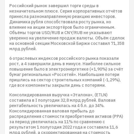
Российский рынок завершил торги среды в
незначительном плюсе. Серия корпоративных отчётов
принесла разнонаправленную реакцию инвесторов.
Динамика рубля способствовала росту рынка, но
влияние на акции экспортёров было ограниченным.
Объёмы торгов USD/RUB и CNY/RUB не указывают
уверенно на увеличение продаж валюты. Объём сделок
на основной секции Московской Биржи составил 71,358
млрд рублей.
6 отраслевых индексов российского рынка показали
рост, а 4 завершили день в минусе. Наиболее сильное
повышение было в электроэнергетике (+1,90%) за счёт
бумаг региональных «Россетей». Наибольшие потери
пришлись на сектор строительных компаний (-1,29%),
где все компоненты закрыли день с потерями.
Консолидированная выручка «Эталона», (ETLN)
составила в I полугодии 32,8 млрд рублей. Валовая
рентабельность увеличилась на 4 б.п. до 34%.
Консолидированная валовая прибыль до
распределения стоимости приобретения активов (PPA)
за период увеличилась на 11% по сравнению с
результатом 1 полугодия 2022 года и составила 11,6
млрд рублей, а скорректированная на стоимость