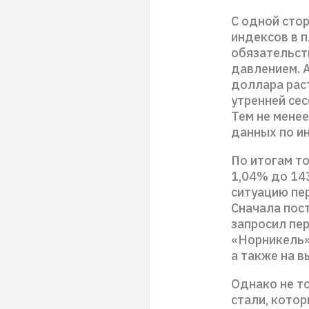
С одной сто
индексов в п
обязательст
давлением. 
доллара раст
утренней сес
Тем не мене
данных по и
По итогам то
1,04% до 14
ситуацию пе
Сначала пос
запросил пер
«Норникель»
а также на 
Однако не т
стали, котор