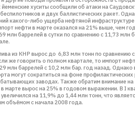
 йеменские хуситы сообщили об атаки на Саудовск
беспилотников и двух баллистических ракет. Одн
ий какого-либо ущерба нефтяной инфраструктуре 
порт нефти в марте оказался на 21% выше, чем год
69 млн баррелей в сутки по сравнению с 11,73 млн 
але.
ива из КНР вырос до 6,83 млн тонн по сравнению с
сли же говорить о полном квартале, то импорт неф
29 млн баррелей с 10,2 млн бар. год назад. Однако 
рта могут сократиться на фоне профилактических 
батывающих заводах. Также обратим внимание на 
в марте вырос на 25% в годовом выражении. В I кв
увеличился на 11,9% до 1,44 млн тонн, что являет
м объёмом с начала 2008 года.