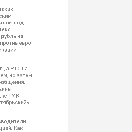
тских
йским
таллы под
декс
 рубль на
против евро.
икации
., а РТС на
ем, но затем
ообщения.
раины
 уже ГМК
тябрьский»,
изводители
цией. Как