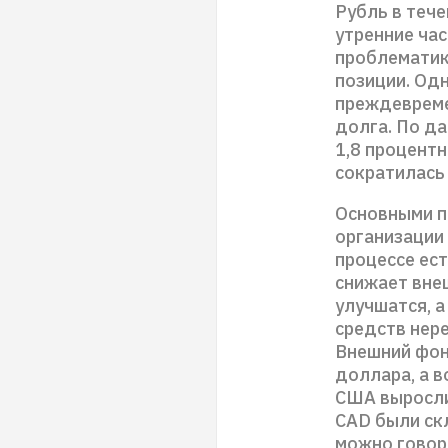
Рубль в тече
утренние ча
проблематик
позиции. Од
преждевреме
долга. По д
1,8 процент
сократилась 
Основными п
организации 
процессе ес
снижает вне
улучшатся, а
средств нер
Внешний фон
доллара, а 
США выросли 
CAD были ск
можно говори