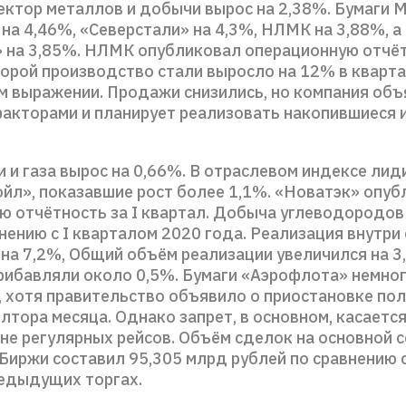
сектор металлов и добычи вырос на 2,38%. Бумаги
на 4,46%, «Северстали» на 4,3%, НЛМК на 3,88%, а
 на 3,85%. НЛМК опубликовал операционную отчёт
торой производство стали выросло на 12% в кварта
м выражении. Продажи снизились, но компания объ
акторами и планирует реализовать накопившиеся и
 и газа вырос на 0,66%. В отраслевом индексе ли
ойл», показавшие рост более 1,1%. «Новатэк» опу
ю отчётность за I квартал. Добыча углеводородов
нению с I кварталом 2020 года. Реализация внутри
на 7,2%, Общий объём реализации увеличился на 3
рибавляли около 0,5%. Бумаги «Аэрофлота» немно
 хотя правительство объявило о приостановке пол
лтора месяца. Однако запрет, в основном, касаетс
 не регулярных рейсов. Объём сделок на основной 
Биржи составил 95,305 млрд рублей по сравнению 
предыдущих торгах.