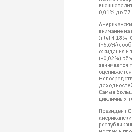
внешнеполит
0,01% до 77
Американски
внимание на
Intel 4,18%.
(+5,6%) соо
ожидания и т
(+0,02%) объ
занимается т
оценивается 
Непосредств
доходностей
Самые больши
цикличных т
Президент С
американские
республикан
мостам и пр