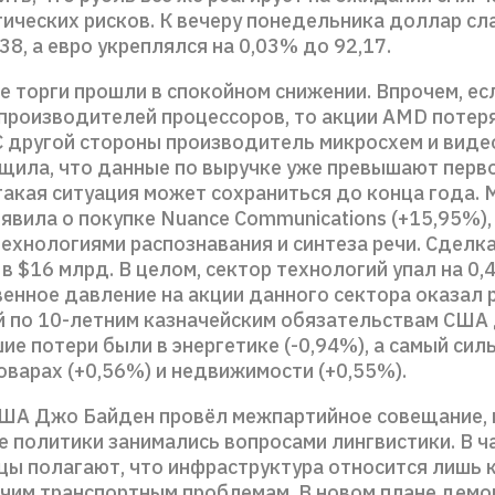
ических рисков. К вечеру понедельника доллар сл
,38, а евро укреплялся на 0,03% до 92,17.
е торги прошли в спокойном снижении. Впрочем, ес
 производителей процессоров, то акции AMD потеря
 С другой стороны производитель микросхем и виде
бщила, что данные по выручке уже превышают пер
акая ситуация может сохраниться до конца года. M
явила о покупке Nuance Communications (+15,95%),
ехнологиями распознавания и синтеза речи. Сделк
в $16 млрд. В целом, сектор технологий упал на 0,
енное давление на акции данного сектора оказал 
 по 10-летним казначейским обязательствам США 
е потери были в энергетике (-0,94%), а самый сил
оварах (+0,56%) и недвижимости (+0,55%).
ША Джо Байден провёл межпартийное совещание, 
 политики занимались вопросами лингвистики. В ч
цы полагают, что инфраструктура относится лишь к
очим транспортным проблемам. В новом плане демо