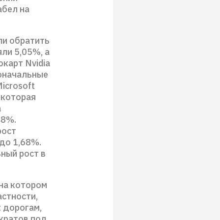
абел на
ли обратить
ли 5,05%, а
окарт Nvidia
воначальные
icrosoft
 которая
а
48%.
рост
до 1,68%.
ьный рост в
на котором
астности,
 дорогам,
кратов под