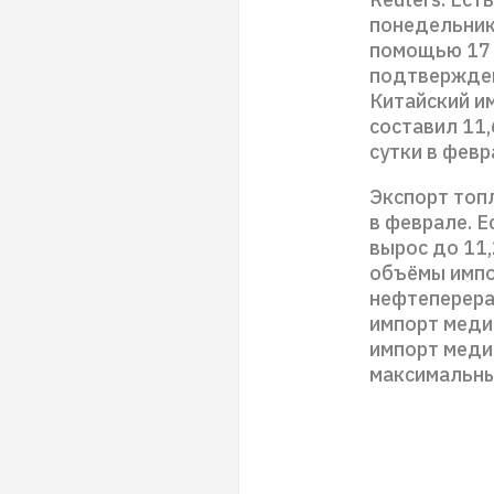
понедельник
помощью 17 
подтвержден
Китайский им
составил 11,
сутки в февр
Экспорт топл
в феврале. Е
вырос до 11,
объёмы импо
нефтеперера
импорт меди 
импорт меди 
максимальны