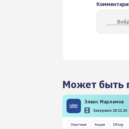
Комментари
Войд
Может быть 
Элвис
Марламов
Завершен 28.12.24
Опытным
Акции
Обзор