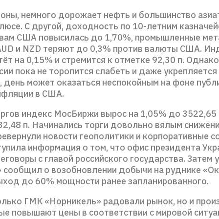
роны, немного дорожает нефть и большинство азиа
люсе. С другой, доходность по 10-летним казначе
вам США повысилась до 1,70%, промышленные ме
AUD и NZD теряют до 0,3% против валюты США. Ин
ёт на 0,15% и стремится к отметке 92,30 п. Однако
сии пока не торопится слабеть и даже укрепляется 
е, день может оказаться неспокойным на фоне публ
нфляции в США.
ргов индекс МосБиржи вырос на 1,05% до 3522,65 п
32,48 п. Начинались торги довольно вялым снижени
ревернули новости геополитики и корпоративные с
тупила информация о том, что офис президента Ук
еговоры с главой российского государства. Затем
 сообщил о возобновлении добычи на руднике «Ок
выход до 60% мощности ранее запланированного.
олько ГМК «Норникель» радовали рынок, но и про
ые повышают цены в соответствии с мировой ситуа