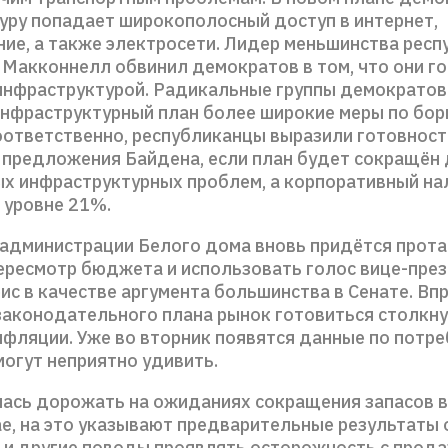
уру попадает широкополосный доступ в интернет,
ие, а также электросети. Лидер меньшинства респ
 Макконнелл обвинил демократов в том, что они г
 инфраструктурой. Радикальные группы демократов
инфраструктурный план более широкие меры по бор
оответственно, республиканцы выразили готовност
предложения Байдена, если план будет сокращён
х инфраструктурных проблем, а корпоративный на
 уровне 21%.
 администрации Белого дома вновь придётся прот
пересмотр бюджета и использовать голос вице-пре
с в качестве аргумента большинства в Сенате. Вп
законодательного плана рынок готовиться столкну
нфляции. Уже во вторник появятся данные по потр
могут неприятно удивить.
ась дорожать на ожиданиях сокращения запасов в
ае, на это указывают предварительные результаты 
ь и другие поводы проявлять осторожность с прода