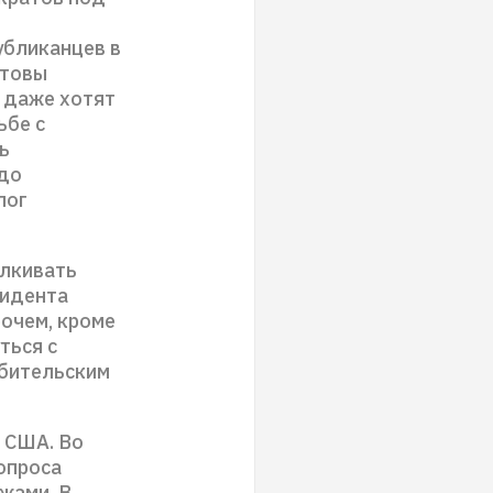
убликанцев в
отовы
 даже хотят
ьбе с
ь
 до
лог
алкивать
зидента
рочем, кроме
ться с
ебительским
 США. Во
опроса
жами. В