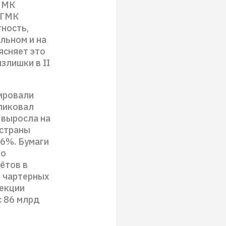
 ММК
 ГМК
ность,
льном и на
ясняет это
злишки в II
дировали
бликовал
 выросла на
 страны
,6%. Бумаги
го
ётов в
я чартерных
секции
с 86 млрд