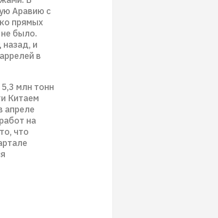
ую Аравию с
ако прямых
не было.
 назад, и
баррелей в
 5,3 млн тонн
ти Китаем
в апреле
работ на
то, что
артале
ся