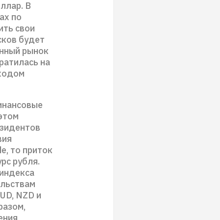
ллар. В
ах по
ить свои
сков будет
енный рынок
ратилась на
оходом
инансовые
 этом
езидентов
вия
e, то приток
рс рубля.
 индекса
ельствам
UD, NZD и
разом,
ения