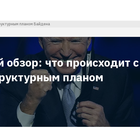
труктурным планом Байдена
 обзор: что происходит с
руктурным планом