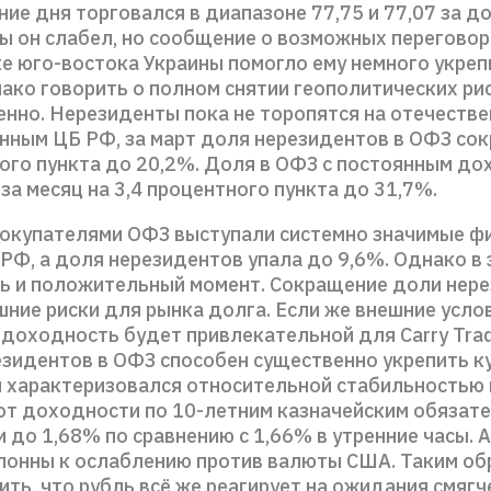
ние дня торговался в диапазоне 77,75 и 77,07 за до
сы он слабел, но сообщение о возможных переговор
е юго-востока Украины помогло ему немного укреп
нако говорить о полном снятии геополитических ри
нно. Нерезиденты пока не торопятся на отечеств
анным ЦБ РФ, за март доля нерезидентов в ОФЗ сок
ного пункта до 20,2%. Доля в ОФЗ с постоянным д
за месяц на 3,4 процентного пункта до 31,7%.
окупателями ОФЗ выступали системно значимые ф
РФ, а доля нерезидентов упала до 9,6%. Однако в
ть и положительный момент. Сокращение доли нер
шние риски для рынка долга. Если же внешние усло
 доходность будет привлекательной для Carry Trad
езидентов в ОФЗ способен существенно укрепить ку
 характеризовался относительной стабильностью
вот доходности по 10-летним казначейским обязат
до 1,68% по сравнению с 1,66% в утренние часы. A
лонны к ослаблению против валюты США. Таким об
ть, что рубль всё же реагирует на ожидания смягч