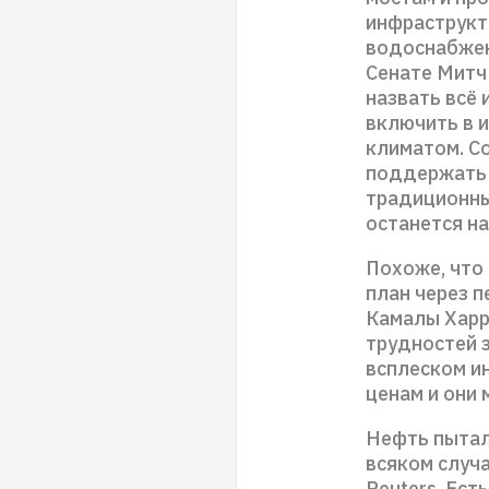
инфраструкт
водоснабжен
Сенате Митч
назвать всё
включить в 
климатом. С
поддержать 
традиционны
останется на
Похоже, что
план через 
Камалы Харри
трудностей 
всплеском и
ценам и они 
Нефть пытал
всяком случ
Reuters. Ест