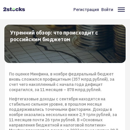
Перейти
к
Регистрация
Войти
Меню
Ос
основному
содержанию
учётной
на
записи
Утренний обзор: что происходит с
российским бюджетом
пользователя
По оценке Минфина, в ноябре федеральный бюджет
вновь сложился профицитным (357 млрд рублей), за
счет чего накопленный с начала года дефицит
сократился, за 11 месяцев – 878 млрд рублей.
Нефтегазовые доходы с сентября находятся на
стабильно сильном уровне, в прошлом месяце
поддерживались точечными факторами. Доходы в
ноябре оказались несколько ниже 2,9 трлн рублей, за
11 месяцев почти 26 трлн рублей. В «Основных
направления бюджетной и налоговой политики»