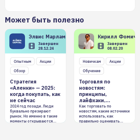
Может быть полезно
Элвис
Марламов
Кирилл
Фомиче
Завершен
Завершен
28.12.24
08.02.20
Опытным
Акции
Новичкам
Акции
Обзор
Обучение
Стратегия
Торговля по
«Аленки» — 2025:
новостям:
когда покупать, как
принципы,
не сейчас
лайфхаки,
инструменты
2024 год позади. Люди
Как торговать по
буквально презирают
новостям, какие источники
рынок. Но именно в такие
использовать, как
моменты открываются
правильно оценивать
долгосрочные
информацию. Также автор
возможности. Обсудим
покажет краткосрочные и
итоги года и стратегию на
среднесрочные