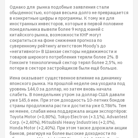
Однако для рынка подобные заявления стали
обыденностью, которая весьма долго не превращается
в конкретные цифры и программы. К тому же для
иностранных инвесторов, которые в первой половине
понедельника вывели более 9 млрд юаней с
китайского рынка, возможности КНР могут
сократиться на фоне снижения прогноза по
суверенному рейтингу агентством Moody’s до
«негативного» В Шанхае секторы недвижимости и
товаров широкого потребления теряли более 2%. В
Гонконге технологичный сектор терял более 2,5%, но
потери в секторе застройщиков были ещё больше.
Иена оказывает существенное влияние на динамику
японского рынка. На прошлой неделе она уходила под
уровень 144,0 за доллар, но затем вновь начала
слабеть. В понедельник утром за доллар США давали
уже 145,6 иен. При этом доходность 10-летних бондов
страны продолжила расти и достигла уже 0,786%. Тем
не менее, слабая иена поддержала акции экспортёров:
Toyota Motor (+0,80%), Tokyo Electron (+3,1%), Advantest
Corp. (+2,40%), Mitsubishi Heavy Industries (+2,0%),
Honda Motor (+2,40%). При этом также дорожали акции
банков, реагируя на более высокие доходности по