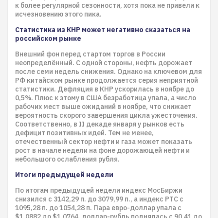
к более регулярной сезонности, хотя пока не привели к
исчезновению этого пика.
Статистика из КНР может негативно сказаться на
российском рынке
Внешний фон перед стартом торгов в России
неопределённый. С одной стороны, нефть дорожает
после семи недель снижения. Однако на ключевом для
РФ китайском рынке продолжается серия неприятной
статистики. Дефляция в КНР ускорилась в ноябре до
0,5%. Плюс к этому в США безработица упала, а число
рабочих мест выше ожиданий в ноябре, что снижает
вероятность скорого завершения цикла ужесточения.
Соответственно, в II декаде января у рынков есть
дефицит позитивных идей. Тем не менее,
отечественный сектор нефти и газа может показать
рост в начале недели на фоне дорожающей нефти и
небольшого ослабления рубля.
Итоги предыдущей недели
По итогам предыдущей недели индекс МосБиржи
снизился с 3142,29 п. до 3079,99 п., а индекс РТС с
1095,28 п. до 1054,28 п. Пара евро-доллар упала с
$1,0882 до $1,0764. доллар-рубль поднялась с 90,41 до