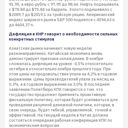
91,90, а евро-рубль с 97,95 до 98,64. Нефть подешевела
с $78.84 до $75,84 за баррель. Золото подешевело с
$2089,7 до $2019,1 за тройскую унцию. Американский
индекс широкого рынка S&P 500 поднялся с 4594,63 п.
до 4604,37 п.
Дефляция в КНР говорит о необходимости сильных
конкретных стимулов
Азиатские рынки начинают новую неделю
разнонаправленно. Китайская экономика вновь
демонстрирует признаки охлаждения. В ноябре
сложилась дефляция на уровне -0,5% относительно
октября и относительно ноября прошлого года. При
этом цены на продовольствие упали на 4,2% в годовом
выражении. Цены производителей упали за месяц на
0,3%, а в годовом выражении на 3,0%. В последнем
заявлении Политбюро КПК говорится о том, что
государство продолжит применять проактивную
фискальную политику, которая будет усиливаться для
проведения разумной денежной политики, которая, в
свою очередь, будет гибкой, управляемой, точной и
эффективной. На текущей недели в Китае должна
состояться очередная рабочая конференция КПК по
экономическим вопросам.