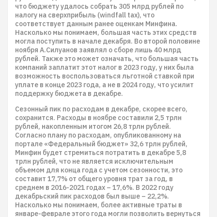
что бюджету удалось собрать 305 млрд рублей по
налогу на сверхприбыль (windfall tax), что
соответствует данным ранее оценкам Минфина.
Насколько мы понимаем, большая часть этих средств
могла поступить в начале декабря. Во второй половине
ноября А.Силуанов заявлял о сборе лишь 40 млрд
рублей. Также это может означать, что большая часть
компаний заплатит этот налог в 2023 году, у них была
возможность воспользоваться льготной ставкой при
уплате в конце 2023 года, а не в 2024 году, что усилит
поддержку бюджета в декабре.
Сезонный пик по расходам в декабре, скорее всего,
сохранится. Расходы в ноябре составили 2,5 трлн
рублей, накопленным итогом 26,8 трлн рублей.
Согласно плану по расходам, опубликованному на
портале «Федеральный бюджет» 32,6 трлн рублей,
Минфин будет стремиться потратить в декабре 5,8
трлн рублей, что не является исключительным
объемом для конца года с учетом сезонности, это
составит 17,7% от общего уровня трат за год, в
среднем в 2016-2021 годах – 17,6%. В 2022 году
декабрьский пик расходов был выше – 22,2%.
Насколько мы понимаем, более активные траты в
январе-феврале этого года могли позволить вернуться