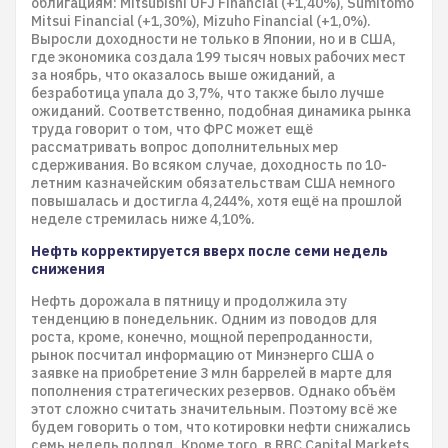
облигациям: Mitsubishi UFJ Financial (+1,40%), Sumitomo
Mitsui Financial (+1,30%), Mizuho Financial (+1,0%).
Выросли доходности не только в Японии, но и в США,
где экономика создала 199 тысяч новых рабочих мест
за ноябрь, что оказалось выше ожиданий, а
безработица упала до 3,7%, что также было лучше
ожиданий. Соответственно, подобная динамика рынка
труда говорит о том, что ФРС может ещё
рассматривать вопрос дополнительных мер
сдерживания. Во всяком случае, доходность по 10-
летним казначейским обязательствам США немного
повышалась и достигла 4,244%, хотя ещё на прошлой
неделе стремилась ниже 4,10%.
Нефть корректируется вверх после семи недель
снижения
Нефть дорожала в пятницу и продолжила эту
тенденцию в понедельник. Одним из поводов для
роста, кроме, конечно, мощной перепроданности,
рынок посчитал информацию от Минэнерго США о
заявке на приобретение 3 млн баррелей в марте для
пополнения стратегических резервов. Однако объём
этот сложно считать значительным. Поэтому всё же
будем говорить о том, что котировки нефти снижались
семь недель подряд. Кроме того, в RBC Capital Markets