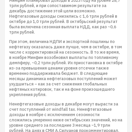
Минфин планировал доходы в 2023 году на уровне 28,7
трлн рублей, и при сопоставимом результате за
декабрь достижение этой цели возможно.
Нефтегазовые доходы снизились с 1,6 трлн рублей в
октябре до 1,0 трлн рублей. В октябрьский результат
была включена сезонная выплата НДД, как раз ~0,6
трлн рублей.
При этом, величина НДПИ и экспортной пошлины по
нефтегазу оказалась даже лучше, чем в октябре, в том
числе с корректировкой на сезонность. В то же время,
в ноябре Минфин возобновил выплаты по топливному
демпферу, ~0,2 трлн рублей. Их приостановка в октябре
из-за превышения ценами уровня отсечки также
временно поддерживала бюджет. В следующие
месяцы динамика нефтегазовых поступлений может
ухудшиться – как за счет снижения глобальных
нефтяных котировок, так и на фоне произошедшего
укрепления рубля.
Ненефтегазовые доходы в декабре могут вырасти за
счет поступлений от windfall tax. Ненефтегазовые
доходы в ноябре с исключением сезонности
сложились умеренно ниже октябрьских значений, но на
уровне среднего за последние 3 месяца ~1,9 трлн
рублей. На днях в СМИ А.Силуанов прокомментировал,