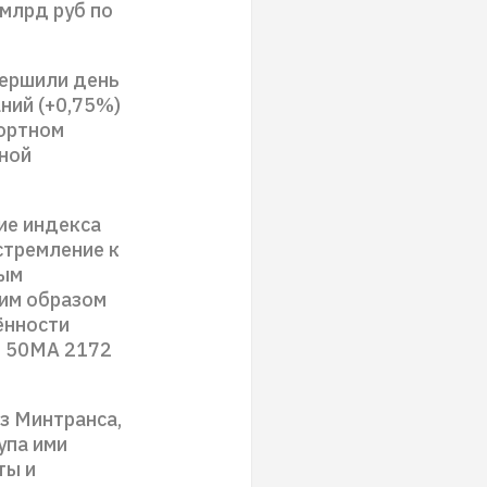
млрд руб по
вершили день
ний (+0,75%)
портном
нной
ие индекса
стремление к
ным
оим образом
ённости
я 50MA 2172
з Минтранса,
упа ими
ты и