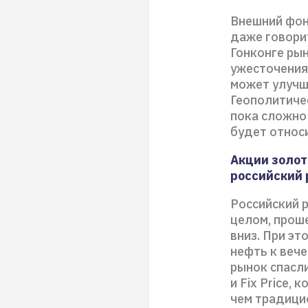
Внешний фон
даже говорит
Гонконге рын
ужесточения 
может улучши
Геополитичес
пока сложно
будет относ
Акции золо
российский 
Российский р
целом, прош
вниз. При эт
нефть к вече
рынок спасл
и Fix Price,
чем традици