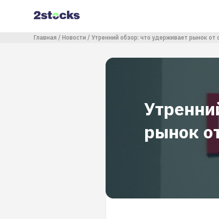
Перейти
к
основному
содержанию
Строка навигации
Главная
Новости
Утренний обзор: что удерживает рынок от 
Утренни
рынок о