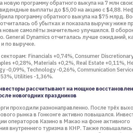
 новую программу обратного выкупа на 7 млн свои
видендные выплаты до $5,00 на акцию с $4,88. Не
брила программу обратного выкупа на $75 млрд. Bo
отчиталась об убытках и показала выручку ниже пр
на новые самолёты значительно улучшился. В оборо
о. General Dynamics отчиталась лучше ожиданий, к
 и по выручке.
секторам: Financials +0,74%, Consumer Discretionar
ples +0,28%, Materials +0,2%, Real Estate +0,11%, He
gy -0,09%, Technology -0,26%, Communication Servic
,53%, Utilities -1,36%.
нвесторы рассчитывают на мощное восстановле
осле новогодних праздников
орги проходили разнонаправленно. После трёх вых
ового рынка в Гонконге активно повышался. Инве
ции операторов Казино в Макао на фоне активного
ния внутреннего туризма в КНР. Также повышались