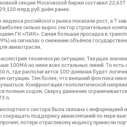
сновной секции Московской Биржи составил 22,637 
29,120 млрд руб днём ранее.
 индекса российского рынка показали рост, а 7 за
 Наиболее сильно вырос сектор строительных компа
кциям ГК «ПИК». Самая большая просадка в транс
69%) на сигналах о снижении объёмов государстве
ля авиаотрасли.
рассмотрим техническую ситуацию. Текущее значен
ыше 100MA но ниже всех остальных линий. То есть 
0 п., где располагается 100-дневная будет логич
м ситуации. Тем более, что внешний фон пока ник
лучшаться. Конфронтация геополитической напряж
я полным ходом. Сверху движение ограничиваетс
73 п.
анспортного сектора была связана с информацией и
ы сокращать поддержку авиакомпаний по мере вык
Впрочем, потери отраслевому индексу принесли пор