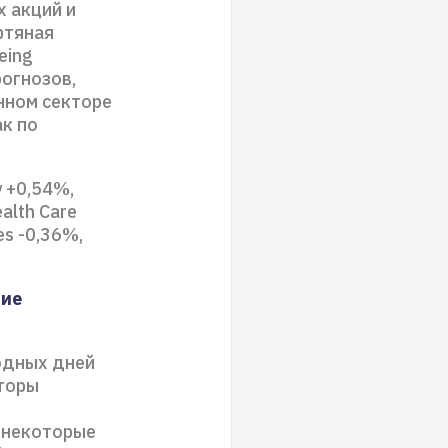
х акций и
фтяная
eing
огнозов,
нном секторе
ак по
y +0,54%,
alth Care
es -0,36%,
ние
одных дней
сторы
 некоторые