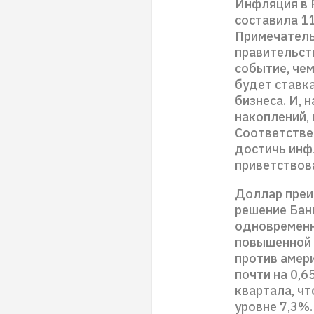
Инфляция в 
составила 11
Примечатель
правительст
событие, че
будет ставка
бизнеса. И, 
накоплений,
Соответстве
достичь инф
приветствов
Доллар преи
решение Банк
одновременн
повышенной 
против амери
почти на 0,6
квартала, чт
уровне 7,3%.