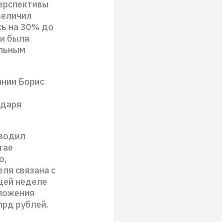
перспективы
величил
сь на 30% до
ии была
ельным
ании Борис
одаря
оводил
тае
о,
ля связана с
щей неделе
дложения
лрд рублей.