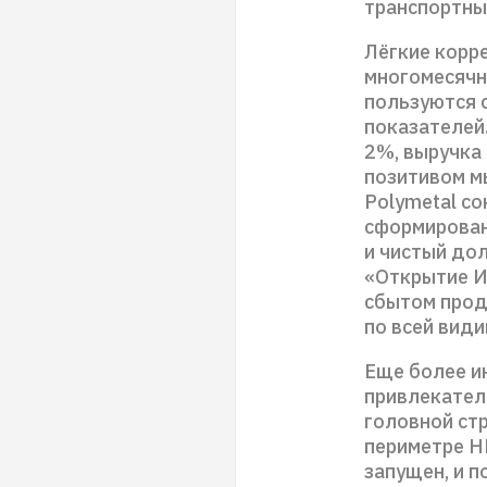
транспортны
Лёгкие корр
многомесячн
пользуются 
показателей.
2%, выручка 
позитивом м
Polymetal с
сформирована
и чистый дол
«Открытие И
сбытом прод
по всей види
Еще более и
привлекател
головной стр
периметре Н
запущен, и п