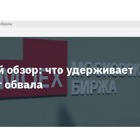
обвала
й обзор: что удерживает
т обвала