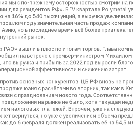
ния мы с по-прежнему осторожностью смотрим на 
ии для резидентов РФ». В IV квартале Polymetal у
о на 16% до 540 тысяч унций, а выручка увеличила
В прошлом году значительная часть продаж компан
 Азию, но в последнее время всё более привлекат
внутренний рынок.
р РАО» вышли в плюс по итогам торгов. Глава комп
ообщил на встрече с премьер-министром Михаилом
 что выручка и прибыль за 2022 год выросли благ
перационной эффективности и снижению затрат.
 против основных конкурентов. ЦБ РФ вновь не пр
продаже юаня с расчётами во вторник, так как в Ки
вязи с празднованием нового года. Соответственн
 предложения на рынке не было, хотя текущая неде
ием налоговых платежей. Впрочем, уже на следую
ожет вернуться, но уже с увеличением объёма пре
как до 6 февраля должен реализовать её на 54,5 м