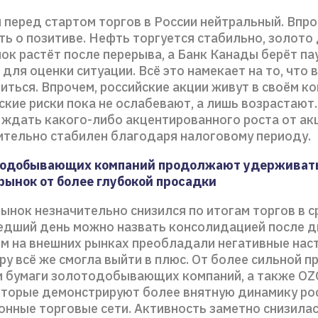
 перед стартом торгов в России нейтральный. Впр
ь о позитиве. Нефть торгуется стабильно, золото
ок растёт после перерыва, а Банк Канады берёт па
для оценки ситуации. Всё это намекает на то, что
ться. Впрочем, российские акции живут в своём ко
кие риски пока не ослабевают, а лишь возрастают
 ждать какого-либо акцентированного роста от ак
ительно стабилен благодаря налоговому периоду.
тодобывающих компаний продолжают удерживат
рынок от более глубокой просадки
ынок незначительно снизился по итогам торгов в с
едший день можно назвать консолидацией после 
ом на внешних рынках преобладали негативные нас
ру всё же смогла выйти в плюс. От более сильной п
и бумаги золотодобывающих компаний, а также OZ
 которые демонстрируют более внятную динамику ро
онные торговые сети. Активность заметно снизила