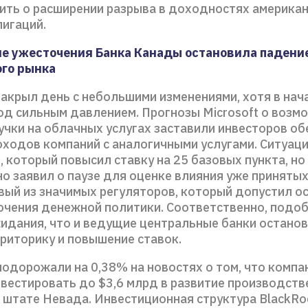
ить о расширении разрыва в доходностях американ
лигаций.
ле ужесточения Банка Канады остановила падени
го рынка
акрыл день с небольшими изменениями, хотя в нач
од сильным давлением. Прогнозы Microsoft о возм
учки на облачных услугах заставили инвесторов о
оходов компаний с аналогичными услугами. Ситуац
 который повысил ставку на 25 базовых пункта, но
 заявил о паузе для оценке влияния уже принятых
рвый из значимых регуляторов, который допустил о
очения денежной политики. Соответственно, подо
идания, что и ведущие центральные банки остано
 риторику и повышение ставок.
подорожали на 0,38% на новостях о том, что компа
нвестировать до $3,6 млрд в развитие производст
 штате Невада. Инвестиционная структура BlackRo