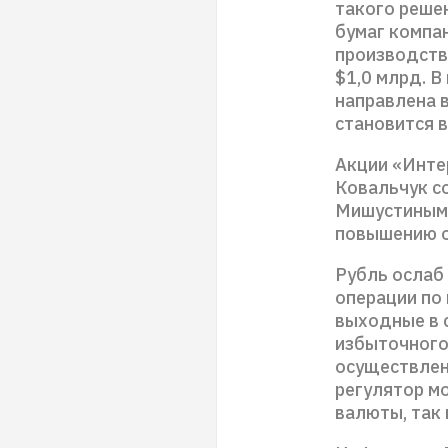
такого реше
бумаг компан
производств
$1,0 млрд. 
направлена в
становится 
Акции «Инте
Ковальчук с
Мишустиным,
повышению о
Рубль ослаб
операции по 
выходные в с
избыточного
осуществлен
регулятор м
валюты, так 