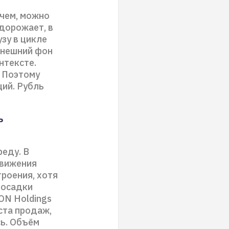
очем, можно
 дорожает, в
узу в цикле
 внешний фон
нтексте.
. Поэтому
ций. Рубль
ь
реду. В
движения
троения, хотя
росадки
ON Holdings
ста продаж,
сь. Объём