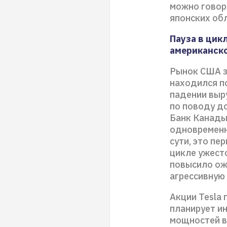
можно говор
японских об
Пауза в цик
американско
Рынок США з
находился п
падении выр
по поводу д
Банк Канады,
одновременно
сути, это пе
цикле ужест
повысило ож
агрессивную
Акции Tesla 
планирует и
мощностей в