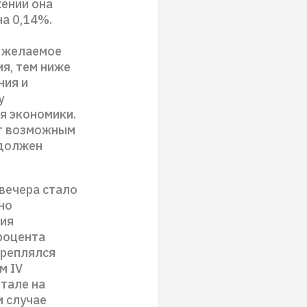
ении она
на 0,14%.
и желаемое
я, тем ниже
ния и
у
я экономики.
ет возможным
 должен
вечера стало
но
ния
роцента
креплялся
м IV
ртале на
м случае