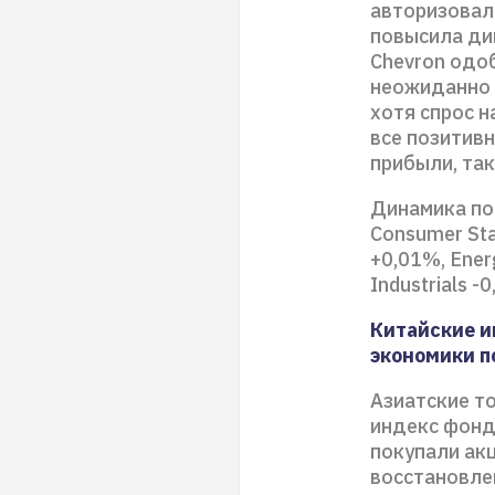
авторизовала
повысила ди
Chevron одо
неожиданно 
хотя спрос 
все позитивн
прибыли, так
Динамика по 
Consumer Sta
+0,01%, Ener
Industrials -0
Китайские и
экономики п
Азиатские т
индекс фонд
покупали ак
восстановле