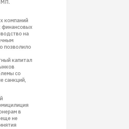
ВМП.
х компаний
х финансовых
зводство на
начным
то позволило
тный капитал
рынков
блемы со
е санкций,
ой
домицилиция
онерам в
 еще не
ринятия