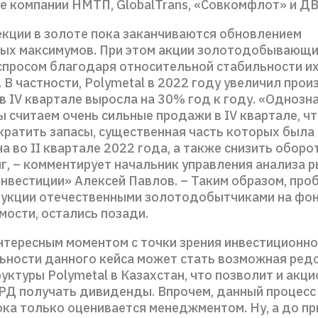
е компании НМТП, GlobalTrans, «Совкомфлот» и Д
екции в золоте пока заканчиваются обновлением
ых максимумов. При этом акции золотодобывающи
спросом благодаря относительной стабильности и
 В частности, Polymetal в 2022 году увеличил прои
в IV квартале выросла на 30% год к году. «Одноз
ы считаем очень сильные продажи в IV квартале, ч
ократить запасы, существенная часть которых была
 во II квартале 2022 года, а также снизить оборо
г, – комментирует начальник управления анализа 
нвестиции» Алексей Павлов. – Таким образом, про
укции отечественными золотодобытчиками на фон
мости, остались позади.
нтересным моментом с точки зрения инвестиционн
ьности данного кейса может стать возможная ре
уктуры Polymetal в Казахстан, что позволит и акци
РД получать дивиденды. Впрочем, данный процесс
ока только оценивается менеджментом. Ну, а до п