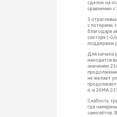
сделок на о
сравнению с 
3 отраслевых
с потерями.
благодаря а
секторе (-0,
поддержки д
Для начала 
находится в
значению 216
продолжение
не желает у
продолжаетс
п. и 20MA 21
Слабость тр
где намерен
самолётов. 