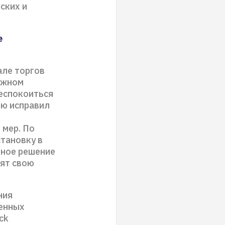
ских и
е
але торгов
ожном
беспокоиться
ию исправил
 мер. По
становку в
бное решение
вят свою
ния
венных
ck