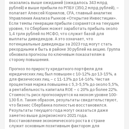
оказались выше ожиданий (ожидалось 343 млрд
рублей) и выше прибыли по РПБУ (350,2 млрд рублей), –
полагает Алексей Корнилов, CFA, главный аналитик
Управления Анализа Рынков «Открытие Инвестиции».
Если темпы генерации прибыли сохранятся на текущем
уровне, то Сбербанк может заработать прибыль около
1,4 трлн рублей по МСФО, что служит базой для
выплаты дивидендов. А это означает, что
потенциальные дивиденды за 2023 год могут стать
рекордными и быть в районе 30 рублей на акцию. Группа
обновила прогнозы по ключевым показателям в
сторону повышения.
Прогноз по приросту кредитного портфеля для
юридических лиц был повышен с 10-12% до 13-15%, а
для физических лиц – с 11-13% до 14-16%. Чистая
процентная маржа повышена с 5,3-5,5% до около 5,5%,
а рентабельность капитала ROE – c 20% до более 22%.
Стоимость риск прогнозируется на низком уровне 100-
130 б.п. Таким образом, результаты свидетельствуют,
что бизнес Сбербанка полностью восстановился.
Результаты текущего года могут оказаться даже
заметно выше докризисного 2021 года.
Восстановление экономического роста в стране
служит основным позитивным фактором для