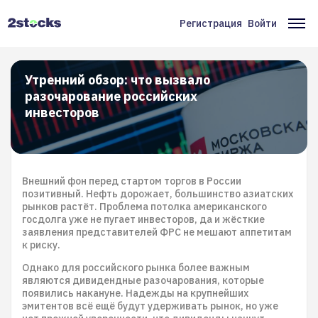
Перейти
к
Регистрация
Войти
Меню
Ос
основному
содержанию
учётной
на
записи
Утренний обзор: что вызвало
разочарование российских
пользователя
инвесторов
Внешний фон перед стартом торгов в России
позитивный. Нефть дорожает, большинство азиатских
рынков растёт. Проблема потолка американского
госдолга уже не пугает инвесторов, да и жёсткие
заявления представителей ФРС не мешают аппетитам
к риску.
Однако для российского рынка более важным
являются дивидендные разочарования, которые
появились накануне. Надежды на крупнейших
эмитентов всё ещё будут удерживать рынок, но уже