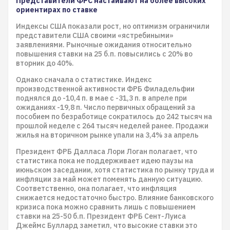
Представители ФРС настаивают на более высоких
ориентирах по ставке
Индексы США показали рост, но оптимизм ограничили
представители США своими «ястребиными»
заявлениями. Рыночные ожидания относительно
повышения ставки на 25 б.п. повысились с 20% во
вторник до 40%.
Однако сначала о статистике. Индекс
производственной активности ФРБ Филадельфии
поднялся до -10,4 п. в мае с -31,3 п. в апреле при
ожиданиях -19,8 п. Число первичных обращений за
пособием по безработице сократилось до 242 тысяч на
прошлой неделе с 264 тысяч неделей ранее. Продажи
жилья на вторичном рынке упали на 3,4% за апрель
Президент ФРБ Далласа Лори Логан полагает, что
статистика пока не поддерживает идею паузы на
июньском заседании, хотя статистика по рынку труда и
инфляции за май может поменять данную ситуацию.
Соответственно, она полагает, что инфляция
снижается недостаточно быстро. Влияние банковского
кризиса пока можно сравнить лишь с повышением
ставки на 25-50 б.п. Президент ФРБ Сент-Луиса
Джеймс Буллард заметил, что высокие ставки это