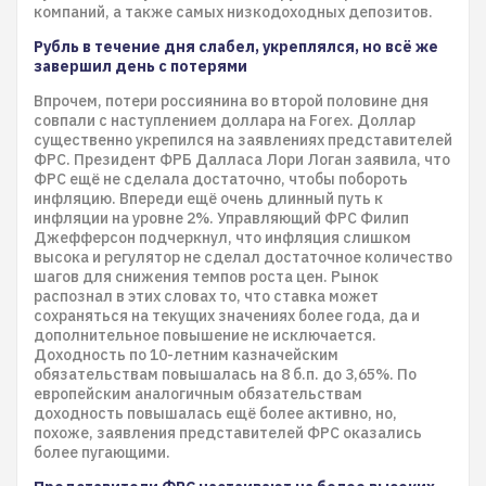
компаний, а также самых низкодоходных депозитов.
Рубль в течение дня слабел, укреплялся, но всё же
завершил день с потерями
Впрочем, потери россиянина во второй половине дня
совпали с наступлением доллара на Forex. Доллар
существенно укрепился на заявлениях представителей
ФРС. Президент ФРБ Далласа Лори Логан заявила, что
ФРС ещё не сделала достаточно, чтобы побороть
инфляцию. Впереди ещё очень длинный путь к
инфляции на уровне 2%. Управляющий ФРС Филип
Джефферсон подчеркнул, что инфляция слишком
высока и регулятор не сделал достаточное количество
шагов для снижения темпов роста цен. Рынок
распознал в этих словах то, что ставка может
сохраняться на текущих значениях более года, да и
дополнительное повышение не исключается.
Доходность по 10-летним казначейским
обязательствам повышалась на 8 б.п. до 3,65%. По
европейским аналогичным обязательствам
доходность повышалась ещё более активно, но,
похоже, заявления представителей ФРС оказались
более пугающими.