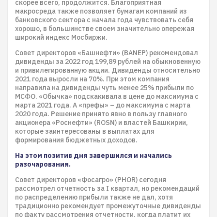
скорее всего, продолжится. Благоприятная
макросреда также позволяет бумагам компаний из
банковского сектора с начала года чувствовать себя
хорошо, в большинстве своем значительно опережая
широкий индекс Мосбиржи.
Совет директоров «Башнефти» (BANEP) рекомендовал
дивиденды за 2022 год 199,89 рублей на обыкновенную
и привилегированную акции. Дивиденды относительно
2021 года выросли на 70%. При этом компания
направила на дивиденды чуть менее 25% прибыли по
МСФО. «Обычка» подскакивала в цене до максимума с
марта 2021 года. А «префы» – до максимума с марта
2020 года. Решение принято явно в пользу главного
акционера «Роснефти» (ROSN) и властей Башкирии,
которые заинтересованы в выплатах для
формирования бюджетных доходов.
На этом позитив дня завершился и начались
разочарования.
Совет директоров «Фосагро» (PHOR) сегодня
рассмотрел отчетность за I квартал, но рекомендаций
по распределению прибыли также не дал, хотя
традиционно рекомендует промежуточные дивиденды
по факту рассмотрения отчетности, когда платит их