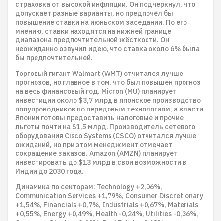
страховка от высокой инфляции. Он подчеркнул, что
допускает разные варианты, но предпочёл бы
повышение ставки на июньском заседании. По его
мнению, ставки находятся на нижней границе
диапазона предпочтительной жёсткости. Он
неожиданно озвучил идею, что ставка около 6% была
бы предпочтительней.
Торговый гигант Walmart (WMT) отчитался лучше
прогнозов, но главное в том, что был повышен прогноз
на весь финансовый год. Micron (MU) планирует
инвестиции около $3,7 млрд в японское производство
полупроводников по передовым технологиям, а власти
Японии готовы предоставить налоговые и прочие
льготы почти на $1,5 млрд. Производитель сетевого
оборудования Cisco Systems (CSCO) отчитался лучше
ожиданий, но при этом менеджмент отмечает
сокращение заказов. Amazon (AMZN) планирует
инвестировать до $13 млрд в свои возможности в
Индии до 2030 года.
Динамика по секторам: Technology +2,06%,
Communication Services +1,79%, Consumer Discretionary
+1,54%, Financials +0,7%, Industrials +0,67%, Materials
+0,55%, Energy +0,49%, Health -0,24%, Utilities -0,36%,