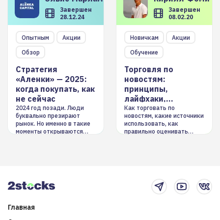
Завершен
Завершен
28.12.24
08.02.20
Опытным
Акции
Новичкам
Акции
Обзор
Обучение
Стратегия
Торговля по
«Аленки» — 2025:
новостям:
когда покупать, как
принципы,
не сейчас
лайфхаки,
инструменты
2024 год позади. Люди
Как торговать по
буквально презирают
новостям, какие источники
рынок. Но именно в такие
использовать, как
моменты открываются
правильно оценивать
долгосрочные
информацию. Также автор
возможности. Обсудим
покажет краткосрочные и
итоги года и стратегию на
среднесрочные
2025-й
торговые стратегии на
новостном потоке
Главная