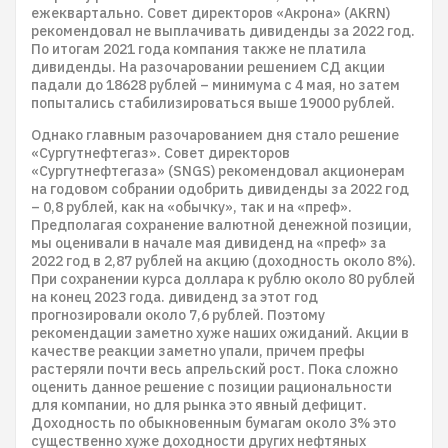
ежеквартально. Совет директоров «Акрона» (AKRN)
рекомендовал не выплачивать дивиденды за 2022 год.
По итогам 2021 года компания также не платила
дивиденды. На разочаровании решением СД акции
падали до 18628 рублей – минимума с 4 мая, но затем
попытались стабилизироваться выше 19000 рублей.
Однако главным разочарованием дня стало решение
«Сургутнефтегаз». Совет директоров
«Сургутнефтегаза» (SNGS) рекомендовал акционерам
на годовом собрании одобрить дивиденды за 2022 год
– 0,8 рублей, как на «обычку», так и на «преф».
Предполагая сохранение валютной денежной позиции,
мы оценивали в начале мая дивиденд на «преф» за
2022 год в 2,87 рублей на акцию (доходность около 8%).
При сохранении курса доллара к рублю около 80 рублей
на конец 2023 года. дивиденд за этот год
прогнозировали около 7,6 рублей. Поэтому
рекомендации заметно хуже наших ожиданий. Акции в
качестве реакции заметно упали, причем префы
растеряли почти весь апрельский рост. Пока сложно
оценить данное решение с позиции рациональности
для компании, но для рынка это явный дефицит.
Доходность по обыкновенным бумагам около 3% это
существенно хуже доходности других нефтяных