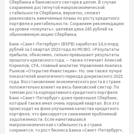
Сбербанка и банковского сектора в целом. В случае
сохранения достигнутой макроэкономической
стабильности Сбербанка, вероятно, сможет
реализовать намеченные планы по росту кредитного
портфеля и рентабельности. Сохраняем рекомендацию
на уровне «покупать», целевая цена 245 рублей за
обыкновенную акцию Сбербанка.
Банк «Санкт-Петербург» (BSPB) заработал 14,6 млрд
рублей за I квартал 2023 года по МСФО. «Результаты
прибыли, объяснимо, сильно превышают результаты
прошлого кризисного года, – также отмечает Алексей
Корнилов, CFA, главный аналитик Управления Анализа
Рынков «Открытие Инвестиции». Но, они также лучше
показателей аналогичного периода докризисного 2021
года. Восстановление экономического роста в стране
положительно влияет на весь банковский сектор. По
темпам роста корпоративного кредитного портфеля
Банк «Санкт-Петербург» доже превзошел Сбербанк,
который также имел очень хороший квартал. Все это
происходит на фоне улучшения качества кредитного
портфеля, что фиксируется снижением проблемной
задолженности. Если наметившаяся
макроэкономическая стабильность в стране
сохранится, то рост бизнеса Банка «Санкт-Петербург»,