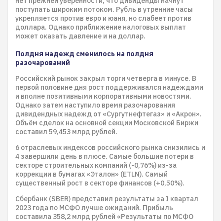
нет прежней уверенности, что дивиденды начнут
поступать широким потоком. Рубль в утренние часы
укрепляется против евро и юаня, но слабеет против
доллара. Однако приближение налоговых выплат
может оказать давление и на доллар.
Полдня надежд сменилось на полдня
разочарований
Российский рынок закрыл торги четверга в минусе. В
первой половине дня рост поддерживался надеждами
и вполне позитивными корпоративными новостями.
Однако затем наступило время разочарования
дивидендных надежд от «Сургутнефтегаз» и «Акрон».
Объём сделок на основной секции Московской Биржи
составил 59,453 млрд рублей.
6 отраслевых индексов российского рынка снизились и
4 завершили день в плюсе. Самые большие потери в
секторе строительных компаний (-0,76%) из-за
коррекции в бумагах «Эталон» (ETLN). Самый
существенный рост в секторе финансов (+0,50%).
Сбербанк (SBER) представил результаты за I квартал
2023 года по МСФО лучше ожиданий. Прибыль
составила 358,2 млрд рублей «Результаты по МСФО