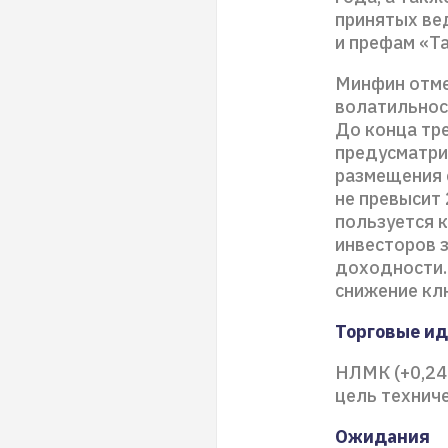
принятых ве
и префам «Та
Минфин отме
волатильност
До конца тр
предусматрив
размещения 
не превысит
пользуется к
инвесторов 
доходности.
снижение кл
Торговые и
НЛМК (+0,24
цель техниче
Ожидания