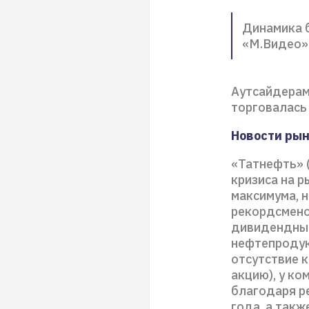
Динамика б
«М.Видео»
Аутсайдерам
торговалась 
Новости рын
«Татнефть» 
кризиса на 
максимума, 
рекордсмено
дивидендные
нефтепродук
отсутствие 
акцию), у к
благодаря р
года, а такж