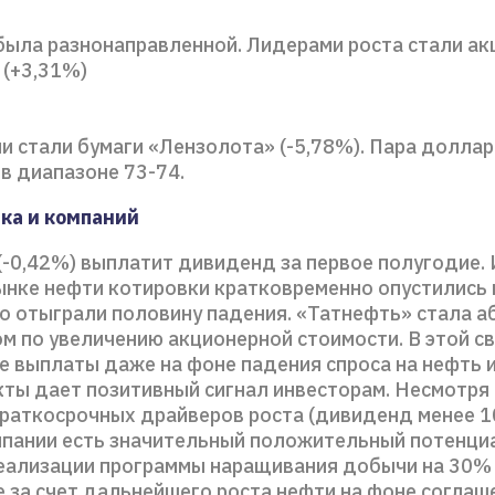
ыла разнонаправленной. Лидерами роста стали ак
 (+3,31%)
и стали бумаги «Лензолота» (-5,78%). Пара доллар
в диапазоне 73-74.
ка и компаний
(-0,42%) выплатит дивиденд за первое полугодие. 
рынке нефти котировки кратковременно опустились 
но отыграли половину падения. «Татнефть» стала 
м по увеличению акционерной стоимости. В этой св
 выплаты даже на фоне падения спроса на нефть 
ты дает позитивный сигнал инвесторам. Несмотря 
краткосрочных драйверов роста (дивиденд менее 1
омпании есть значительный положительный потенци
еализации программы наращивания добычи на 30%
е за счет дальнейшего роста нефти на фоне соглаш