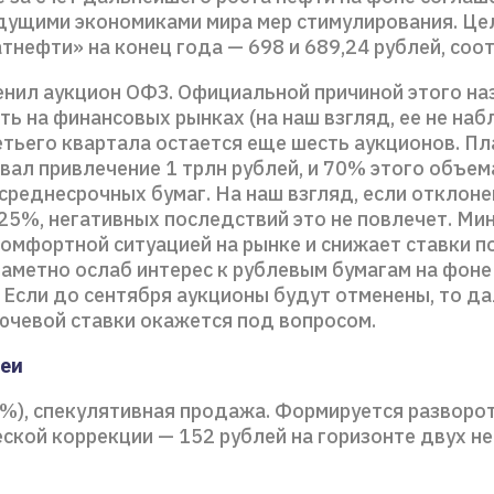
дущими экономиками мира мер стимулирования. Це
тнефти» на конец года — 698 и 689,24 рублей, соо
нил аукцион ОФЗ. Официальной причиной этого на
ь на финансовых рынках (на наш взгляд, ее не наб
етьего квартала остается еще шесть аукционов. Пл
ал привлечение 1 трлн рублей, и 70% этого объема
среднесрочных бумаг. На наш взгляд, если отклоне
 25%, негативных последствий это не повлечет. Ми
омфортной ситуацией на рынке и снижает ставки по
заметно ослаб интерес к рублевым бумагам на фоне
 Если до сентября аукционы будут отменены, то д
ючевой ставки окажется под вопросом.
деи
%), спекулятивная продажа. Формируется разворот
ской коррекции — 152 рублей на горизонте двух н