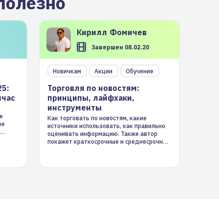
полезно
Кирилл
Фомичев
Завершен 08.02.20
Новичкам
Акции
Обучение
25:
Торговля по новостям:
йчас
принципы, лайфхаки,
инструменты
е
Как торговать по новостям, какие
ые
источники использовать, как правильно
оценивать информацию. Также автор
покажет краткосрочные и среднесрочные
торговые стратегии на новостном потоке