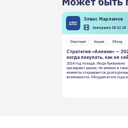
Может быть 
Элвис
Марламов
Завершен 28.12.24
Опытным
Акции
Обзор
Стратегия «Аленки» — 20
когда покупать, как не се
2024 год позади. Люди буквально
презирают рынок. Но именно в таки
моменты открываются долгосрочн
возможности. Обсудим итоги года и
стратегию на 2025-й