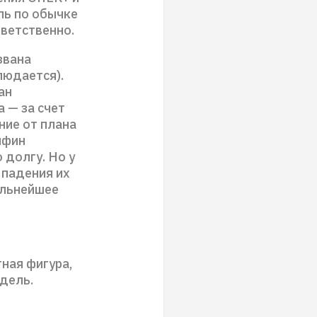
ль по обычке
тветственно.
звана
людается).
ан
 — за счет
ние от плана
нфин
 долгу. Но у
 падения их
альнейшее
ная фигура,
едель.