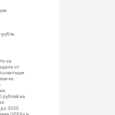
ции
-рубль
Из-за
вдвое от
абсолютным
язи ее
и
на
0 рублей на
ал
 до 2030
ения ОПЕК+ и