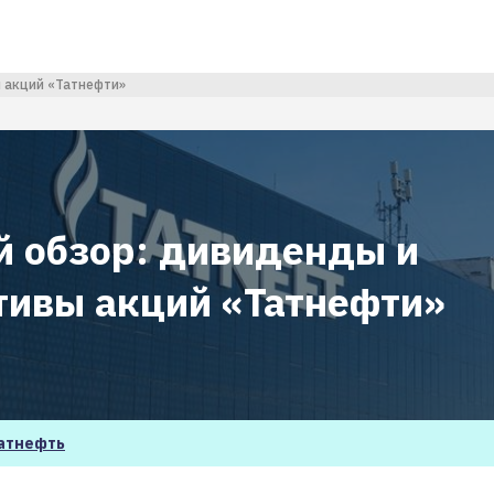
 акций «Татнефти»
й обзор: дивиденды и
тивы акций «Татнефти»
атнефть