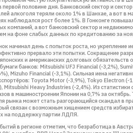
 первой половине дня. Банковский сектор и сектор
лей алкоголя теряли около 1% в Шанхае, а вот в м
ях наблюдался рост более 1%. В Гонконге повыша
ых компаний, а вот банковский сектор и недвижим
ем на фоне слабых данных по кредитованию за ноя
ок начинал день с попыток роста, но укрепление и
ффективно прервало эти попытки. Сокращение разр
японских и американских долговых обязательств 
умаги банков: Mitsubishi UFJ Financial (-3,2%), Sum
,6%), Mizuho Financial (-3,1%). Сильная иена негатив
кспортёров: Toyota Motor (-3,9%), Tokyo Electron (-
, Mitsubishi Heavy Industries (-2,4%). Из статистик
зов в машиностроении Японии на 0,7% за октябрь.
ля рынка может стать разгорающийся скандал в п
орый связан с возможным хищением средств избира
х на поддержку партии ЛДПЯ.
бытий в регионе отметим, что безработица в Австр