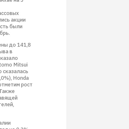
ассовых
лись акции
ость были
брь.
ены до 141,8
ыва в
оказало
itomo Mitsui
но сказалась
1,0%), Honda
и отметим рост
 Также
равящей
телей,
алии