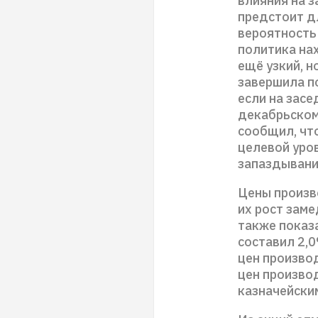
влияния на з
предстоит д
вероятность
политика на
ещё узкий, н
завершила по
если на засе
декабрьском
сообщил, что
целевой уров
запаздывани
Цены произв
их рост заме
также показа
составил 2,0
цен произво
цен произво
казначейски