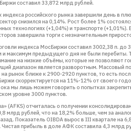
Биржи составил 33,872 млрд рублей.
х индекса российского рынка завершили день в плю
ектор снизился на 0,14%. Рост более 1% состоялс
ых технологиях (+1,04%) и транспорте (+1,01%). 
кторов завершила торги с незначительным прирост
говли индекса МосБиржи составил 3002,38 п. до 3
м и максимум предыдущего дня не были перебиты. 
имание на низкие объёмы, которые не позволяют го
кущий диапазон является разворотным. Массовый п
на рынок ближе к 2900-2920 пунктов, то есть после
иржи скорректируется на 11%-12% от своего год
Пока мы лишь можем говорить о попытках закрепит
ском уровне 3000 пунктов.
а» (AFKS) отчиталась о получении консолидирова
,8 млрд рублей, что на 18,2% больше, чем за анал
азад. Показатель OIBDA вырос в III квартале на 6,
 Чистая прибыль в доле АФК составила 4,3 млрд р