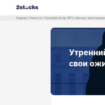
Перейти
к
основному
содержанию
Строка навигации
Главная
Новости
Утренний обзор: ФРС смягчает свои ожида
Утренни
свои ож