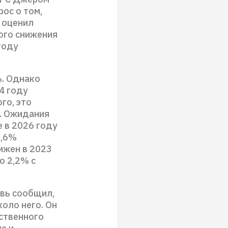
ос о том,
 оценил
ого снижения
году
%. Однако
4 году
го, это
%. Ожидания
е в 2026 году
2,6%
ижен в 2023
о 2,2% с
вь сообщил,
коло него. Он
ственного