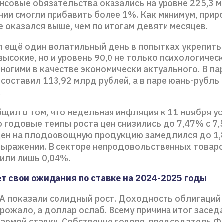
нсовые обязательства оказались на уровне 225,3 м
нии смогли прибавить более 1%. Как минимум, прир
ле оказался выше, чем по итогам девяти месяцев.
л ещё один волатильный день в попытках укрепить
ысокие, но и уровень 90,0 не только психологическ
ногими в качестве экономически актуального. В па
составил 113,92 млрд рублей, а в паре юань-рубль
.
бщил о том, что недельная инфляция к 11 ноября у
о годовые темпы роста цен снизились до 7,47% с 7
 цен на плодоовощную продукцию замедлился до 1
ыражении. В секторе непродовольственных товар
вили лишь 0,04%.
т свои ожидания по ставке на 2024-2025 годы
 показали солидный рост. Доходность облигаций 
рожало, а доллар ослаб. Всему причина итог засед
аемой ставки. Собственно говоря, председатель 