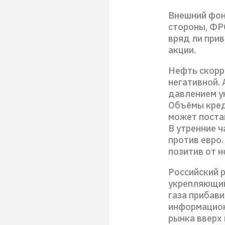
Внешний фон
стороны, ФРС
вряд ли прив
акции.
Нефть скорре
негативной. 
давлением у
Объёмы кред
может поста
В утренние ч
против евро
позитив от 
Российский р
укрепляющий
газа прибав
информацион
рынка вверх