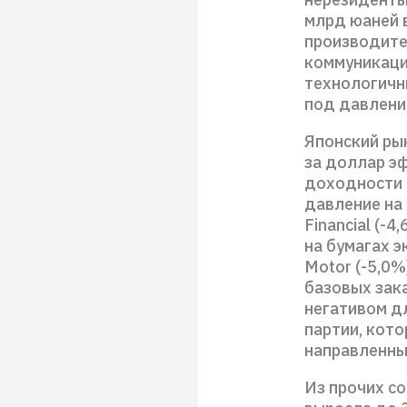
млрд юаней в
производите
коммуникаци
технологичн
под давлени
Японский рын
за доллар э
доходности 
давление на б
Financial (-4
на бумагах э
Motor (-5,0%)
базовых зака
негативом д
партии, кот
направленны
Из прочих со