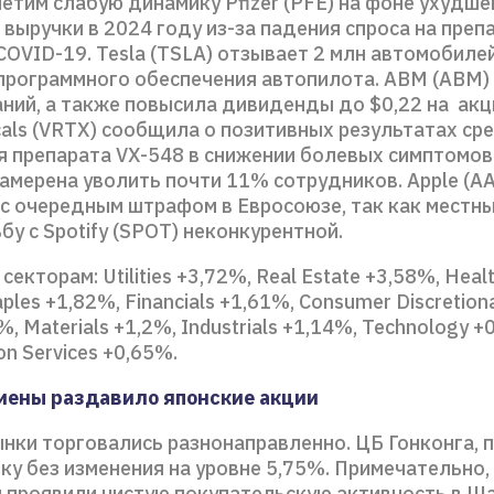
етим слабую динамику Pfizer (PFE) на фоне ухудше
выручки в 2024 году из-за падения спроса на преп
COVID-19. Tesla (TSLA) отзывает 2 млн автомобиле
программного обеспечения автопилота. ABM (ABM)
ний, а также повысила дивиденды до $0,22 на акци
als (VRTX) сообщила о позитивных результатах ср
я препарата VX-548 в снижении болевых симптомов
намерена уволить почти 11% сотрудников. Apple (A
 с очередным штрафом в Евросоюзе, так как местн
бу с Spotify (SPOT) неконкурентной.
секторам: Utilities +3,72%, Real Estate +3,58%, Heal
ples +1,82%, Financials +1,61%, Consumer Discretion
%, Materials +1,2%, Industrials +1,14%, Technology +
n Services +0,65%.
иены раздавило японские акции
нки торговались разнонаправленно. ЦБ Гонконга, 
ку без изменения на уровне 5,75%. Примечательно,
 проявили чистую покупательскую активность в Ша