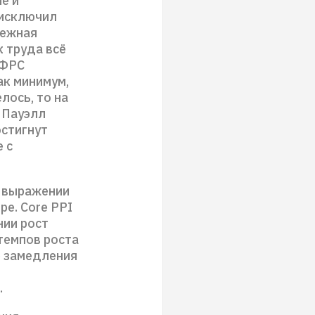
е и
 исключил
нежная
 труда всё
 ФРС
ак минимум,
лось, то на
 Пауэлл
остигнут
 с
м выражении
ре. Core PPI
нии рост
 темпов роста
е замедления
%.