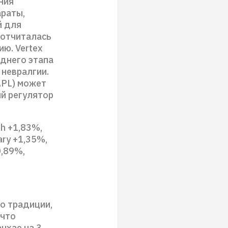
ния
араты,
й для
 отчиталась
ю. Vertex
еднего этапа
 невралгии.
APL) может
ый регулятор
th +1,83%,
ary +1,35%,
0,89%,
по традиции,
 что
нхае на 3