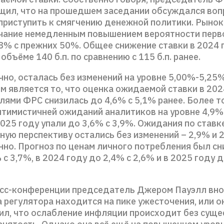
щил, что на прошедшем заседании обсуждался вопр
 приступить к смягчению денежной политики. Рынок
чание немедленным повышением вероятности перв
88% с прежних 50%. Общее снижение ставки в 2024 
объёме 140 б.п. по сравнению с 115 б.п. ранее.
чно, осталась без изменений на уровне 5,00%-5,25
м является то, что оценка ожидаемой ставки в 202
ями ФРС снизилась до 4,6% с 5,1% ранее. Более то
птимистичней ожиданий аналитиков на уровне 4,9
2025 году упали до 3,6% с 3,9%. Ожидания по ставк
ную перспективу остались без изменений – 2,9% и 
нно. Прогноз по ценам личного потребления был сн
 с 3,7%, в 2024 году до 2,4% с 2,6% и в 2025 году д
есс-конференции председатель Джером Пауэлл вно
 регулятора находится на пике ужесточения, или о
ил, что ослабление инфляции происходит без суще