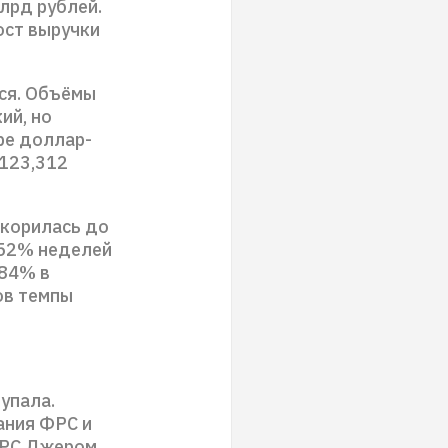
лрд рублей.
ост выручки
ся. Объёмы
ий, но
ре доллар-
 123,312
скорилась до
,52% неделей
,84% в
ов темпы
упала.
ания ФРС и
ФРС Джером