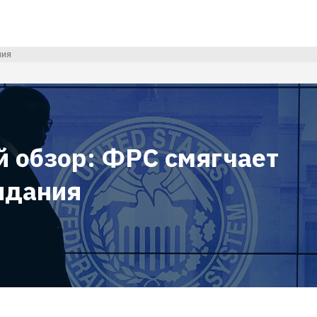
ния
й обзор: ФРС смягчает
идания