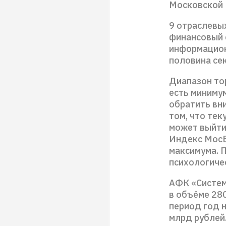
Московской 
9 отраслевы
финансовый с
информационн
половина се
Диапазон тор
есть миниму
обратить вн
том, что те
может выйти 
Индекс МосБ
максимума. 
психологиче
АФК «Систем
в объёме 280
период год н
млрд рублей.