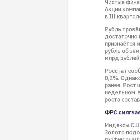
Чистые фина
Акции компа
в III кварта
Рубль провё
достаточно в
признаётся м
рубль объём 
млрд рублей
Росстат соо
0,2%. Однак
ранее. Рост
недельном в
роста соста
ФРС смягчае
Индексы США
Золото подо
график ожид