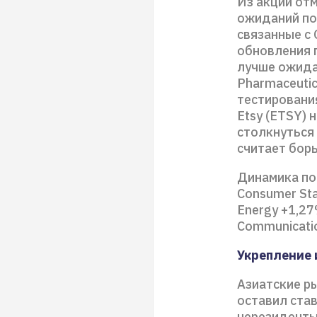
Из акций отм
ожиданий по 
связанные с 
обновления 
лучше ожида
Pharmaceutic
тестировани
Etsy (ETSY) 
столкнуться
считает борь
Динамика по 
Consumer Sta
Energy +1,27
Communicatio
Укрепление 
Азиатские ры
оставил став
нерезиденты