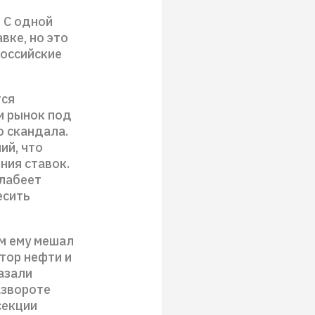
 С одной
вке, но это
российские
тся
и рынок под
 скандала.
ий, что
ния ставок.
слабеет
есить
ом ему мешал
тор нефти и
азали
азвороте
секции