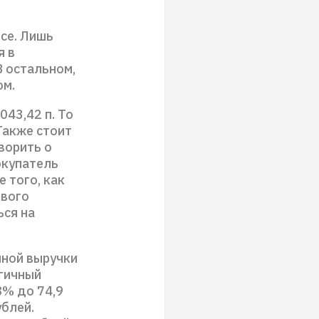
се. Лишь
я в
В остальном,
ом.
043,42 п. То
Также стоит
ворить о
окупатель
 того, как
ового
ься на
нной выручки
огичный
8% до 74,9
ублей.