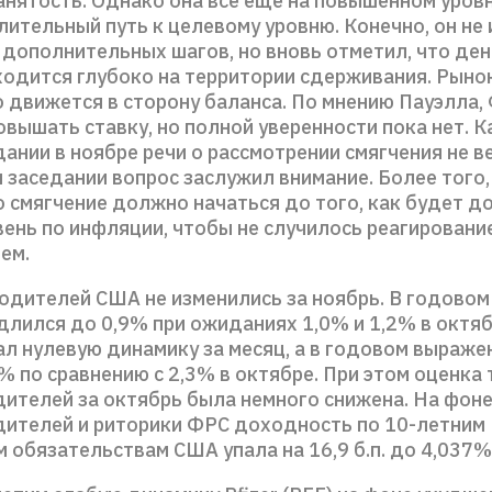
анятость. Однако она всё ещё на повышенном уровн
лительный путь к целевому уровню. Конечно, он не
 дополнительных шагов, но вновь отметил, что де
ходится глубоко на территории сдерживания. Рынок
о движется в сторону баланса. По мнению Пауэлла,
вышать ставку, но полной уверенности пока нет. К
дании в ноябре речи о рассмотрении смягчения не ве
 заседании вопрос заслужил внимание. Более того,
 смягчение должно начаться до того, как будет д
ень по инфляции, чтобы не случилось реагирование
ем.
одителей США не изменились за ноябрь. В годово
длился до 0,9% при ожиданиях 1,0% и 1,2% в октяб
л нулевую динамику за месяц, а в годовом выраже
% по сравнению с 2,3% в октябре. При этом оценка
дителей за октябрь была немного снижена. На фон
дителей и риторики ФРС доходность по 10-летним
м обязательствам США упала на 16,9 б.п. до 4,037