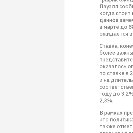
Пауэлл сооб
когда стоит
данное заме
в марте до 
ожидается в 
Ставка, коне
более важны
представител
оказалось о
по ставке в 
и на длитель
соответстве
году до 3,2%
2,3%.
В рамках пр
что политика
также отмет