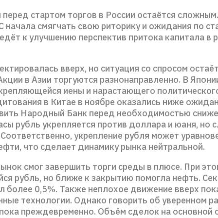
 перед стартом торгов в России остаётся сложным.
 начала смягчать свою риторику и ожидания по ста
едёт к улучшению перспектив притока капитала в 
ктировалась вверх, но ситуация со спросом остаё
Акции в Азии торгуются разнонаправленно. В Япони
крепляющейся иены и нарастающего политического
итования в Китае в ноябре оказались ниже ожидан
вить Народный Банк перед необходимостью сниже
асы рубль укрепляется против доллара и юаня, но 
. Соответственно, укрепление рубля может уравнов
нефти, что сделает динамику рынка нейтральной.
ынок смог завершить торги среды в плюсе. При эт
ся рубль, но ближе к закрытию помогла нефть. Сек
ил более 0,5%. Также неплохое движение вверх пок
ные технологии. Однако говорить об уверенном р
 пока преждевременно. Объём сделок на основной 