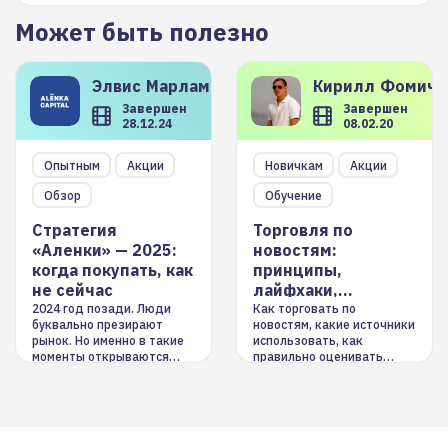
Может быть полезно
Элвис
Марламов
Кирилл
Фомиче
Завершен
Завершен
28.12.24
08.02.20
Опытным
Акции
Новичкам
Акции
Обзор
Обучение
Стратегия
Торговля по
«Аленки» — 2025:
новостям:
когда покупать, как
принципы,
не сейчас
лайфхаки,
инструменты
2024 год позади. Люди
Как торговать по
буквально презирают
новостям, какие источники
рынок. Но именно в такие
использовать, как
моменты открываются
правильно оценивать
долгосрочные
информацию. Также автор
возможности. Обсудим
покажет краткосрочные и
итоги года и стратегию на
среднесрочные
2025-й
торговые стратегии на
новостном потоке