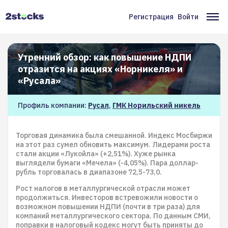
Перейти
к
Регистрация
Войти
Меню
Ос
основному
содержанию
учётной
на
записи
Утренний обзор: как повышение НДПИ
отразится на акциях «Норникеля» и
пользователя
«Русала»
Профиль компании:
Русал
,
ГМК Норильский никель
Торговая динамика была смешанной. Индекс Мосбиржи
на этот раз сумел обновить максимум. Лидерами роста
стали акции «Лукойла» (+2,51%). Хуже рынка
выглядели бумаги «Мечела» (-4,05%). Пара доллар-
рубль торговалась в диапазоне 72,5-73,0.
Рост налогов в металлургической отрасли может
продолжиться. Инвесторов встревожили новости о
возможном повышении НДПИ (почти в три раза) для
компаний металлургического сектора. По данным СМИ,
поправки в налоговый кодекс могут быть приняты до