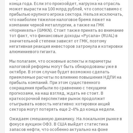
конца года. Если это произойдет, нагрузка на отрасль
может вырасти на 100 млрд рублей, что сопоставимо с
прибылью крупного игрока сектора. Нельзя исключать,
что наиболее тяжелое налоговое бремя ляжет на
компании черной металлургии, а также на ГМК
«Норникель» (GMKN). Стоит также принять во внимание
тот факт, что финансовые доходы «Русала» (RUAL) в
значительной степени зависят от ГМК, поэтому
негативная реакция инвесторов затронула и котировки
алюминиевого гиганта.
Мы полагаем, что основные аспекты и параметры
налоговой реформы могут быть обнародованы уже в
октябре. В этом случае будет возможно сделать
приемлемые расчеты по влиянию повышения НДПИ на
прибыль компаний. При этом существенного
сокращения прибыли по сравнению с текущими
прогнозами, на наш взгляд, ждать не стоит. В
краткосрочной перспективе рынок продолжит
отыгрывать новость негативно: котировки акций
сектора могут потерять еще 2-4% до конца недели.
Ожидаем смешанную динамику. На локальном рынке в
фокусе аукцион ОФЗ. В США выйдет статистика
запасов нефти, что особенно актуально на фоне