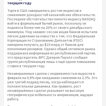
текущем году
Торги в США завершились ростом индексов и
снижением доходностей казначейских обязательств.
Последнее обстоятельство помогло индексу NASDAQ
войти в формальный бычий рынок, поскольку он
поднялся более чем на 20% от своего декабрьского
минимума. Под занавес сессии акции банков испытали
лёгкое давление на новостях о том, что Федеральная
Корпорация по Страхованию Депозитов (FDIC)
намерена получить до $23 млрд от банков для
пополнения резервов. Однако общий оптимизм рынка
поддержала информация из республиканской партии,
что председатель ФРС Джером Пауэлл сообщил
группе республиканцев лишь о ещё одном повышении
ставки в текущем году.
Незавершенные сделки с недвижимостью выросли в
феврале на 0,8% при ожиданиях снижения на 2,3%. Это
уже третий подряд месяц, когда наблюдается
положительная динамика. Как правило, рост
незавершённых сделок указывает на высокую
географическую мобильность американцев, ищущих
работу.