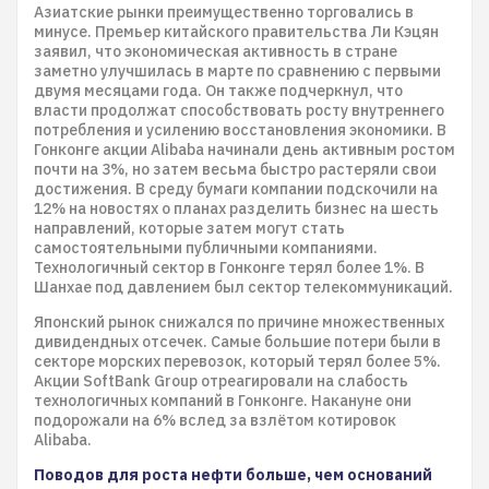
Азиатские рынки преимущественно торговались в
минусе. Премьер китайского правительства Ли Кэцян
заявил, что экономическая активность в стране
заметно улучшилась в марте по сравнению с первыми
двумя месяцами года. Он также подчеркнул, что
власти продолжат способствовать росту внутреннего
потребления и усилению восстановления экономики. В
Гонконге акции Alibaba начинали день активным ростом
почти на 3%, но затем весьма быстро растеряли свои
достижения. В среду бумаги компании подскочили на
12% на новостях о планах разделить бизнес на шесть
направлений, которые затем могут стать
самостоятельными публичными компаниями.
Технологичный сектор в Гонконге терял более 1%. В
Шанхае под давлением был сектор телекоммуникаций.
Японский рынок снижался по причине множественных
дивидендных отсечек. Самые большие потери были в
секторе морских перевозок, который терял более 5%.
Акции SoftBank Group отреагировали на слабость
технологичных компаний в Гонконге. Накануне они
подорожали на 6% вслед за взлётом котировок
Alibaba.
Поводов для роста нефти больше, чем оснований