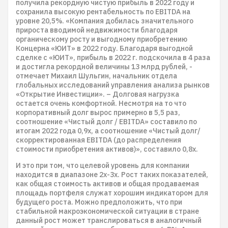
получила рекордную чистую прибыль в 2022 году и
сохранила высокую рентабельность по EBITDA на
уровне 20,5%. «Компания добилась значительного
прироста вводимой недвижимости благодаря
органическому росту и выгодному приобретению
Концерна «ЮИТ» в 2022 году. Благодаря выгодной
сделке с «ЮИТ», прибыль в 2022 г. подскочила в 4 раза
и достигла рекордной величины 13 млрд рублей, -
отмечает Михаил Шульгин, начальник отдела
глобальных исследований управления анализа рынков
«Открытие Инвестиции». – Долговая нагрузка
остается очень комфортной. Несмотря на то что
корпоративный долг вырос примерно в 5,5 раз,
соотношение «Чистый долг / EBITDA» составило по
итогам 2022 года 0,9х, а соотношение «Чистый долг/
скорректированная EBITDA (до распределения
стоимости приобретения активов)», составило 0,8х.
И это при том, что целевой уровень для компании
находится в диапазоне 2х-3х. Рост таких показателей,
как общая стоимость активов и общая продаваемая
площадь портфеля служат хорошим индикатором для
будущего роста. Можно предположить, что при
стабильной макроэкономической ситуации в стране
данный рост может транслироваться в аналогичный