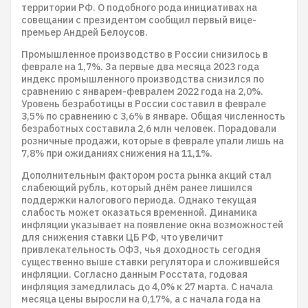
территории РФ. О подобного рода инициативах на
совещании с президентом сообщил первый вице-
премьер Андрей Белоусов.
Промышленное производство в России снизилось в
феврале на 1,7%. За первые два месяца 2023 года
индекс промышленного производства снизился по
сравнению с январем-февралем 2022 года на 2,0%.
Уровень безработицы в России составил в феврале
3,5% по сравнению с 3,6% в январе. Общая численность
безработных составила 2,6 млн человек. Порадовали
розничные продажи, которые в феврале упали лишь на
7,8% при ожиданиях снижения на 11,1%.
Дополнительным фактором роста рынка акций стал
слабеющий рубль, который днём ранее лишился
поддержки налогового периода. Однако текущая
слабость может оказаться временной. Динамика
инфляции указывает на появление окна возможностей
для снижения ставки ЦБ РФ, что увеличит
привлекательность ОФЗ, чья доходность сегодня
существенно выше ставки регулятора и сложившейся
инфляции. Согласно данным Росстата, годовая
инфляция замедлилась до 4,0% к 27 марта. С начала
месяца цены выросли на 0,17%, а с начала года на