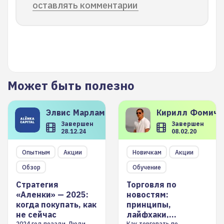
оставлять комментарии
Может быть полезно
Элвис
Марламов
Кирилл
Фомиче
Завершен
Завершен
28.12.24
08.02.20
Опытным
Акции
Новичкам
Акции
Обзор
Обучение
Стратегия
Торговля по
«Аленки» — 2025:
новостям:
когда покупать, как
принципы,
не сейчас
лайфхаки,
2024 год позади. Люди
Как торговать по