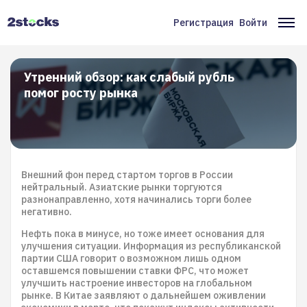
Перейти
к
Регистрация
Войти
Меню
Ос
основному
содержанию
учётной
на
записи
Утренний обзор: как слабый рубль
помог росту рынка
пользователя
Внешний фон перед стартом торгов в России
нейтральный. Азиатские рынки торгуются
разнонаправленно, хотя начинались торги более
негативно.
Нефть пока в минусе, но тоже имеет основания для
улучшения ситуации. Информация из республиканской
партии США говорит о возможном лишь одном
оставшемся повышении ставки ФРС, что может
улучшить настроение инвесторов на глобальном
рынке. В Китае заявляют о дальнейшем оживлении