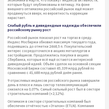
экономики в марте, что покажут индексы активности,
которые будут опубликованы в пятницу. На фоне
внешнего оптимизма российский рынок ещё может
продвинуться вверх, но вероятность коррекции
нарастает.
Слабый рубль и дивидендные надежды обеспечили
российскому рынку рост
Российский рынок показал рост на торгах в среду.
Индекс Мосбиржи обновил максимум текущего года,
поднявшись до отметки 2468,5 п. Покупательский
интерес сосредоточился в акциях металлургов и
застройщиков. Продолжились покупки в акциях
Сбербанка, которые всё ещё остаются интересной
дивидендной идеей. Объём сделок на основной секции
Московской Биржи составил 45,339 млрд рублей по
сравнению с 41,688 млрд рублей днём ранее.
9 отраслевых индексов российского рынка завершили
день в плюсе и лишь сектор телекоммуникаций
снизился на 0,07%. Самый сильный рост был в секторе
строительных компаний (+2,12%).
Оптимизм в секторе строительных компаний был
обеспечен отчётностью «Эталон» (ETLN). Компания