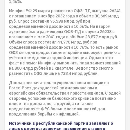
1,46%.
Минфин РФ 29 марта разместил ОФЗ-ПД выпуска 26241
с погашением в ноябре 2032 года в объёме 30,669 млрд
руб. Спрос составил 75,598 млрд руб при
средневзвешенной доходности 10,56%. На втором
аукционе были размещены ОФЗ-ПД выпуска 26238 с
погашением в мае 2041 года в объёме 28,877 млрд руб.
Объём спроса составил 44,778 млрд руб при
средневзвешенной доходности 10,76%. То есть рынок
ОФЗ сегодня предоставляет крайне высокую премию с
учётом замедления годовой инфляции. Однако этот
факт не помог Минфину выполнить план заимствований
на 800 млрд рублей в I квартале. Ведомство смогло
разместить ОФЗ лишь на 738,4 млрд рублей.
Доллар незначительно укреплял свои позиции на
Forex. Рост доходностей по американским и
европейским обязательствам приостановился. С одной
стороны, успокоение банковского кризиса позитивно
влияет на доллар, но, с другой, это также
предоставляет ФРС больше возможностей для
продолжения борьбы с инфляцией.
Источники в республиканской партии заявляют о
лишь одном оставшемся повышении ставки в