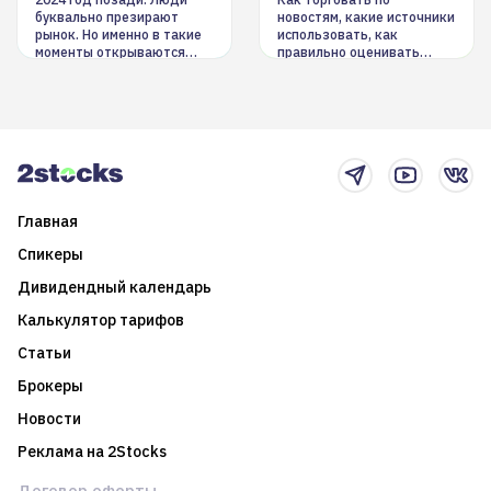
инструменты
буквально презирают
новостям, какие источники
рынок. Но именно в такие
использовать, как
моменты открываются
правильно оценивать
долгосрочные
информацию. Также автор
возможности. Обсудим
покажет краткосрочные и
итоги года и стратегию на
среднесрочные
2025-й
торговые стратегии на
новостном потоке
Главная
Спикеры
Дивидендный календарь
Калькулятор тарифов
Статьи
Брокеры
Новости
Реклама на 2Stocks
Договор оферты