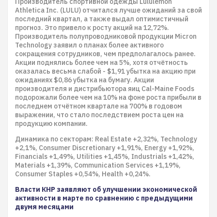
Производитель спортивной одежды Lululemon
Athletica Inc. (LULU) отчитался лучше ожиданий за свой
последний квартал, а также выдал оптимистичный
прогноз. Это привело к росту акций на 12,72%.
Производитель полупроводниковой продукции Micron
Technology заявил о планах более активного
сокращения сотрудников, чем предполагалось ранее.
Акции поднялись более чем на 5%, хотя отчётность
оказалась весьма слабой - $1,91 убытка на акцию при
ожиданиях $0,86 убытка на бумагу. Акции
производителя и дистрибьютора яиц Cal-Maine Foods
подорожали более чем на 10% на фоне роста прибыли в
последнем отчётном квартале на 700% в годовом
выражении, что стало последствием роста цен на
продукцию компании.
Динамика по секторам: Real Estate +2,32%, Technology
+2,1%, Consumer Discretionary +1,91%, Energy +1,92%,
Financials +1,49%, Utilities +1,45%, Industrials +1,42%,
Materials +1,39%, Communication Services +1,19%,
Consumer Staples +0,54%, Health +0,24%.
Власти КНР заявляют об улучшении экономической
активности в марте по сравнению с предыдущими
двумя месяцами