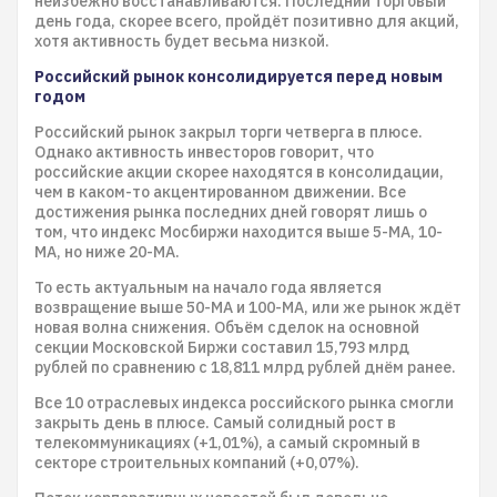
неизбежно восстанавливаются. Последний торговый
день года, скорее всего, пройдёт позитивно для акций,
хотя активность будет весьма низкой.
Российский рынок консолидируется перед новым
годом
Российский рынок закрыл торги четверга в плюсе.
Однако активность инвесторов говорит, что
российские акции скорее находятся в консолидации,
чем в каком-то акцентированном движении. Все
достижения рынка последних дней говорят лишь о
том, что индекс Мосбиржи находится выше 5-MA, 10-
MA, но ниже 20-MA.
То есть актуальным на начало года является
возвращение выше 50-MA и 100-MA, или же рынок ждёт
новая волна снижения. Объём сделок на основной
секции Московской Биржи составил 15,793 млрд
рублей по сравнению с 18,811 млрд рублей днём ранее.
Все 10 отраслевых индекса российского рынка смогли
закрыть день в плюсе. Самый солидный рост в
телекоммуникациях (+1,01%), а самый скромный в
секторе строительных компаний (+0,07%).