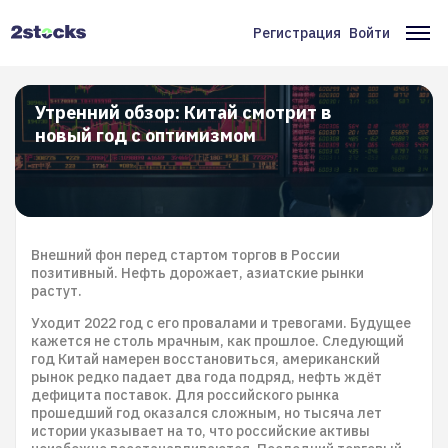
Перейти
к
Регистрация
Войти
Меню
Ос
основному
содержанию
учётной
на
записи
Утренний обзор: Китай смотрит в
новый год с оптимизмом
пользователя
Внешний фон перед стартом торгов в России
позитивный. Нефть дорожает, азиатские рынки
растут.
Уходит 2022 год с его провалами и тревогами. Будущее
кажется не столь мрачным, как прошлое. Следующий
год Китай намерен восстановиться, американский
рынок редко падает два года подряд, нефть ждёт
дефицита поставок. Для российского рынка
прошедший год оказался сложным, но тысяча лет
истории указывает на то, что российские активы