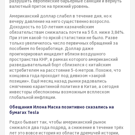
разрушить европейские барьерные санкции и вернуть
валютный приток на прежний уровень.
Американский доллар слабел в течение дня, но к
вечеру давление на него существенно возросло.
Доходность по 10-летним казначейским
обязательствам снижалась почти на 5 б.п. ниже 3,84%.
При этом какой-то яркой статистики не было. Разве
только увеличилось число первичных обращений за
пособием по безработице. Доллар даже
проигнорировал инцидент вблизи воздушного
пространства КНР, в рамках которого американский
разведывательный борт сблизился с китайским
истребителем на расстояние 5-6 метров. Похоже, что
концовка года проходит под девизом «закрой
позиции». Ещё месяц назад рынки радовались
смягчению карантинной политике в Китае, а сегодня
инвесторы обеспокоены возможным всплеском
глобальной инфляции.
Обещания Илона Маска позитивно сказались на
бумагах Tesla
Редко бывает так, чтобы американский рынок
снижался два года подряд, а снижение в течение трёх
лет это вовсе история из области дремучей истории,