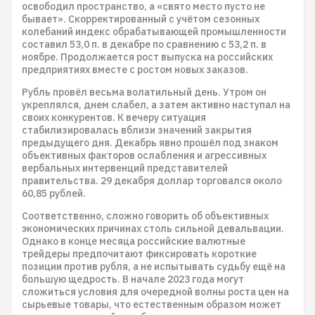
освободил пространство, а «свято место пусто не
бывает». Скорректированный с учётом сезонных
колебаний индекс обрабатывающей промышленности
составил 53,0 п. в декабре по сравнению с 53,2 п. в
ноябре. Продолжается рост выпуска на российских
предприятиях вместе с ростом новых заказов.
Рубль провёл весьма волатильный день. Утром он
укреплялся, днем слабел, а затем активно наступал на
своих конкурентов. К вечеру ситуация
стабилизировалась вблизи значений закрытия
предыдущего дня. Декабрь явно прошёл под знаком
объективных факторов ослабления и агрессивных
вербальных интервенций представителей
правительства. 29 декабря доллар торговался около
60,85 рублей.
Соответственно, сложно говорить об объективных
экономических причинах столь сильной девальвации.
Однако в конце месяца российские валютные
трейдеры предпочитают фиксировать короткие
позиции против рубля, а не испытывать судьбу ещё на
большую щедрость. В начале 2023 года могут
сложиться условия для очередной волны роста цен на
сырьевые товары, что естественным образом может