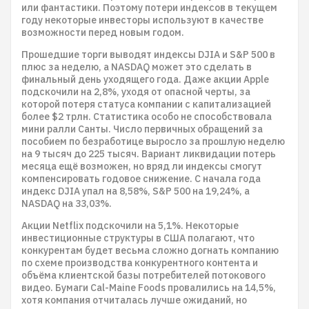
или фантастики. Поэтому потери индексов в текущем
году некоторые инвесторы используют в качестве
возможности перед новым годом.
Прошедшие торги выводят индексы DJIA и S&P 500 в
плюс за неделю, а NASDAQ может это сделать в
финальный день уходящего года. Даже акции Apple
подскочили на 2,8%, уходя от опасной черты, за
которой потеря статуса компании с капитализацией
более $2 трлн. Статистика особо не способствовала
мини ралли Санты. Число первичных обращений за
пособием по безработице выросло за прошлую неделю
на 9 тысяч до 225 тысяч. Вариант ликвидации потерь
месяца ещё возможен, но вряд ли индексы смогут
компенсировать годовое снижение. С начала года
индекс DJIA упал на 8,58%, S&P 500 на 19,24%, а
NASDAQ на 33,03%.
Акции Netflix подскочили на 5,1%. Некоторые
инвестиционные структуры в США полагают, что
конкурентам будет весьма сложно догнать компанию
по схеме производства конкурентного контента и
объёма клиентской базы потребителей потокового
видео. Бумаги Cal-Maine Foods провалились на 14,5%,
хотя компания отчиталась лучше ожиданий, но