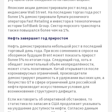
Японские акции демонстрировали рост вслед за
индексами Wall Street. На последних торгах года рост
более 1% демонстрировали бумаги розничного
оператора Fast Retailing и инвестора в технологичные
истории SoftBank Group. Сектор морского транспорта
также повышался более чем на 1%.
Нефть завершает год приростом
Нефть демонстрировала небольшой рост в последний
торговый день года. При всех сомнениях в спросе на
обозримое будущее Brent может показать прирост
более 5% по итогам года. Следующий год, хоть и
обещает значительный объём неопределённости,
может стать позитивным. Китай открывается после
коронавирусных ограничений, производители
демонстрируют решимость в удержании высоких цен, а
безумство G7 в сфере ограничений для российской
нефти производит искусственные условия для
возникновения структурного дефицита.
Если же говорить об оперативной обстановке, то
статистика по запасам в США продолжает указывать
на ухудшение доступности нефти. Согласно данным