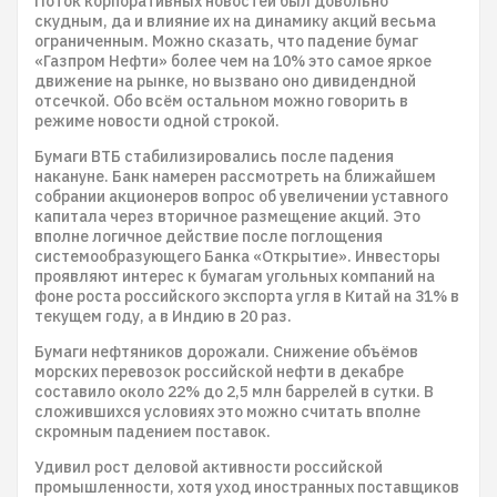
Поток корпоративных новостей был довольно
скудным, да и влияние их на динамику акций весьма
ограниченным. Можно сказать, что падение бумаг
«Газпром Нефти» более чем на 10% это самое яркое
движение на рынке, но вызвано оно дивидендной
отсечкой. Обо всём остальном можно говорить в
режиме новости одной строкой.
Бумаги ВТБ стабилизировались после падения
накануне. Банк намерен рассмотреть на ближайшем
собрании акционеров вопрос об увеличении уставного
капитала через вторичное размещение акций. Это
вполне логичное действие после поглощения
системообразующего Банка «Открытие». Инвесторы
проявляют интерес к бумагам угольных компаний на
фоне роста российского экспорта угля в Китай на 31% в
текущем году, а в Индию в 20 раз.
Бумаги нефтяников дорожали. Снижение объёмов
морских перевозок российской нефти в декабре
составило около 22% до 2,5 млн баррелей в сутки. В
сложившихся условиях это можно считать вполне
скромным падением поставок.
Удивил рост деловой активности российской
промышленности, хотя уход иностранных поставщиков