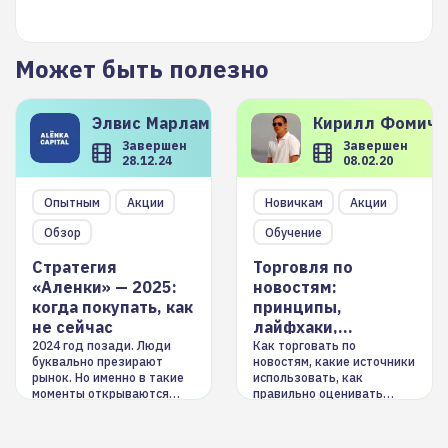
Может быть полезно
Элвис
Марламов
Кирилл
Фомиче
Завершен
Завершен
28.12.24
08.02.20
Опытным
Акции
Новичкам
Акции
Обзор
Обучение
Стратегия
Торговля по
«Аленки» — 2025:
новостям:
когда покупать, как
принципы,
не сейчас
лайфхаки,
инструменты
2024 год позади. Люди
Как торговать по
буквально презирают
новостям, какие источники
рынок. Но именно в такие
использовать, как
моменты открываются
правильно оценивать
долгосрочные
информацию. Также автор
возможности. Обсудим
покажет краткосрочные и
итоги года и стратегию на
среднесрочные