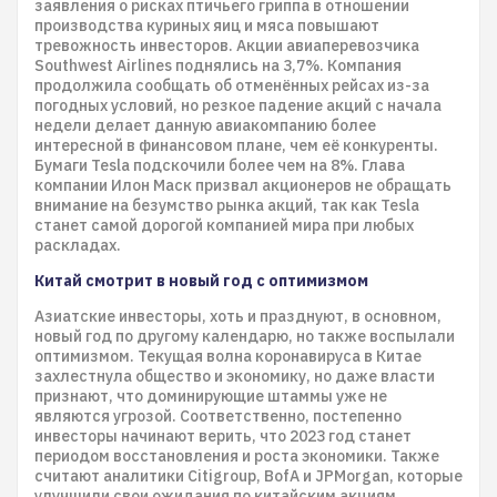
заявления о рисках птичьего гриппа в отношении
производства куриных яиц и мяса повышают
тревожность инвесторов. Акции авиаперевозчика
Southwest Airlines поднялись на 3,7%. Компания
продолжила сообщать об отменённых рейсах из-за
погодных условий, но резкое падение акций с начала
недели делает данную авиакомпанию более
интересной в финансовом плане, чем её конкуренты.
Бумаги Tesla подскочили более чем на 8%. Глава
компании Илон Маск призвал акционеров не обращать
внимание на безумство рынка акций, так как Tesla
станет самой дорогой компанией мира при любых
раскладах.
Китай смотрит в новый год с оптимизмом
Азиатские инвесторы, хоть и празднуют, в основном,
новый год по другому календарю, но также воспылали
оптимизмом. Текущая волна коронавируса в Китае
захлестнула общество и экономику, но даже власти
признают, что доминирующие штаммы уже не
являются угрозой. Соответственно, постепенно
инвесторы начинают верить, что 2023 год станет
периодом восстановления и роста экономики. Также
считают аналитики Citigroup, BofA и JPMorgan, которые
улучшили свои ожидания по китайским акциям.