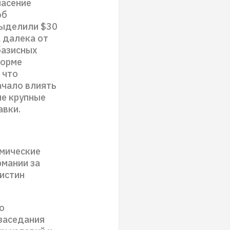
пасение
об
выделили $30
а далека от
базисных
норме
 что
ачало влиять
ые крупные
авки.
омические
рмании за
истин
о
заседания