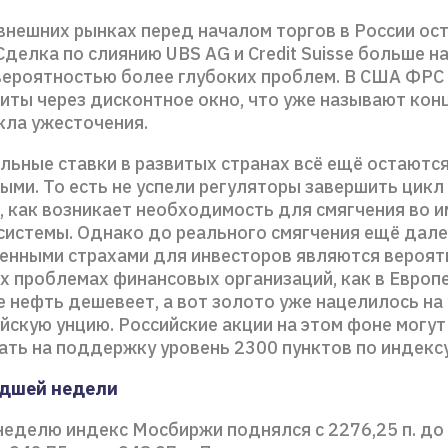
внешних рынках перед началом торгов в России ос
Сделка по слиянию UBS AG и Credit Suisse больше н
вероятностью более глубоких проблем. В США ФРС
иты через дисконтное окно, что уже называют кон
кла ужесточения.
льные ставки в развитых странах всё ещё остаютс
ыми. То есть не успели регуляторы завершить цикл
, как возникает необходимость для смягчения во и
системы. Однако до реального смягчения ещё дале
енными страхами для инвесторов являются вероят
 проблемах финансовых организаций, как в Европе
 нефть дешевеет, а вот золото уже нацелилось на
йскую унцию. Российские акции на этом фоне могут
ать на поддержку уровень 2300 пунктов по индекс
едшей недели
еделю индекс Мосбиржи поднялся с 2276,25 п. до 2