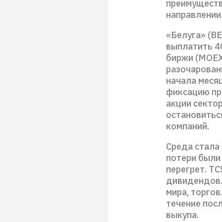
преимуществ
направлении
«Белуга» (B
выплатить 4
биржи (MOEX
разочаровани
начала меся
фиксацию пр
акции секто
остановиться
компаний.
Среда стала
потери были
перегрет. TC
дивидендов.
мира, торго
течение пос
выкупа.