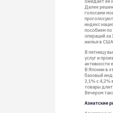
ожидает её 
Далее решени
голосами мон
проголосуют
индекс наци
пособием по 
операций за 
жилья в США
В пятницу в
услуг и про
активности е
В Японии в 
базовый инд
3,1% с 4,2% 
товары длит
Вечером так
Азиатские р