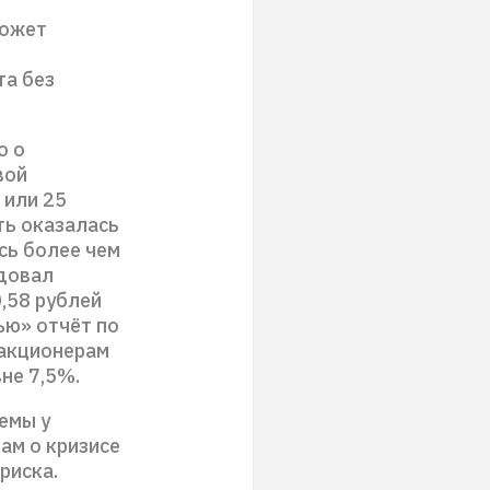
может
та без
о о
вой
 или 25
ть оказалась
сь более чем
адовал
,58 рублей
ью» отчёт по
акционерам
вне 7,5%.
емы у
рам о кризисе
риска.