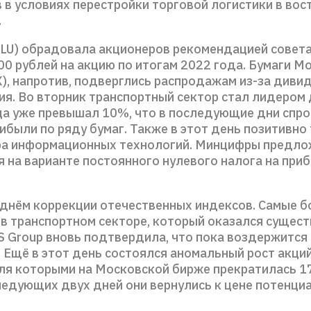
 в условиях перестройки торговой логистики в вос
.
ELU) обрадовала акционеров рекомендацией совет
00 рублей на акцию по итогам 2022 года. Бумаги М
), напротив, подверглись распродажам из-за диви
я. Во вторник транспортный сектор стал лидером д
ца уже превышал 10%, что в последующие дни спр
ибыли по ряду бумаг. Также в этот день позитивно
ра информационных технологий. Минцифры предл
 на варианте постоянного нулевого налога на приб
 днём коррекции отечественных индексов. Самые 
 в транспортном секторе, который оказался сущес
S Group вновь подтвердила, что пока воздержится
 Ещё в этот день состоялся аномальный рост акци
вля которыми на Московской бирже прекратилась 17
ледующих двух дней они вернулись к цене потенци