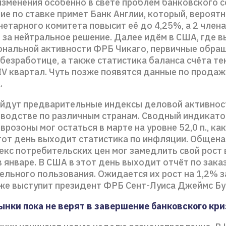
изменения особенно в свете проблем банковского с
е по ставке примет Банк Англии, который, вероятн
етарного комитета повысит её до 4,25%, а 2 члена
 за нейтральное решение. Далее идём в США, где 
ональной активности ФРБ Чикаго, первичные обра
безработице, а также статистика баланса счёта т
IV квартал. Чуть позже появятся данные по прода
.
ыйдут предварительные индексы деловой активнос
изводстве по различным странам. Сводный индикат
врозоны мог остаться в марте на уровне 52,0 п., как
этот день выходит статистика по инфляции. Общен
екс потребительских цен мог замедлить свой рост 
в январе. В США в этот день выходит отчёт по зака
ельного пользования. Ожидается их рост на 1,2% з
же выступит президент ФРБ Сент-Луиса Джеймс Бу
ынки пока не верят в завершение банковского кр