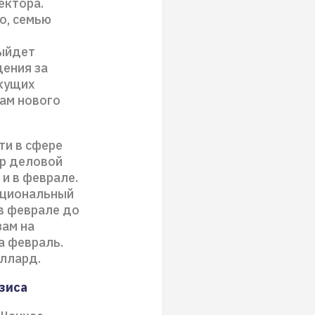
ектора.
о, семью
выйдет
щения за
екущих
жам нового
ти в сфере
ор деловой
 и в феврале.
ациональный
в феврале до
зам на
а февраль.
ллард.
изиса