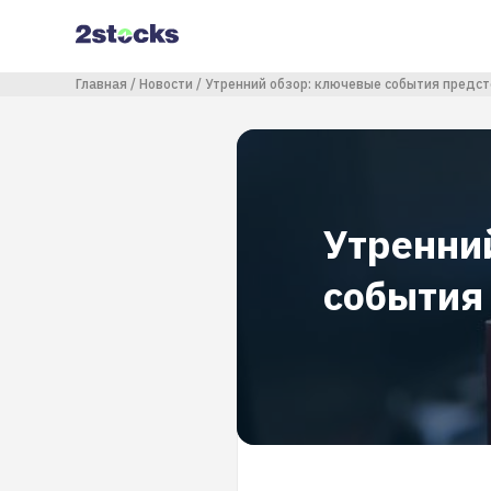
Перейти
к
основному
содержанию
Строка навигации
Главная
Новости
Утренний обзор: ключевые события предс
Утренни
события