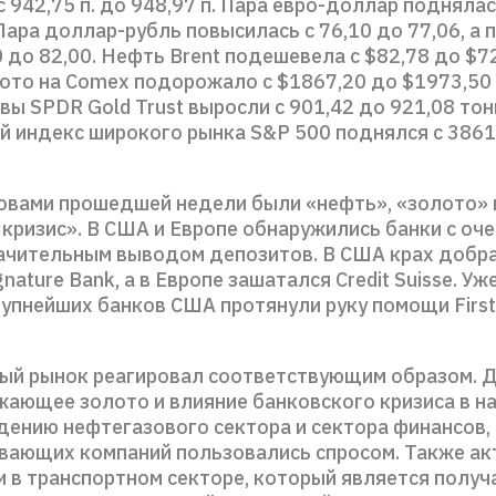
 942,75 п. до 948,97 п. Пара евро-доллар поднялас
Пара доллар-рубль повысилась с 76,10 до 77,06, а 
0 до 82,00. Нефть Brent подешевела с $82,78 до $72
лото на Comex подорожало с $1867,20 до $1973,50
вы SPDR Gold Trust выросли с 901,42 до 921,08 тон
й индекс широкого рынка S&P 500 поднялся с 3861,
овами прошедшей недели были «нефть», «золото» 
 кризис». В США и Европе обнаружились банки с оч
начительным выводом депозитов. В США крах добр
ignature Bank, а в Европе зашатался Credit Suisse. Уж
упнейших банков США протянули руку помощи First 
ый рынок реагировал соответствующим образом.
жающее золото и влияние банковского кризиса в н
дению нефтегазового сектора и сектора финансов, 
ающих компаний пользовались спросом. Также ак
и в транспортном секторе, который является полу