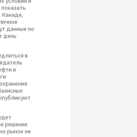
х условий и
 показать
 Канаде,
бличное
ут данные по
т день
едлиться в
седатель
ефти и
ги
сохранения
 базисных
 опубликуют
будет
пе решение
но рынок не