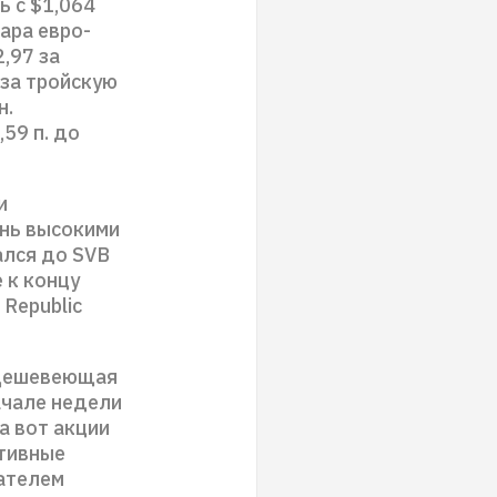
ь с $1,064
пара евро-
,97 за
 за тройскую
н.
59 п. до
и
ень высокими
ался до SVB
е к концу
Republic
 Дешевеющая
ачале недели
а вот акции
тивные
чателем