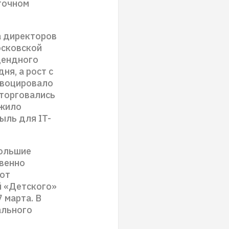
точном
а директоров
осковской
дендного
ня, а рост с
овоцировало
 торговались
ожило
ыль для IT-
большие
твенно
 от
й «Детского»
 марта. В
ального