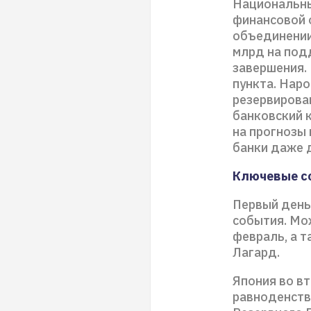
Национальны
финансовой 
объединении 
млрд на подд
завершения.
пункта. Наро
резервирова
банковский 
на прогнозы
банки даже 
Ключевые с
Первый день
события. Мо
февраль, а 
Лагард.
Япония во в
равноденств