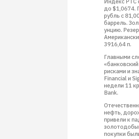
Индекс РТС с
до $1,0674. 
рубль с 81,0
баррель. Зо
унцию. Резер
Американски
3916,64 п.
Главными сл
«банковский
рисками и з
Financial и S
недели 11 кр
Bank.
Отечественн
нефть, доро
привели к па
золотодобыв
покупки был