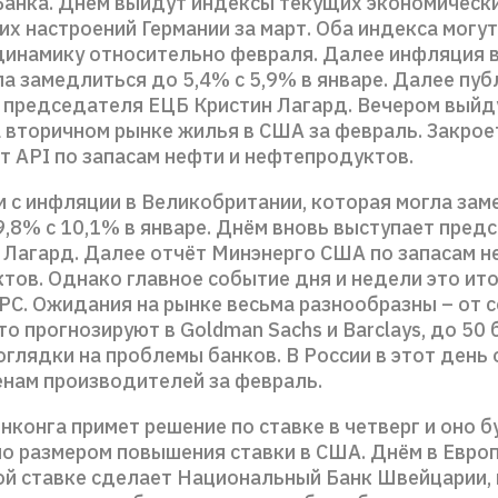
Банка. Днём выйдут индексы текущих экономически
х настроений Германии за март. Оба индекса могут
динамику относительно февраля. Далее инфляция в
а замедлиться до 5,4% с 5,9% в январе. Далее пу
 председателя ЕЦБ Кристин Лагард. Вечером выйд
 вторичном рынке жилья в США за февраль. Закрое
т API по запасам нефти и нефтепродуктов.
м с инфляции в Великобритании, которая могла зам
9,8% с 10,1% в январе. Днём вновь выступает пред
 Лагард. Далее отчёт Минэнерго США по запасам н
тов. Однако главное событие дня и недели это ито
РС. Ожидания на рынке весьма разнообразны – от 
это прогнозируют в Goldman Sachs и Barclays, до 50
оглядки на проблемы банков. В России в этот день
енам производителей за февраль.
нконга примет решение по ставке в четверг и оно 
о размером повышения ставки в США. Днём в Евро
ой ставке сделает Национальный Банк Швейцарии, 