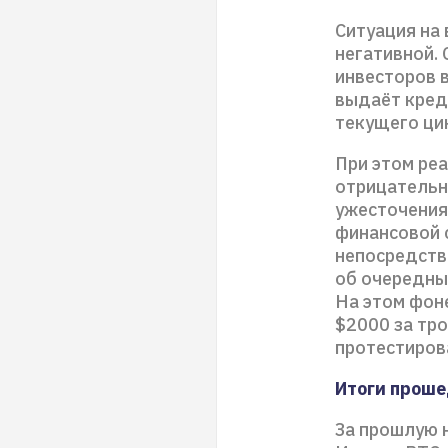
Ситуация на 
негативной. 
инвесторов 
выдаёт кред
текущего ци
При этом реа
отрицательн
ужесточения
финансовой 
непосредств
об очередных
На этом фоне
$2000 за тро
протестиров
Итоги прош
За прошлую н