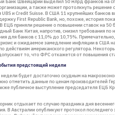
й Банк Швейцарии выделил 50 млрд франков на с
организации, а также может протолкнуть решение 
UBS и Credit Suisse. В США 11 крупнейших банков 
ержку First Republic Bank, но, похоже, история пок
 В ЕЦБ приняли решение о повышении ставок на 50 
дный Банк Китая, напротив, снизил требования по 
ния для банков с 11,0% до 10,75%. Примечательно,
кризис и ожидаемое замедление инфляции в США н
 по действиям американского регулятора. Некотор
допускают то, что ФРС откажется от повышения ст
обытия предстоящей недели
 недели будет достаточно скудным на макроэкон
жно отметить данные по ценам производителей Ге
также публичное выступление председателя ЕЦБ Кр
торник отдыхает по случаю праздника дня весеннег
ия. В Австралии опубликуют протокол последнего 