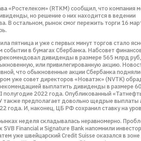
лава «Ростелеком» (RTKM) сообщил, что компания 
ивиденды, но решение о них находится в ведении
а. В остальном, рынок смог пережить торги 16 мар
рь.
ила пятница и уже с первых минут торгов стало ясн
 событии в бумагах Сбербанка. Набсовет финансо
 рекомендовал дивиденды в размере 565 млрд руб,
быкновенную, или привилегированную акцию. Новос
ивной, что обыкновенные акции Сбербанка подняли
ером уже совет директоров «Новатэк» (NVTK) обр
рекомендацией выплатить дивиденды в размере 60
 II полугодие 2022 года. Опубликованный «Татнефт
 также предполагает довольно щедрые выплаты 
22 года. И, наконец, ЦБ РФ сохранил ставку на уро
рынках неделя складывалась неравномерно. Пробл
 SVB Financial и Signature Bank напомнили инвесто
атем уже швейцарский Credit Suisse оказался в зоне 