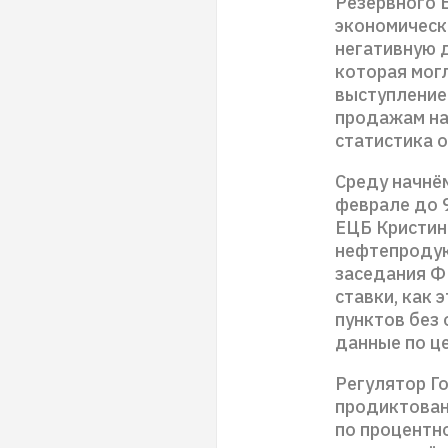
Резервного 
экономически
негативную 
которая могл
выступление
продажам на
статистика о
Среду начнё
феврале до 
ЕЦБ Кристин
нефтепродук
заседания Ф
ставки, как 
пунктов без 
данные по ц
Регулятор Го
продиктован
по процентн