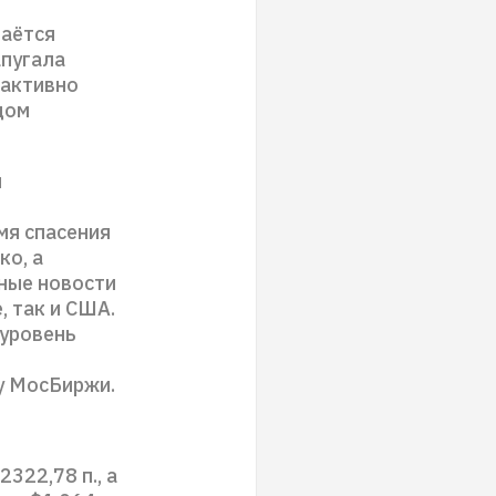
таётся
апугала
 активно
цом
я
мя спасения
ко, а
ные новости
, так и США.
 уровень
у МосБиржи.
322,78 п., а