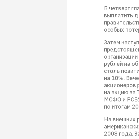
В четверг г
выплатить д
правительств
особых поте
Затем наступ
предстоящем
организации
рублей на о
столь позит
на 10%. Веч
акционеров 
на акцию за
МСФО и РСБУ
по итогам 20
На внешних 
американских
2008 года. З