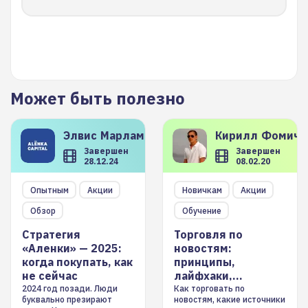
Может быть полезно
Элвис
Марламов
Кирилл
Фомиче
Завершен
Завершен
28.12.24
08.02.20
Опытным
Акции
Новичкам
Акции
Обзор
Обучение
Стратегия
Торговля по
«Аленки» — 2025:
новостям:
когда покупать, как
принципы,
не сейчас
лайфхаки,
инструменты
2024 год позади. Люди
Как торговать по
буквально презирают
новостям, какие источники