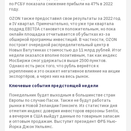
по РСБУ показала снижение прибыли на 47% в 2022
году.
OZON также предоставил свои результаты за 2022 год
и IV квартал. Примечательно, что уже три квартала
подряд EBITDA становится положительным, но пока
онлайн площадка отчитывается об убытках из-за
обширной программы инвестиций. В частности, OZON
построит очередной распределительный центр в
Новых Ватутинках стоимостью до 11 млрд рублей. Итог
недели оказался вполне позитивным, так как индекс
МосБиржи смог удержаться выше 2500 пунктов.
Однако есть риск того, что рубль вернётся к
укреплению и это окажет негативное влияние на акции
экспортёров, а через них на весь рынок.
Ключевые события предстоящей недели
Понедельник будет выходным в большинстве стран
Европы по случаю Пасхи. Также не будут работать
рынки в Новой Зеландии Гонконге. Из статистики дня
отметим индекс доверия инвесторов еврозоны Sentix,
а вечером в США выйдут данные по товарным запасам
и оптовым продажам. Выступит президент ФРБ Нью-
Йорка Джон Уильямс.