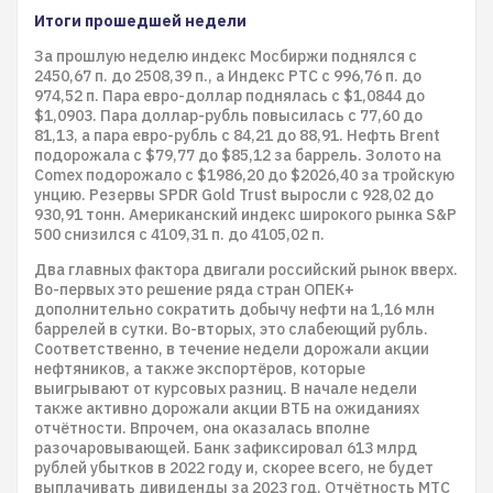
Итоги прошедшей недели
За прошлую неделю индекс Мосбиржи поднялся с
2450,67 п. до 2508,39 п., а Индекс РТС с 996,76 п. до
974,52 п. Пара евро-доллар поднялась с $1,0844 до
$1,0903. Пара доллар-рубль повысилась с 77,60 до
81,13, а пара евро-рубль с 84,21 до 88,91. Нефть Brent
подорожала с $79,77 до $85,12 за баррель. Золото на
Comex подорожало с $1986,20 до $2026,40 за тройскую
унцию. Резервы SPDR Gold Trust выросли с 928,02 до
930,91 тонн. Американский индекс широкого рынка S&P
500 снизился с 4109,31 п. до 4105,02 п.
Два главных фактора двигали российский рынок вверх.
Во-первых это решение ряда стран ОПЕК+
дополнительно сократить добычу нефти на 1,16 млн
баррелей в сутки. Во-вторых, это слабеющий рубль.
Соответственно, в течение недели дорожали акции
нефтяников, а также экспортёров, которые
выигрывают от курсовых разниц. В начале недели
также активно дорожали акции ВТБ на ожиданиях
отчётности. Впрочем, она оказалась вполне
разочаровывающей. Банк зафиксировал 613 млрд
рублей убытков в 2022 году и, скорее всего, не будет
выплачивать дивиденды за 2023 год. Отчётность МТС