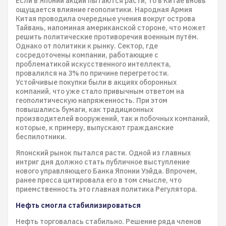
Если в Японии акции пытаются расти, то в Китае вновь
ощущается влияние геополитики. Народная Армия
Китая проводила очередные учения вокруг острова
Тайвань, напоминая американской стороне, что может
решить политические противоречия военным путём.
Однако от политики к рынку. Сектор, где
сосредоточены компании, работающие с
проблематикой искусственного интеллекта,
провалился на 3% по причине перегретости.
Устойчивые покупки были в акциях оборонных
компаний, что уже стало привычным ответом на
геополитическую напряженность. При этом
повышались бумаги, как традиционных
производителей вооружений, так и побочных компаний,
которые, к примеру, выпускают гражданские
беспилотники.
Японский рынок пытался расти. Одной из главных
интриг дня должно стать публичное выступление
нового управляющего Банка Японии Уэйда. Впрочем,
ранее пресса цитировала его в том смысле, что
приемственность это главная политика Регулятора.
Нефть смогла стабилизироваться
Нефть торговалась стабильно. Решение ряда членов