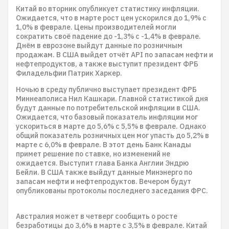
Китай во вторник опубликует статистику инфляции.
Ожидается, что в марте рост цен ускорился до 1,9% с
1,0% в феврале. Цены производителей могли
сократить своё падение до -1,3% с -1,4% в феврале.
Днём в еврозоне выйдут данные по розничным
продажам. В США выйдет отчёт API по запасам нефти и
нефтепродуктов, а также выступит президент ФРБ
Филадельфии Патрик Харкер.
Ночью в среду публично выступает президент ФРБ
Миннеаполиса Нил Кашкари. Главной статистикой дня
будут данные по потребительской инфляции в США.
Ожидается, что базовый показатель инфляции мог
ускориться в марте до 5,6% с 5,5% в феврале. Однако
общий показатель розничных цен мог упасть до 5,2% в
марте с 6,0% в феврале. В этот день Банк Канады
примет решение по ставке, но изменений не
ожидается. Выступит глава Банка Англии Эндрю
Бейли. В США также выйдут данные Минэнерго по
запасам нефти и нефтепродуктов. Вечером будут
опубликованы протоколы последнего заседания ФРС.
Австралия может в четверг сообщить о росте
безработицы до 3,6% в марте с 3,5% в феврале. Китай