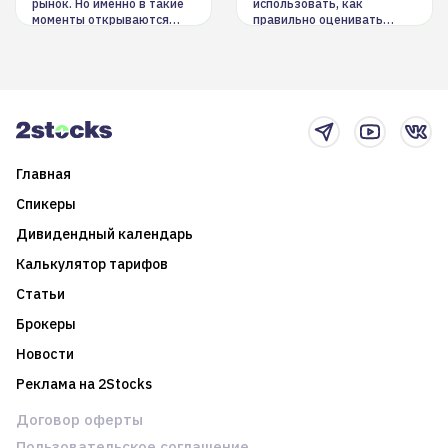
рынок. Но именно в такие
использовать, как
моменты открываются
правильно оценивать
долгосрочные
информацию. Также автор
возможности. Обсудим
покажет краткосрочные и
итоги года и стратегию на
среднесрочные
2025-й
торговые стратегии на
новостном потоке
Главная
Спикеры
Дивидендный календарь
Калькулятор тарифов
Статьи
Брокеры
Новости
Реклама на 2Stocks
Договор оферты
Пользовательское соглашение