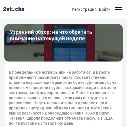
Перейти
к
Регистрация
Войти
Меню
Ос
основному
содержанию
учётной
на
записи
Утренний обзор: на что обратить
внимание на текущей неделе
пользователя
В понедельник многие рынки не работают. В Европе
продолжают праздновать пасху. Соответственно,
влияния на российский рынок не будет. Динамику бумаг
во многом определит рубль, который находится в зоне
экстремальной перепроданности. Если же говорить о
внешних рынках, то основные активы находятся в
равновесии. Нефть незначительно дешевеет, но в
пределах внутридневной волатильности. Китайский
рынок реагирует на очередные учения НОАК вокруг
Тайваня. Европа продолжит отмечать Пасху, а в США
почти пустой на статистику день.