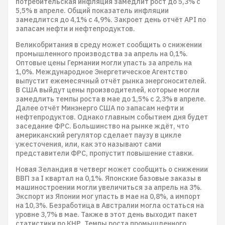
потребительская инфляция замедлит рост до 5,3% с
5,5% в апреле. Общий показатель инфляции
замедлится до 4,1% с 4,9%. Закроет день отчёт API по
запасам нефти и нефтепродуктов.
Великобритания в среду может сообщить о снижении
промышленного производства за апрель на 0,1%.
Оптовые цены Германии могли упасть за апрель на
1,0%. Международное Энергетическое Агентство
выпустит ежемесячный отчёт рынка энергоносителей.
В США выйдут цены производителей, которые могли
замедлить темпы роста в мае до 1,5% с 2,3% в апреле.
Далее отчёт Минэнерго США по запасам нефти и
нефтепродуктов. Однако главным событием дня будет
заседание ФРС. Большинство на рынке ждёт, что
американский регулятор сделает паузу в цикле
ужесточения, или, как это называют сами
представители ФРС, пропустит повышение ставки.
Новая Зеландия в четверг может сообщить о снижении
ВВП за I квартал на 0,1%. Японские базовые заказы в
машиностроении могли увеличиться за апрель на 3%.
Экспорт из Японии мог упасть в мае на 0,8%, а импорт
на 10,3%. Безработица в Австралии могла остаться на
уровне 3,7% в мае. Также в этот день выходит пакет
статистики по КНР. Темпы роста промышленного