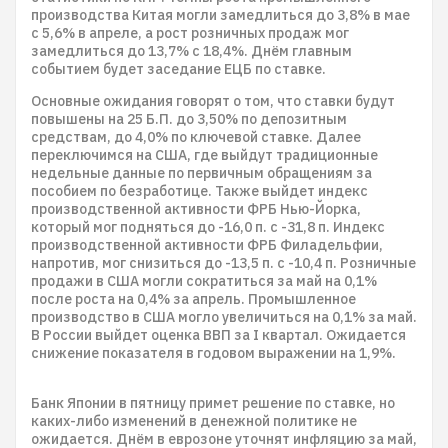
производства Китая могли замедлиться до 3,8% в мае
с 5,6% в апреле, а рост розничных продаж мог
замедлиться до 13,7% с 18,4%. Днём главным
событием будет заседание ЕЦБ по ставке.
Основные ожидания говорят о том, что ставки будут
повышены на 25 Б.П. до 3,50% по депозитным
средствам, до 4,0% по ключевой ставке. Далее
переключимся на США, где выйдут традиционные
недельные данные по первичным обращениям за
пособием по безработице. Также выйдет индекс
производственной активности ФРБ Нью-Йорка,
который мог подняться до -16,0 п. с -31,8 п. Индекс
производственной активности ФРБ Филадельфии,
напротив, мог снизиться до -13,5 п. с -10,4 п. Розничные
продажи в США могли сократиться за май на 0,1%
после роста на 0,4% за апрель. Промышленное
производство в США могло увеличиться на 0,1% за май.
В России выйдет оценка ВВП за I квартал. Ожидается
снижение показателя в годовом выражении на 1,9%.
Банк Японии в пятницу примет решение по ставке, но
каких-либо изменений в денежной политике не
ожидается. Днём в еврозоне уточнят инфляцию за май,