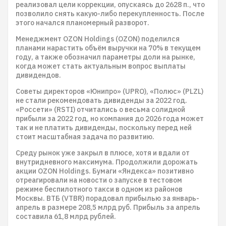
реализовал цели коррекции, опускаясь до 2628 п., что
позволило снять какую-либо перекупленность. После
этого начался планомерный разворот.
Менеджмент OZON Holdings (OZON) поделился
планами нарастить объём выручки на 70% в текущем
году, а также обозначил параметры доли на рынке,
когда может стать актуальным вопрос выплаты
дивидендов.
Советы директоров «Юнипро» (UPRO), «Полюс» (PLZL)
не стали рекомендовать дивиденды за 2022 год.
«Россети» (RSTI) отчитались о весьма солидной
прибыли за 2022 год, но компания до 2026 года может
так и не платить дивиденды, поскольку перед ней
стоит масштабная задача по развитию.
Среду рынок уже закрыл в плюсе, хотя и вдали от
внутридневного максимума. Продолжили дорожать
акции OZON Holdings. Бумаги «Яндекса» позитивно
отреагировали на новости о запуске в тестовом
режиме беспилотного такси в одном из районов
Москвы. ВТБ (VTBR) порадовал прибылью за январь-
апрель в размере 208,5 млрд руб. Прибыль за апрель
составила 61,8 млрд рублей.