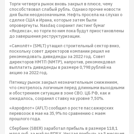
Торги четверга рынок вновь закрыл в плюсе, чему
способствовал слабый рубль. Однако прочие новости
дня были неоднозначными. Нефть просела на слухах о
сделке США и Ирана, которые затем были
опровергнуты. Nasdaq сохранит листинг бумаг
«Яндекса», но торги по ним пока будут приостановлены
до завершения реструктуризации.
«Самолёт» (SMLT) утащил строительный сектор вниз,
поскольку совет директоров компании решил не
рекомендовать дивиденды за 2022 год. Совет
директоров НМТП (NMTP), напротив, рекомендовал
выплатить дивиденды в размере 0,798 рублей на
акцию за 2022 год.
Пятницу рынок закрыл незначительным снижением,
что смотрелось логичным перед длинными выходными
и обострением ситуации в зоне СВО. ЦБ РФ, как и
ожидалось, сохранил ставку на уровне 7,50%.
«Аэрофлот» (AFLT) сообщил о росте пассажирских
перевозок в мае на 35,9% по сравнению с маем
прошлого года.
Сбербанк (SBER) заработал прибыль в размере 118,1
млрд руб. за май по РПБУ. Чистая прибыль за 5 месяцев