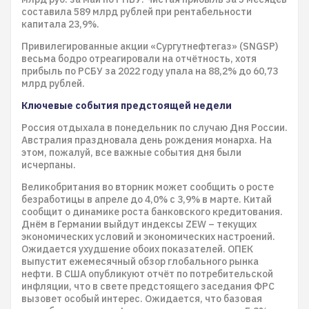
составила 589 млрд рублей при рентабельности
капитала 23,9%.
Привилегированные акции «Сургутнефтегаз» (SNGSP)
весьма бодро отреагировали на отчётность, хотя
прибыль по РСБУ за 2022 году упала на 88,2% до 60,73
млрд рублей.
Ключевые события предстоящей недели
Россия отдыхала в понедельник по случаю Дня России.
Австралия праздновала день рождения монарха. На
этом, пожалуй, все важные события дня были
исчерпаны.
Великобритания во вторник может сообщить о росте
безработицы в апреле до 4,0% с 3,9% в марте. Китай
сообщит о динамике роста банковского кредитования.
Днём в Германии выйдут индексы ZEW – текущих
экономических условий и экономических настроений.
Ожидается ухудшение обоих показателей. ОПЕК
выпустит ежемесячный обзор глобального рынка
нефти. В США опубликуют отчёт по потребительской
инфляции, что в свете предстоящего заседания ФРС
вызовет особый интерес. Ожидается, что базовая