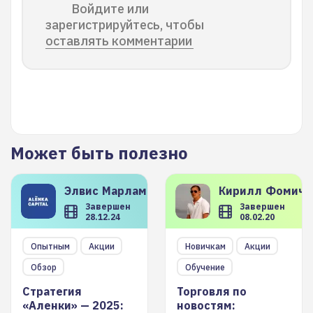
Войдите или
зарегистрируйтесь, чтобы
оставлять комментарии
Может быть полезно
Элвис
Марламов
Кирилл
Фомиче
Завершен
Завершен
28.12.24
08.02.20
Опытным
Акции
Новичкам
Акции
Обзор
Обучение
Стратегия
Торговля по
«Аленки» — 2025:
новостям: