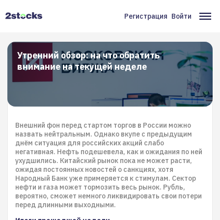
Перейти
к
Регистрация
Войти
Меню
Ос
основному
содержанию
учётной
на
записи
Утренний обзор: на что обратить
внимание на текущей неделе
пользователя
Внешний фон перед стартом торгов в России можно
назвать нейтральным. Однако вкупе с предыдущим
днём ситуация для российских акций слабо
негативная. Нефть подешевела, как и ожидания по ней
ухудшились. Китайский рынок пока не может расти,
ожидая постоянных новостей о санкциях, хотя
Народный Банк уже примеряется к стимулам. Сектор
нефти и газа может тормозить весь рынок. Рубль,
вероятно, сможет немного ликвидировать свои потери
перед длинными выходными.