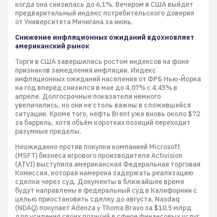
когда она снизилась до 6,1%. Вечером в США выйдет
предварительный индекс потребительского доверия
от Университета Мичигана за июнь.
Снижение инфляционных ожиданий вдохновляет
американский рынок
Торги в США завершились ростом индексов на фоне
признаков замедления инфляции. Индекс
инфляционных ожиданий населения от ФРБ Нью-Йорка
на год вперёд снизился в мае до 4,07% с 4,45% в
апреле. Долгосрочные показатели немного
увеличились, но они не столь важны в сложившейся
ситуации. Кроме того, нефть Brent уже вновь около $72
за баррель, хотя объём коротких позиций переходит
разумные пределы.
Неожиданно против покупки компанией Microsoft
(MSFT) бизнеса игрового производителя Activision
(ATVI) выступила американская Федеральная торговая
Комиссия, которая намерена задержать реализацию
сделки через суд. Документы в ближайшее время
будут направлены в федеральный суд в Калифорнии с
целью приостановить сделку до августа. Nasdaq
(NDAQ) покупает Adenza у Thoma Bravo за $10,5 млрд
для усиления своих позиций в сфере финансовых услуг.