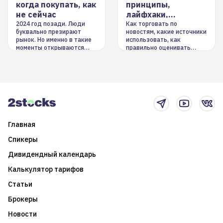
когда покупать, как
принципы,
не сейчас
лайфхаки,
инструменты
2024 год позади. Люди
Как торговать по
буквально презирают
новостям, какие источники
рынок. Но именно в такие
использовать, как
моменты открываются
правильно оценивать
долгосрочные
информацию. Также автор
возможности. Обсудим
покажет краткосрочные и
итоги года и стратегию на
среднесрочные
2025-й
торговые стратегии на
новостном потоке
Главная
Спикеры
Дивидендный календарь
Калькулятор тарифов
Статьи
Брокеры
Новости