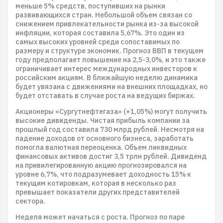
меньше 5% средств, поступивших на рынки
развивающихся стран. Небольшой объем связан со
снижением привлекательности рынка из-за высокой
инфляции, которая составила 5,67%. Это один из
самых высоких уровней среди сопоставимых по
размеру и структуре экономик. Прогноз ВВП в текущем
году предполагает повышение на 2,5-3,0%, и это также
ограничивает интерес международных инвесторов к
российским акциям. В ближайшую неделю динамика
будет увязана с движениями на внешних площадках, но
будет отставать в случае роста на ведущих биржах.
Акционеры «Сургутнефтегаза» (+1,05%) могут получить
высокие дивиденды. Чистая прибыль компании за
прошлый год составила 730 млрд рублей. Несмотря на
падение доходов от основного бизнеса, заработать
помогла валютная переоценка. Объем ликвидных
финансовых активов достиг 3,5 трлн рублей. Дивиденд
на привилегированную акцию прогнозировался на
уровне 6,7%, что подразумевает доходность 15% к
текущим котировкам, которая в несколько раз
превышает показатели других представителей
сектора.
Неделя может начаться с роста. Прогноз по паре