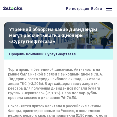
Перейти
к
Регистрация
Войти
Меню
Ос
основному
содержанию
учётной
на
записи
Утренний обзор: на какие дивиденды
могут рассчитывать акционеры
пользователя
«Сургутнефтегаза»
Профиль компании:
Сургутнефтегаз
Торги прошли без единой динамики. Активность на
рынке была низкой в связи с выходным днем в США.
Лидерами роста среди наиболее ликвидных стали
акции ТКС (+3,20%). В аутсайдеры ввиду закрытия
реестра для получения дивидендов попали бумаги
группы «Черкизово» (-5,18%). Пара доллар-рубль
провела сессию в диапазоне 76-76,50.
Сохраняется приток капитала в российские активы.
Фонды, ориентированные на Россию, в последнюю
неделю первого квартала привлекли $180 млн, то есть