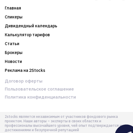
Главная
Спикеры
Дивидендный календарь
Калькулятор тарифов
Статьи
Брокеры
Новости
Реклама на 2Stocks
Договор оферты
Пользовательское соглашение
Политика конфиденциальности
2stocks является независимым от участников фондового рынка
проектом. Наши авторы – эксперты в своих областях и
профессионалы высочайшего уровня, чей опыт подтверждается их
достижениями и безупречной репутацией