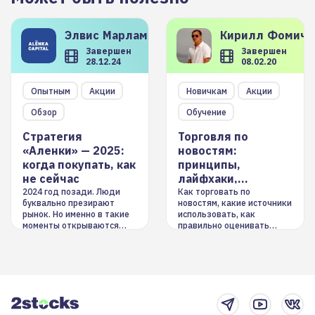
Элвис
Марламов
Кирилл
Фомиче
Завершен
Завершен
28.12.24
08.02.20
Опытным
Акции
Новичкам
Акции
Обзор
Обучение
Стратегия
Торговля по
«Аленки» — 2025:
новостям:
когда покупать, как
принципы,
не сейчас
лайфхаки,
инструменты
2024 год позади. Люди
Как торговать по
буквально презирают
новостям, какие источники
рынок. Но именно в такие
использовать, как
моменты открываются
правильно оценивать
долгосрочные
информацию. Также автор
возможности. Обсудим
покажет краткосрочные и
итоги года и стратегию на
среднесрочные
2025-й
торговые стратегии на
новостном потоке