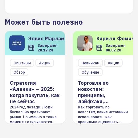
Может быть полезно
Элвис
Марламов
Кирилл
Фомиче
Завершен
Завершен
28.12.24
08.02.20
Опытным
Акции
Новичкам
Акции
Обзор
Обучение
Стратегия
Торговля по
«Аленки» — 2025:
новостям:
когда покупать, как
принципы,
не сейчас
лайфхаки,
инструменты
2024 год позади. Люди
Как торговать по
буквально презирают
новостям, какие источники
рынок. Но именно в такие
использовать, как
моменты открываются
правильно оценивать
долгосрочные
информацию. Также автор
возможности. Обсудим
покажет краткосрочные и
итоги года и стратегию на
среднесрочные