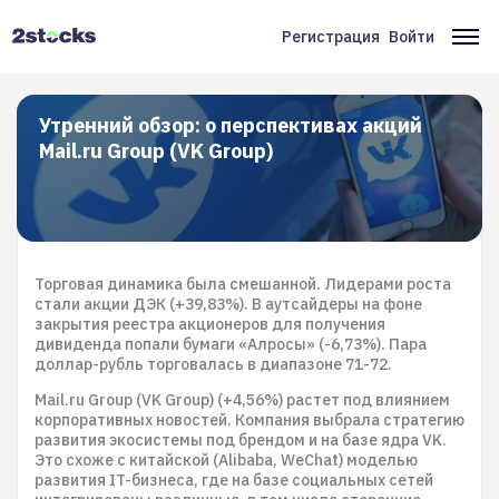
Перейти
к
Регистрация
Войти
Меню
Ос
основному
содержанию
учётной
на
записи
Утренний обзор: о перспективах акций
Mail.ru Group (VK Group)
пользователя
Торговая динамика была смешанной. Лидерами роста
стали акции ДЭК (+39,83%). В аутсайдеры на фоне
закрытия реестра акционеров для получения
дивиденда попали бумаги «Алросы» (-6,73%). Пара
доллар-рубль торговалась в диапазоне 71-72.
Mail.ru Group (VK Group) (+4,56%) растет под влиянием
корпоративных новостей. Компания выбрала стратегию
развития экосистемы под брендом и на базе ядра VK.
Это схоже с китайской (Alibaba, WeChat) моделью
развития IT-бизнеса, где на базе социальных сетей