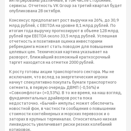
интегрированы различные, в том числе сторонние,
сервисы. Отчетность VK Group за третий квартал будет
опубликована 28 октября.
Консенсус предполагает рост выручки на 26%, до 30,9
млрд рублей, с EBITDA на уровне 8,1 млрд рублей. По
итогам года выручку прогнозируют в объеме 128 млрд
рублей при EBITDA около 33,5 млрд рублей. Успешная
отчетность и позитивная оценка инвесторами
ребрендинга может стать поводом для повышения
целевых цен. Техническая картина указывает на
разворот, ближайший возможный краткосрочный
таргет находится на отметке 2000 рублей.
К росту готовы акции транспортного сектора. Мы не
исключаем, что вслед за энергетическим игроки
начнут спекулятивно покупать бумаги транспортного
сегмента, в первую очередь ДВМП (-0,56%) и
«Совкомфлота» (+0,53%). В то же время, на наш взгляд,
фундаментальных драйверов роста пока
недостаточно. «Бычий» импульс может обеспечить
новостной фон, в частности сообщения о повышении
стоимости контейнерных и морских перевозок и о
заторах в крупных терминалах. Относительно низкая
ликвидность увеличивает риски резких колебаний
котировок.