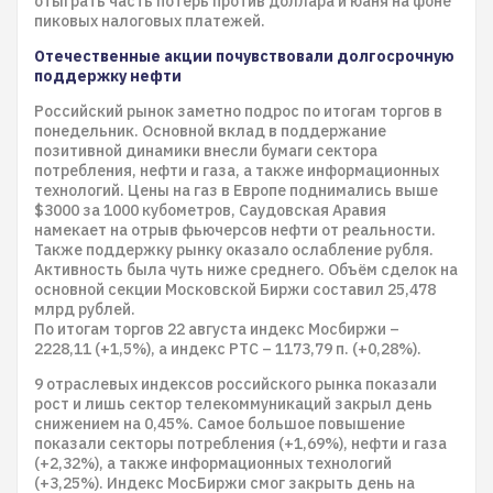
отыграть часть потерь против доллара и юаня на фоне
пиковых налоговых платежей.
Отечественные акции почувствовали долгосрочную
поддержку нефти
Российский рынок заметно подрос по итогам торгов в
понедельник. Основной вклад в поддержание
позитивной динамики внесли бумаги сектора
потребления, нефти и газа, а также информационных
технологий. Цены на газ в Европе поднимались выше
$3000 за 1000 кубометров, Саудовская Аравия
намекает на отрыв фьючерсов нефти от реальности.
Также поддержку рынку оказало ослабление рубля.
Активность была чуть ниже среднего. Объём сделок на
основной секции Московской Биржи составил 25,478
млрд рублей.
По итогам торгов 22 августа индекс Мосбиржи –
2228,11 (+1,5%), а индекс РТС – 1173,79 п. (+0,28%).
9 отраслевых индексов российского рынка показали
рост и лишь сектор телекоммуникаций закрыл день
снижением на 0,45%. Самое большое повышение
показали секторы потребления (+1,69%), нефти и газа
(+2,32%), а также информационных технологий
(+3,25%). Индекс МосБиржи смог закрыть день на