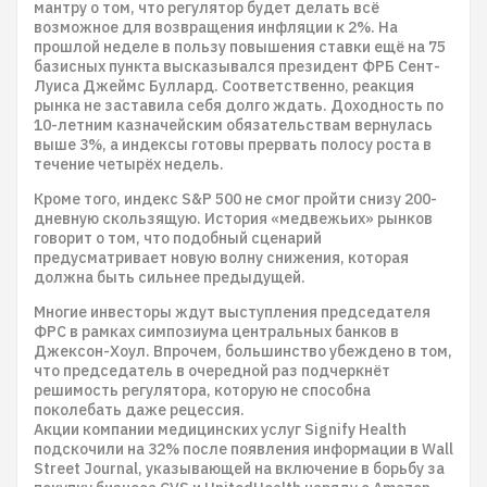
мантру о том, что регулятор будет делать всё
возможное для возвращения инфляции к 2%. На
прошлой неделе в пользу повышения ставки ещё на 75
базисных пункта высказывался президент ФРБ Сент-
Луиса Джеймс Буллард. Соответственно, реакция
рынка не заставила себя долго ждать. Доходность по
10-летним казначейским обязательствам вернулась
выше 3%, а индексы готовы прервать полосу роста в
течение четырёх недель.
Кроме того, индекс S&P 500 не смог пройти снизу 200-
дневную скользящую. История «медвежьих» рынков
говорит о том, что подобный сценарий
предусматривает новую волну снижения, которая
должна быть сильнее предыдущей.
Многие инвесторы ждут выступления председателя
ФРС в рамках симпозиума центральных банков в
Джексон-Хоул. Впрочем, большинство убеждено в том,
что председатель в очередной раз подчеркнёт
решимость регулятора, которую не способна
поколебать даже рецессия.
Акции компании медицинских услуг Signify Health
подскочили на 32% после появления информации в Wall
Street Journal, указывающей на включение в борьбу за