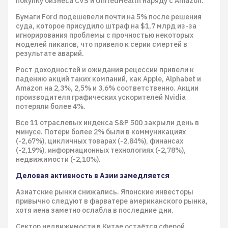
покупку бизнеса CVS и UnitedHealth наряду с Amazon.
Бумаги Ford подешевели почти на 5% после решения
суда, которое присудило штраф на $1,7 млрд из-за
игнорирования проблемы с прочностью некоторых
моделей пикапов, что привело к серии смертей в
результате аварий.
Рост доходностей и ожидания рецессии привели к
падению акций таких компаний, как Apple, Alphabet и
Amazon на 2,3%, 2,5% и 3,6% соответственно. Акции
производителя графических ускорителей Nvidia
потеряли более 4%.
Все 11 отраслевых индекса S&P 500 закрыли день в
минусе. Потери более 2% были в коммуникациях
(-2,67%), цикличных товарах (-2,84%), финансах
(-2,19%), информационных технологиях (-2,78%),
недвижимости (-2,10%).
Деловая активность в Азии замедляется
Азиатские рынки снижались. Японские инвесторы
привычно следуют в фарватере американского рынка,
хотя иена заметно ослабла в последние дни.
Сектор недвижимости в Китае остаётся сферой