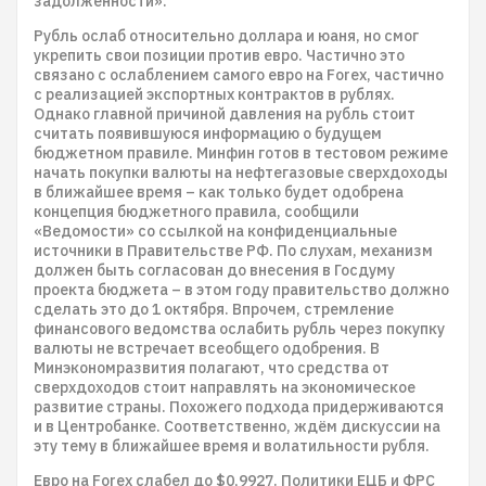
задолженности».
Рубль ослаб относительно доллара и юаня, но смог
укрепить свои позиции против евро. Частично это
связано с ослаблением самого евро на Forex, частично
с реализацией экспортных контрактов в рублях.
Однако главной причиной давления на рубль стоит
считать появившуюся информацию о будущем
бюджетном правиле. Минфин готов в тестовом режиме
начать покупки валюты на нефтегазовые сверхдоходы
в ближайшее время – как только будет одобрена
концепция бюджетного правила, сообщили
«Ведомости» со ссылкой на конфиденциальные
источники в Правительстве РФ. По слухам, механизм
должен быть согласован до внесения в Госдуму
проекта бюджета – в этом году правительство должно
сделать это до 1 октября. Впрочем, стремление
финансового ведомства ослабить рубль через покупку
валюты не встречает всеобщего одобрения. В
Минэкономразвития полагают, что средства от
сверхдоходов стоит направлять на экономическое
развитие страны. Похожего подхода придерживаются
и в Центробанке. Соответственно, ждём дискуссии на
эту тему в ближайшее время и волатильности рубля.
Евро на Forex слабел до $0,9927. Политики ЕЦБ и ФРС