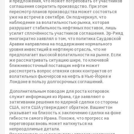
и предложения, что может потребовать от участников
соглашения сократить производство. При этом
пересмотр планов производства может состояться
уже на встрече в сентябре. Он подчеркнул, что
наблюдение за волатильностью рынка, которая
разрушает стабильность нефтяных поставок, лишь
усилит сплочённость участников соглашения. Эр-Рияд
многократно заявлял о том, что политика Саудовской
Аравии направлена на поддержание нормального
уровня инвестиций в нефтяную отрасль, что не
предполагает высокой волатильности на рынке. Если
же рассматривать ситуацию шире, то ключевой
ближневосточный поставщик нефти может
рассмотреть вопрос отвязки своих контрактов от
волатильных фьючерсов на нефть в Нью-Йорке и
Лондоне в пользу долгосрочных соглашений.
Дополнительным поводом для роста котировок
служит информация из Ирана, где заявляют о
затягивании решения по ядерной сделки со стороны
США, хотя США утверждают обратное. Вашингтон
указывает на близость к заключению сделки на фоне
гибкости самого Ирана. Похоже, что прогресс на
переговорах вновь может наткнуться на
непреодолимые детали.