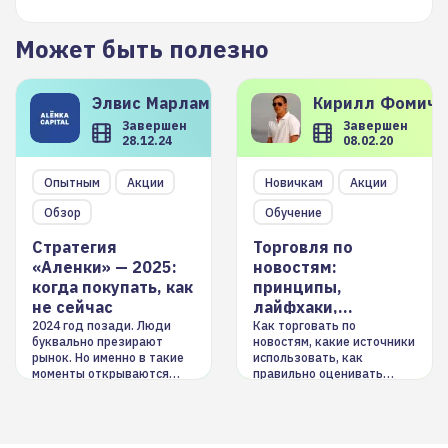
Может быть полезно
Элвис
Марламов
Кирилл
Фомиче
Завершен
Завершен
28.12.24
08.02.20
Опытным
Акции
Новичкам
Акции
Обзор
Обучение
Стратегия
Торговля по
«Аленки» — 2025:
новостям:
когда покупать, как
принципы,
не сейчас
лайфхаки,
инструменты
2024 год позади. Люди
Как торговать по
буквально презирают
новостям, какие источники
рынок. Но именно в такие
использовать, как
моменты открываются
правильно оценивать
долгосрочные
информацию. Также автор
возможности. Обсудим
покажет краткосрочные и
итоги года и стратегию на
среднесрочные
2025-й
торговые стратегии на