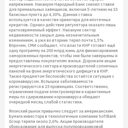
напряжения. Накануне Народный Банк снизил ставки
для премиальных заёмщиков, включая 5-летнюю на 15
базисных пункта до 4,30%. Данная ставка
используется в качестве ориентира для ипотечных
кредитов. Однако действие регулятора оказало лишь
кратковременный эффект. Накануне сектор
недвижимости закрыл день незначительным
изменением, а уже во вторник терял почти 1,5%.
Впрочем, СМИ сообщают, что власти КНР готовят ещё
одну программу на 200 млрд юань для финансирования
замороженных проектов, чтобы они были завершены и
предоставлены покупателям жилья. Дорожали акции
энергетического сектора и производителей солнечных
панелей на фоне энергетического дефицита в КНР.
Также предметом беспокойства остаётся ситуация с
коронавирусом. Вспышки заболеваемости
регистрируются в 23 провинциях. Соответственно,
ограничения подачи электроэнергии и карантинные
меры по сдерживанию коронавируса обещают
очередной месяц слабой статистики.
Японский рынок привычно следует за американским.
Бумаги инвестора в технологичные компании SoftBank
Group теряли около 2,6%. Акции производителя
оборудования для выпуска полупроводниковой