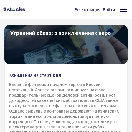
Перейти
к
Регистрация
Войти
Меню
Ос
основному
содержанию
учётной
на
записи
Утренний обзор: о приключениях евро
пользователя
Ожидания на старт дня
Внешний фон перед началом торгов в России
негативный. Азиатские рынки в минусе на фоне
предварительных оценок деловой активности. Рост
доходностей казначейских обязательств США также
выступает в качестве фактора снижения оптимизма.
Однако сырьевые контракты дорожают на азиатских
торгах, а индекс доллара демонстрирует лёгкую
коррекцию. Поэтому можем ждать продолжение роста
в секторе нефти и газа, а также попытки рубля