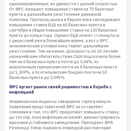
однонаправленные, но движутся с разной скоростью.
От ФРС ожидают повышения ставки на 75 базисных
пункта и дальнейшее ужесточение денежной
политики. Прогнозы рынка в Европе пока закладывают
повышение ставки ЕЦБ на 60 базисных пункта в
сентябре и общее повышение ставки на 130 базисных
пункта до конца года. Однако ЕЦБ может столкнуться
с рецессией уже в ближайшее время, а вот у ФРС
экономические условия пока терпят дальнейшее
ужесточение. Тем не менее, доходность по 10-летним
казначейским обязательствам США подскочила более
чем на 6 базисных пункта почти до 3,04%, по
аналогичным германским почти на 8 базисных пункта
до 1,309%, а по итальянским бондам почти на 10
базисных пункта до 3,595%.
ФРС пугает рынок своей решимостью в борьбе с
инфляцией
Американские индексы завершили торги в минусе.
Заявления представителей ФРС не оставляют
сомнения в том, что ФРС продолжит повышать ставку
до тех пор, пока инфляция не начнёт демонстрировать
признаки устойчивого замедления. Президент ФРБ
Ричмонда Томас Баркин в очередной раз повторил