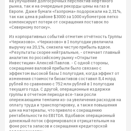
на улучшение долгосрочных перспектив нефтяного
рынка, так и на очередные рекорды цены на газ в
Европе. Даже бумаги «Газпрома» подорожали на 2,31%,
так как цена в районе $3000 за 1000 кубометров легко
компенсирует потери от сокращения поставок по
«Северному потоку».
Из корпоративных событий отметим отчётность Группы
«Черкизово». «Черкизово» в I полугодии увеличила
выручку на 20,1%, снизила чистую прибыль вдвое.
«Результаты скорее нейтральные, - отмечает главный
аналитик по российскому рынку «Открытие
Инвестиции» Алексей Павлов. - С одной стороны,
сокращение валовой прибыли было связано с
эффектом высокой базы I полугодия, когда эффект от
изменения стоимости биоактивов составил 8,4 млрд
рублей по сравнению с 752 млн рублей в I полугодии
текущего года. С другой, операционные издержки
группы в отчетном периоде все-таки росли
опережающими темпами из-за увеличения расходов на
оплату труда и транспортировку, а также повышения
цен на материалы, что привело к сокращению
рентабельности по EBITDA. Вдобавок операционный
денежный поток сформировался отрицательным на
фоне роста запасов и сокращения кредиторской