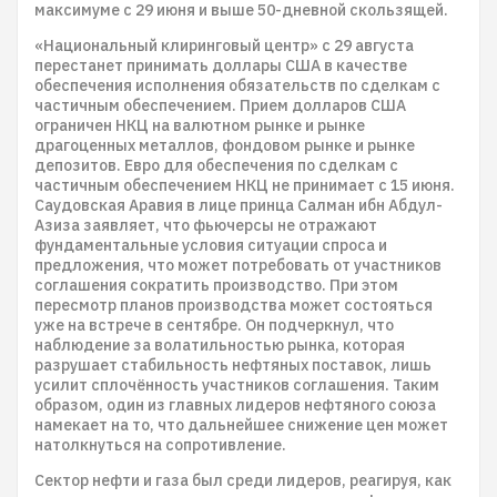
максимуме с 29 июня и выше 50-дневной скользящей.
«Национальный клиринговый центр» с 29 августа
перестанет принимать доллары США в качестве
обеспечения исполнения обязательств по сделкам с
частичным обеспечением. Прием долларов США
ограничен НКЦ на валютном рынке и рынке
драгоценных металлов, фондовом рынке и рынке
депозитов. Евро для обеспечения по сделкам с
частичным обеспечением НКЦ не принимает с 15 июня.
Саудовская Аравия в лице принца Салман ибн Абдул-
Азиза заявляет, что фьючерсы не отражают
фундаментальные условия ситуации спроса и
предложения, что может потребовать от участников
соглашения сократить производство. При этом
пересмотр планов производства может состояться
уже на встрече в сентябре. Он подчеркнул, что
наблюдение за волатильностью рынка, которая
разрушает стабильность нефтяных поставок, лишь
усилит сплочённость участников соглашения. Таким
образом, один из главных лидеров нефтяного союза
намекает на то, что дальнейшее снижение цен может
натолкнуться на сопротивление.
Сектор нефти и газа был среди лидеров, реагируя, как