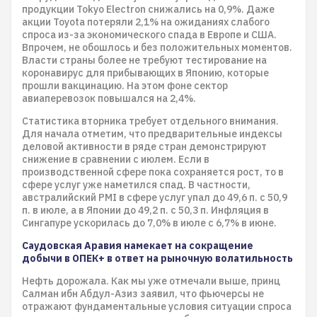
продукции Tokyo Electron снижались на 0,9%. Даже
акции Toyota потеряли 2,1% на ожиданиях слабого
спроса из-за экономического спада в Европе и США.
Впрочем, не обошлось и без положительных моментов.
Власти страны более не требуют тестирование на
коронавирус для прибывающих в Японию, которые
прошли вакцинацию. На этом фоне сектор
авиаперевозок повышался на 2,4%.
Статистика вторника требует отдельного внимания.
Для начала отметим, что предварительные индексы
деловой активности в ряде стран демонстрируют
снижение в сравнении с июлем. Если в
производственной сфере пока сохраняется рост, то в
сфере услуг уже наметился спад. В частности,
австралийский PMI в сфере услуг упал до 49,6 п. с 50,9
п. в июле, а в Японии до 49,2 п. с 50,3 п. Инфляция в
Сингапуре ускорилась до 7,0% в июле с 6,7% в июне.
Саудовская Аравия намекает на сокращение
добычи в ОПЕК+ в ответ на рыночную волатильность
Нефть дорожала. Как мы уже отмечали выше, принц
Салман ибн Абдул-Азиз заявил, что фьючерсы не
отражают фундаментальные условия ситуации спроса