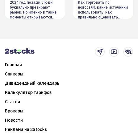
инструменты
2024 год позади. Люди
Как торговать по
буквально презирают
новостям, какие источники
рынок. Но именно в такие
использовать, как
моменты открываются
правильно оценивать
долгосрочные
информацию. Также автор
возможности. Обсудим
покажет краткосрочные и
итоги года и стратегию на
среднесрочные
2025-й
торговые стратегии на
новостном потоке
Главная
Спикеры
Дивидендный календарь
Калькулятор тарифов
Статьи
Брокеры
Новости
Реклама на 2Stocks