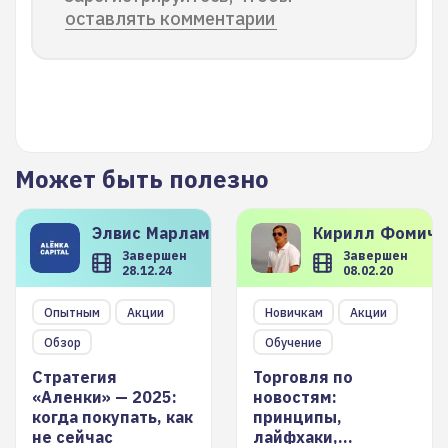
оставлять комментарии
Может быть полезно
Элвис
Марламов
Кирилл
Фомиче
Завершен
Завершен
28.12.24
08.02.20
Опытным
Акции
Новичкам
Акции
Обзор
Обучение
Стратегия
Торговля по
«Аленки» — 2025:
новостям:
когда покупать, как
принципы,
не сейчас
лайфхаки,