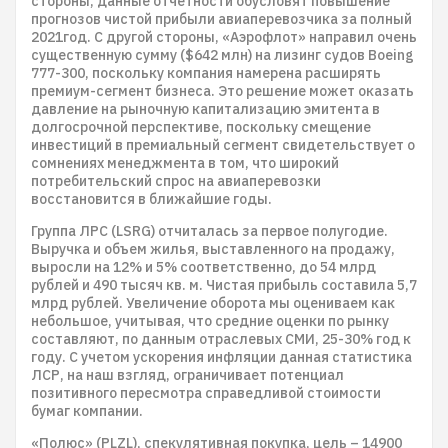
стороны, данные отчетности обусловят повышение
прогнозов чистой прибыли авиаперевозчика за полный
2021год. С другой стороны, «Аэрофлот» направил очень
существенную сумму ($642 млн) на лизинг судов Boeing
777-300, поскольку компания намерена расширять
премиум-сегмент бизнеса. Это решение может оказать
давление на рыночную капитализацию эмитента в
долгосрочной перспективе, поскольку смещение
инвестиций в премиальный сегмент свидетельствует о
сомнениях менеджмента в том, что широкий
потребительский спрос на авиаперевозки
восстановится в ближайшие годы.
Группа ЛРС (LSRG) отчиталась за первое полугодие.
Выручка и объем жилья, выставленного на продажу,
выросли на 12% и 5% соответственно, до 54 млрд
рублей и 490 тысяч кв. м. Чистая прибыль составила 5,7
млрд рублей. Увеличение оборота мы оцениваем как
небольшое, учитывая, что средние оценки по рынку
составляют, по данным отраслевых СМИ, 25-30% год к
году. С учетом ускорения инфляции данная статистика
ЛСР, на наш взгляд, ограничивает потенциал
позитивного пересмотра справедливой стоимости
бумаг компании.
«Полюс» (PLZL), спекулятивная покупка, цель – 14900