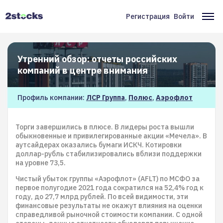
Перейти
к
Регистрация
Войти
Меню
Ос
основному
содержанию
учётной
на
записи
Утренний обзор: отчеты российских
пользователя
компаний в центре внимания
Профиль компании:
ЛСР Группа
,
Полюс
,
Аэрофлот
Торги завершились в плюсе. В лидеры роста вышли
обыкновенные и привилегированные акции «Мечела». В
аутсайдерах оказались бумаги ИСКЧ. Котировки
доллар-рубль стабилизировались вблизи поддержки
на уровне 73,5.
Чистый убыток группы «Аэрофлот» (AFLT) по МСФО за
первое полугодие 2021 года сократился на 52,4% год к
году, до 27,7 млрд рублей. По всей видимости, эти
финансовые результаты не окажут влияния на оценки
справедливой рыночной стоимости компании. С одной