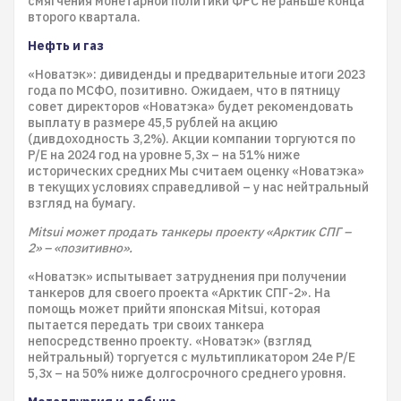
смягчения монетарной политики ФРС не раньше конца
второго квартала.
Нефть и газ
«Новатэк»: дивиденды и предварительные итоги 2023
года по МСФО, позитивно. Ожидаем, что в пятницу
совет директоров «Новатэка» будет рекомендовать
выплату в размере 45,5 рублей на акцию
(дивдоходность 3,2%). Акции компании торгуются по
P/E на 2024 год на уровне 5,3x – на 51% ниже
исторических средних Мы считаем оценку «Новатэка»
в текущих условиях справедливой – у нас нейтральный
взгляд на бумагу.
Mitsui может продать танкеры проекту «Арктик СПГ –
2» – «позитивно».
«Новатэк» испытывает затруднения при получении
танкеров для своего проекта «Арктик СПГ-2». На
помощь может прийти японская Mitsui, которая
пытается передать три своих танкера
непосредственно проекту. «Новатэк» (взгляд
нейтральный) торгуется с мультипликатором 24е P/E
5,3x – на 50% ниже долгосрочного среднего уровня.