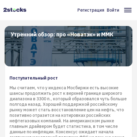
Перейти
к
Регистрация
Войти
Меню
Ос
основному
содержанию
учётной
на
записи
Утренний обзор: про «Новатэк» и ММК
пользователя
Поступательный рост
Мы считаем, что у индекса Мосбиржи есть высокие
шансы продолжить рост к верхней границе широкого
диапазона в 3300 п., который образовался чуть больше
полгода назад. Хорошей поддержкой российскому
рынку может стать восстановление цен на нефть, что
позитивно отразится на котировках российских
нефтегазовых компаний. На американском рынке
главным драйвером будет статистика, в том числе
данные по инфляции. Консенсус ожидает начала