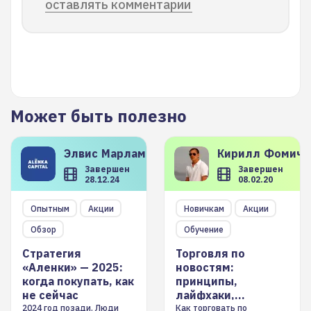
оставлять комментарии
Может быть полезно
Элвис
Марламов
Кирилл
Фомиче
Завершен
Завершен
28.12.24
08.02.20
Опытным
Акции
Новичкам
Акции
Обзор
Обучение
Стратегия
Торговля по
«Аленки» — 2025:
новостям:
когда покупать, как
принципы,
не сейчас
лайфхаки,
инструменты
2024 год позади. Люди
Как торговать по