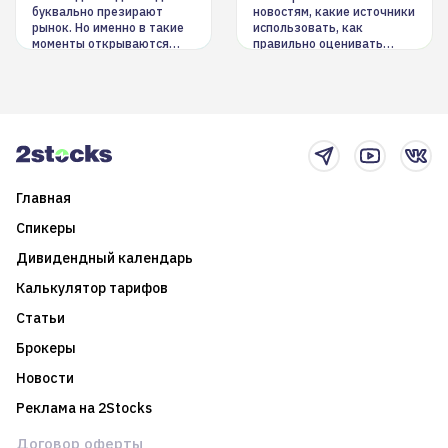
буквально презирают
новостям, какие источники
рынок. Но именно в такие
использовать, как
моменты открываются
правильно оценивать
долгосрочные
информацию. Также автор
возможности. Обсудим
покажет краткосрочные и
итоги года и стратегию на
среднесрочные
2025-й
торговые стратегии на
новостном потоке
Главная
Спикеры
Дивидендный календарь
Калькулятор тарифов
Статьи
Брокеры
Новости
Реклама на 2Stocks
Договор оферты