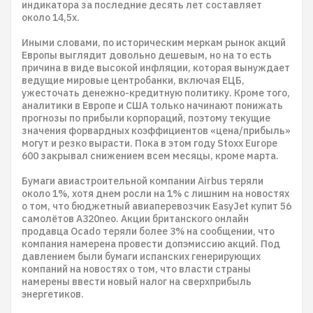
индикатора за последние десять лет составляет
около 14,5х.
Иными словами, по историческим меркам рынок акций
Европы выглядит довольно дешевым, но на то есть
причина в виде высокой инфляции, которая вынуждает
ведущие мировые центробанки, включая ЕЦБ,
ужесточать денежно-кредитную политику. Кроме того,
аналитики в Европе и США только начинают понижать
прогнозы по прибыли корпораций, поэтому текущие
значения форвардных коэффициентов «цена/прибыль»
могут и резко вырасти. Пока в этом году Stoxx Europe
600 закрывал снижением всем месяцы, кроме марта.
Бумаги авиастроительной компании Airbus теряли
около 1%, хотя днем росли на 1% с лишним на новостях
о том, что бюджетный авиаперевозчик EasyJet купит 56
самолётов A320neo. Акции британского онлайн
продавца Ocado теряли более 3% на сообщении, что
компания намерена провести допэмиссию акций. Под
давлением были бумаги испанских генерирующих
компаний на новостях о том, что власти страны
намерены ввести новый налог на сверхприбыль
энергетиков.