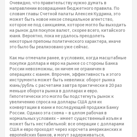
Очевидно, что правительству нужно думать в
направлении возвращения бюджетного правила. По
словам главы Счетной палаты Алексея Кудрина, это
может быть новое некое специальное агентство,
которое не под санкциями, которое могло бы выходить
на рынок для покупок валют, скорее всего, китайского
юаня. Вероятно, пока не удалось преодолеть
некоторые препоны политического характера, иначе
это было бы реализовано уже сейчас.
Как мы отмечали ранее, в условиях, когда масштабные
покупки доллара и евро на рынке со стороны Банка
России невозможны, он ничем не ограничен в
операциях с юанем. Впрочем, эффективность и этого
инструмента может быть невелика: оборот рынка
юань/рубль с расчетами завтра практически в 20 раз
меньше оборота рынка в долларах и евро.
Гипотетически это могло бы подстегнуть рынок к
увеличению спроса на доллары США для их
конвертации в юани и последующей продажи Банку
России. Однако эта схема – в целом рабочая в
нормальных условиях – имеет существенный изъян и
может быть нестабильной: все операции с долларами
США и евро проходят через корсчета американских и
европейских банков, и могут задерживаться,