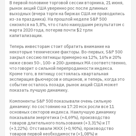
В первой половине торговой сессии вторника, 21 июня,
рынок акций США уверенно рос после длинных
выходных (вчера торги на биржах США не проводились
из-за праздника). На прошлой неделе S&P 500
снизился на 5,8%, что стало наихудшим результатом с
марта 2020 года, потеряв почти $2 трлн
капитализации.
Теперь инвесторам стоит обратить внимание на
некоторые технические факторы. Во-первых, S&P 500
закрыл сессию пятницы примерно на 12%, 16% и 20%
ниже своих 50-, 100- и 200-дневных МА соответственно,
что говорит о сильной перепроданности индекса.
Кроме того, в пятницу состоялась квартальная
экспирация фьючерсов и опционов, и теперь, когда это
событие осталось позади, рынок акций США может
показать лучшую динамику.
Компоненты S&P 500 показывали очень сильную
динамику: по состоянию на 17:20 мск росли все 11
основных секторов индекса. Наилучшую динамику
показывали энергетика (+4,69%), производство
товаров длительного пользования (+3,31%) и IT
(+3,22%). Отставали ЖКХ (+0,90%), производство
товаров первой необходимости (+1,08%) и