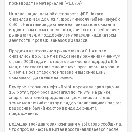
производство материалов (+1,67%).
Индекс национальной активности ФРБ Чикаго
снизился в мае до 0,01 п. (восьмимесячный минимум) с
0,40 п. Негативное давление на показатель оказали
индикаторы промышленности, личного потребления и
рынка жилья, а поддержку ему оказали индикаторы
занятости, продаж, заказов и запасов.
Продажи на вторичном рынке жилья США в мае
снизились до 5,41 млн в годовом выражении (минимум
с июня 2020 года и четвертое снижение подряд) с 5,6
млн, в соответствии с консенсус-прогнозом на уровне
5,4 млн. Рост ставок по ипотеке и высокие цены
оказывают давление на рынок.
Вечером вторника нефть Brent дорожала примерно на
1%, хотя утром рост достигал почти 3%. На рынке
энергоносителей продолжают доминировать две
темы: медвежий фактор в виде усиливающихся рисков
рецессии и бычий фактор в виде дефицита
предложения.
Ведущая трейдинговая компания Vitol Group сообщила,
что спрос на нефть в Китае восстанавливается после