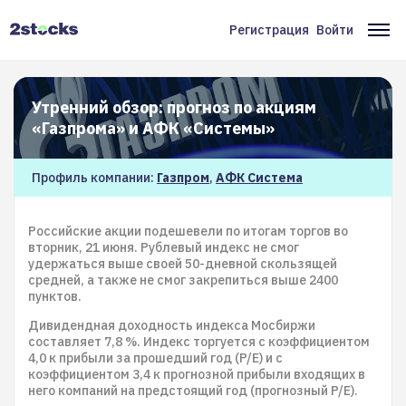
Перейти
к
Регистрация
Войти
Меню
Ос
основному
содержанию
учётной
на
записи
Утренний обзор: прогноз по акциям
пользователя
«Газпрома» и АФК «Системы»
Профиль компании:
Газпром
,
АФК Система
Российские акции подешевели по итогам торгов во
вторник, 21 июня. Рублевый индекс не смог
удержаться выше своей 50-дневной скользящей
средней, а также не смог закрепиться выше 2400
пунктов.
Дивидендная доходность индекса Мосбиржи
составляет 7,8 %. Индекс торгуется с коэффициентом
4,0 к прибыли за прошедший год (P/E) и с
коэффициентом 3,4 к прогнозной прибыли входящих в
него компаний на предстоящий год (прогнозный P/E).