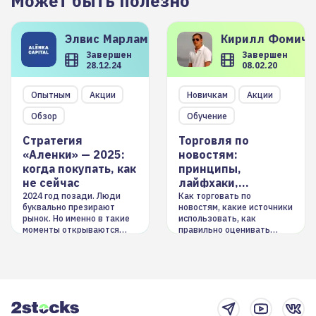
Может быть полезно
Элвис
Марламов
Кирилл
Фомиче
Завершен
Завершен
28.12.24
08.02.20
Опытным
Акции
Новичкам
Акции
Обзор
Обучение
Стратегия
Торговля по
«Аленки» — 2025:
новостям:
когда покупать, как
принципы,
не сейчас
лайфхаки,
инструменты
2024 год позади. Люди
Как торговать по
буквально презирают
новостям, какие источники
рынок. Но именно в такие
использовать, как
моменты открываются
правильно оценивать
долгосрочные
информацию. Также автор
возможности. Обсудим
покажет краткосрочные и
итоги года и стратегию на
среднесрочные
2025-й
торговые стратегии на
новостном потоке