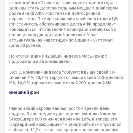
агрохолдинга «Степь» на горизонте от одного года
должны стать дополнительным мощным драйвером
роста акций АФК «Система» в долгосрочной
перспективе. По мере снижения ключевой ставки ЦБ
РФ стоимость обслуживание долга АФК продолжит
сокращаться, что позволит корпорации вернуться к
полноценной дивидендной политике. У нас
естьактуальная инвестидея по акциям «Системы»,
цель 20 рублей.
По итогам дня из 42 акций индекса МосБиржи: 5
подорожали и 36 подешевели.
39,5 % компаний индекса торгуются выше своей 50-
дневной МА, 23,3 % торгуются выше своей 100-дневной
МА, 14,0 % торгуются выше своей 200-дневной МА.
Внешний фон
Рынок акций Европы закрыл ростом третий день
подряд. За последние две недели фондовый индекс
StoxxEurope 600 снизился почти на 10%, и теперь его
форвардный коэффициент «цена/прибыль» опустился
в область 11,5х, тогда как среднее значение данного