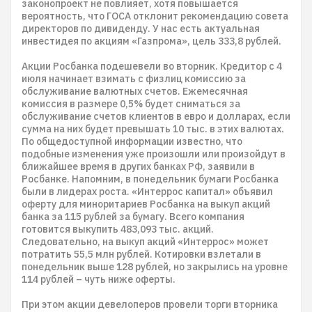
законопроект не повлияет, хотя повышается
вероятность, что ГОСА отклонит рекомендацию совета
директоров по дивиденду. У нас есть актуальная
инвестидея по акциям «Газпрома», цель 333,8 рублей.
Акции Росбанка подешевели во вторник. Кредитор с 4
июля начинает взимать с физлиц комиссию за
обслуживание валютных счетов. Ежемесячная
комиссия в размере 0,5% будет сниматься за
обслуживание счетов клиентов в евро и долларах, если
сумма на них будет превышать 10 тыс. в этих валютах.
По общедоступной информации известно, что
подобные изменения уже произошли или произойдут в
ближайшее время в других банках РФ, заявили в
Росбанке. Напомним, в понедельник бумаги Росбанка
были в лидерах роста. «Интеррос капитал» объявил
оферту для миноритариев Росбанка на выкуп акций
банка за 115 рублей за бумагу. Всего компания
готовится выкупить 483,093 тыс. акций.
Следовательно, на выкуп акций «Интеррос» может
потратить 55,5 млн рублей. Котировки взлетали в
понедельник выше 128 рублей, но закрылись на уровне
114 рублей – чуть ниже оферты.
При этом акции девелоперов провели торги вторника