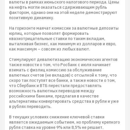
валюты в рамках июньского налогового периода. Цены
на нефть могли оказаться сдерживающим рубль
фактором, однако они на этой неделе демонстрируют
позитивную динамику.
На горизонте маячат комиссии за валютные депозиты
юрлиц, которые позволят формировать
квазиотрицательные ставки по таким вкладам,
выталкивая бизнес, как минимум из долларов и евро,
как максимум – совсем из любых валют.
Стимулируют девалютизацию экономических агентов
также новости о том, что Росбанк с июля начинает
взимать с физлиц комиссию за обслуживание
валютных счетов (не вкладов) с отсылкой к тому, что
скоро так поступят все банки, а также новости о том,
что Сбербанк и ВТБ перестали предоставлять
возможность валютных переводов между
российскими банками, предлагая в качестве
альтернативы конвертировать средства в рубли и уже
в рублях переводить.
В текущих условиях снижение ключевой ставки
является ожидаемым событием, но проблему крепкого
рубля ставка на уровне 9% или 8,5% не решает.