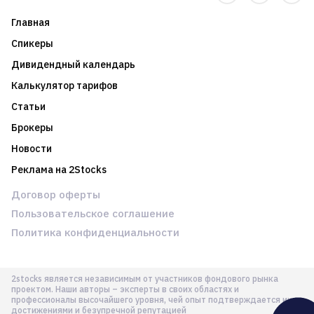
Главная
Спикеры
Дивидендный календарь
Калькулятор тарифов
Статьи
Брокеры
Новости
Реклама на 2Stocks
Договор оферты
Пользовательское соглашение
Политика конфиденциальности
2stocks является независимым от участников фондового рынка
проектом. Наши авторы – эксперты в своих областях и
профессионалы высочайшего уровня, чей опыт подтверждается их
достижениями и безупречной репутацией