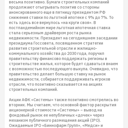
весьма позитивно. Бумаги строительных компаний
продолжают отыгрывать позитив со стороны
анонсированного еще в пятницу президентом РФ
снижения ставки по льготной ипотеке с 9% до 7%. То
есть здесь все вернулось «на круги своя». В
постпандемийном мире льготная ипотечная ставка
стала серьезным драйвером роста рынка
недвижимости. Президент на сегодняшнем заседании
президиума Госсовета, посвященном стратегии
развития строительной отрасли и жилищно-
коммунального хозяйства до 2030 года, поручил
правительству финансово поддержать регионы в
строительстве жилья, которое будет сдаваться внаем
с возможностью последующего выкупа. Очевидно, что
правительство делает большую ставку на рынок
недвижимости, собирается поддерживать игроков
отрасли, что позитивно сказывается на акциях
строительных компаний.
Акции АФК «Системы» также позитивно смотрелись во
вторник. Мы считаем, что основной фактор раскрытия
акционерной стоимости «Системы» – вывод на
фондовый рынок ее непубличных «дочек» через
механизм публичного размещения акций (IPO).
Ожидаемые IPO «Биннофарм Групп», «Медси» и