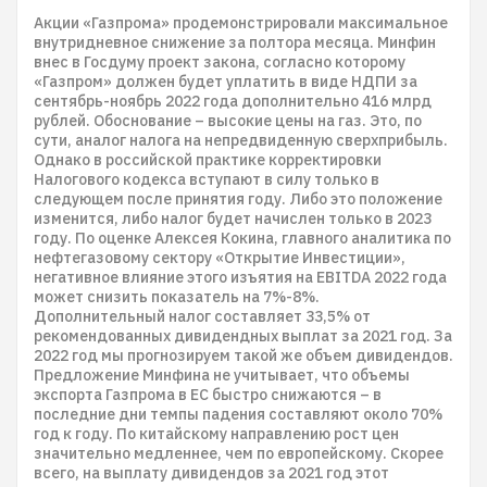
Акции «Газпрома» продемонстрировали максимальное
внутридневное снижение за полтора месяца. Минфин
внес в Госдуму проект закона, согласно которому
«Газпром» должен будет уплатить в виде НДПИ за
сентябрь-ноябрь 2022 года дополнительно 416 млрд
рублей. Обоснование – высокие цены на газ. Это, по
сути, аналог налога на непредвиденную сверхприбыль.
Однако в российской практике корректировки
Налогового кодекса вступают в силу только в
следующем после принятия году. Либо это положение
изменится, либо налог будет начислен только в 2023
году. По оценке Алексея Кокина, главного аналитика по
нефтегазовому сектору «Открытие Инвестиции»,
негативное влияние этого изъятия на EBITDA 2022 года
может снизить показатель на 7%-8%.
Дополнительный налог составляет 33,5% от
рекомендованных дивидендных выплат за 2021 год. За
2022 год мы прогнозируем такой же объем дивидендов.
Предложение Минфина не учитывает, что объемы
экспорта Газпрома в ЕС быстро снижаются – в
последние дни темпы падения составляют около 70%
год к году. По китайскому направлению рост цен
значительно медленнее, чем по европейскому. Скорее
всего, на выплату дивидендов за 2021 год этот