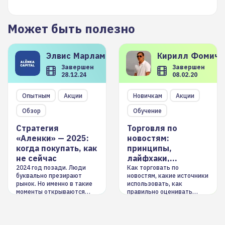
Может быть полезно
Элвис
Марламов
Кирилл
Фомиче
Завершен
Завершен
28.12.24
08.02.20
Опытным
Акции
Новичкам
Акции
Обзор
Обучение
Стратегия
Торговля по
«Аленки» — 2025:
новостям:
когда покупать, как
принципы,
не сейчас
лайфхаки,
инструменты
2024 год позади. Люди
Как торговать по
буквально презирают
новостям, какие источники
рынок. Но именно в такие
использовать, как
моменты открываются
правильно оценивать
долгосрочные
информацию. Также автор
возможности. Обсудим
покажет краткосрочные и
итоги года и стратегию на
среднесрочные
2025-й
торговые стратегии на