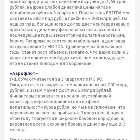
прогноз предполагает снижение выручки до 1,65 трлн
рублей. на фоне слабой динамики цены на газ и
ослабления рубля в 3 квартале. Показатель EBITDA мог
составить 382 млрд руб., а прибыль – 200 млрд руб. На
наш взгляд, большинство домов дает консервативные
прогнозы по динамику финансовых показателей на
последующие годы. Несмотря на волатильность цен,
бизнес Газпрома остается рентабельным, а долговая
нагрузка ниже 1х EBITDA. Драйвером на ближайшие
годы станет рост объемов. Полагаю, что даже если в 3
квартале показатели будут хуже, чем в предыдущем,
это не станет поводом для коррекции.
«Аэрофлот»
(+1,66%) отчитается за 3 квартал по МСФО.
Ожидается, что выручка компании превысит 200 млрд
рублей, EBITDA может достичь 50 млрд рублей.
Финансовые показатели носили неустойчивый
характер в первой половине года на фоне
волатильности курса рубля, но мы не исключаем, что
перевозчик вышел на прибыль в 3 квартале. Акции в
этом году торгуются в широком боковом коридоре, и,
вероятнее всего, сохранят боковую динамику еще 2-3
месяца.
Ожидаем боковую динамику. Маловероятна фиксация