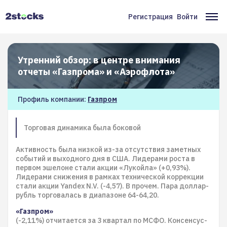
Перейти
к
Регистрация
Войти
Меню
Ос
основному
содержанию
учётной
на
записи
Утренний обзор: в центре внимания
пользователя
отчеты «Газпрома» и «Аэрофлота»
Профиль компании:
Газпром
Торговая динамика была боковой
Активность была низкой из-за отсутствия заметных
событий и выходного дня в США. Лидерами роста в
первом эшелоне стали акции «Лукойла» (+0,93%).
Лидерами снижения в рамках технической коррекции
стали акции Yandex N.V. (-4,57). В прочем. Пара доллар-
рубль торговалась в диапазоне 64-64,20.
«Газпром»
(-2,11%) отчитается за 3 квартал по МСФО. Консенсус-