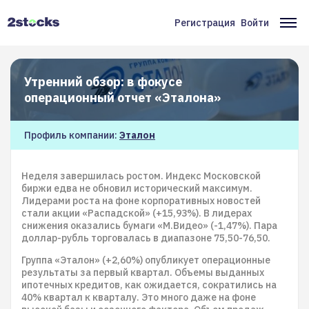
Перейти
к
Регистрация
Войти
Меню
Ос
основному
содержанию
учётной
на
записи
Утренний обзор: в фокусе
пользователя
операционный отчет «Эталона»
Профиль компании:
Эталон
Неделя завершилась ростом. Индекс Московской
биржи едва не обновил исторический максимум.
Лидерами роста на фоне корпоративных новостей
стали акции «Распадской» (+15,93%). В лидерах
снижения оказались бумаги «М.Видео» (-1,47%). Пара
доллар-рубль торговалась в диапазоне 75,50-76,50.
Группа «Эталон» (+2,60%) опубликует операционные
результаты за первый квартал. Объемы выданных
ипотечных кредитов, как ожидается, сократились на
40% квартал к кварталу. Это много даже на фоне