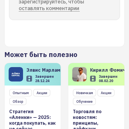
зарегистрируйтесь, чтобы
оставлять комментарии
Может быть полезно
Элвис
Марламов
Кирилл
Фомиче
Завершен
Завершен
28.12.24
08.02.20
Опытным
Акции
Новичкам
Акции
Обзор
Обучение
Стратегия
Торговля по
«Аленки» — 2025:
новостям:
когда покупать, как
принципы,
не сейчас
лайфхаки,