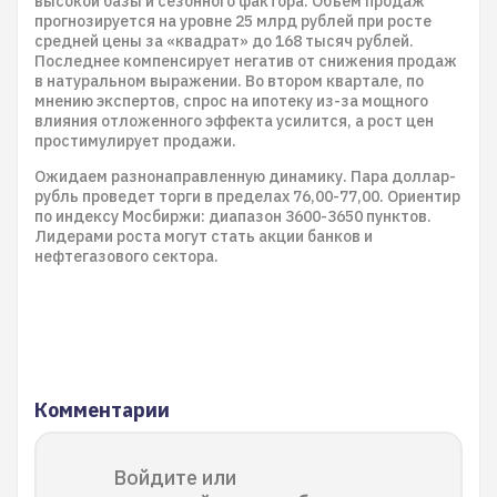
высокой базы и сезонного фактора. Объем продаж
прогнозируется на уровне 25 млрд рублей при росте
средней цены за «квадрат» до 168 тысяч рублей.
Последнее компенсирует негатив от снижения продаж
в натуральном выражении. Во втором квартале, по
мнению экспертов, спрос на ипотеку из-за мощного
влияния отложенного эффекта усилится, а рост цен
простимулирует продажи.
Ожидаем разнонаправленную динамику. Пара доллар-
рубль проведет торги в пределах 76,00-77,00. Ориентир
по индексу Мосбиржи: диапазон 3600-3650 пунктов.
Лидерами роста могут стать акции банков и
нефтегазового сектора.
Комментарии
Войдите или