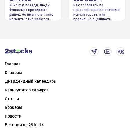
инструменты
2024 год позади. Люди
Как торговать по
буквально презирают
новостям, какие источники
рынок. Но именно в такие
использовать, как
моменты открываются
правильно оценивать
долгосрочные
информацию. Также автор
возможности. Обсудим
покажет краткосрочные и
итоги года и стратегию на
среднесрочные
2025-й
торговые стратегии на
новостном потоке
Главная
Спикеры
Дивидендный календарь
Калькулятор тарифов
Статьи
Брокеры
Новости
Реклама на 2Stocks