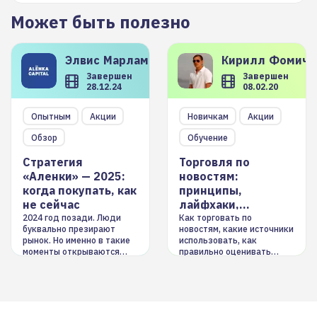
Может быть полезно
Элвис
Марламов
Кирилл
Фомиче
Завершен
Завершен
28.12.24
08.02.20
Опытным
Акции
Новичкам
Акции
Обзор
Обучение
Стратегия
Торговля по
«Аленки» — 2025:
новостям:
когда покупать, как
принципы,
не сейчас
лайфхаки,
инструменты
2024 год позади. Люди
Как торговать по
буквально презирают
новостям, какие источники
рынок. Но именно в такие
использовать, как
моменты открываются
правильно оценивать
долгосрочные
информацию. Также автор
возможности. Обсудим
покажет краткосрочные и
итоги года и стратегию на
среднесрочные
2025-й
торговые стратегии на
новостном потоке