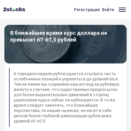
Перейти
к
Регистрация
Войти
Меню
Ос
основному
содержанию
учётной
на
записи
В ближайшее время курс доллара не
превысит 67-67,5 рублей
пользователя
К середине недели рублю удается отыграть часть
ослабленных позиций и укрепиться до уровней 66,4.
Тем не менее мы сохраняем наш взгляд на рублёвую
валюту и считаем, что существенных предпосылок
для более выразительных движений в сторону
укрепления курса сейчас не наблюдается. В то же
время следует заметить, что ближайшая
перспектива, по нашим оценкам, не несет в себе
рисков более глубокой девальвации рубля ниже
уровней 67-67,5