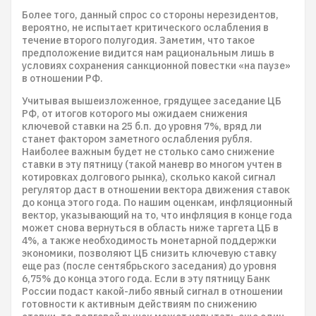
Более того, данный спрос со стороны нерезидентов,
вероятно, не испытает критического ослабления в
течение второго полугодия. Заметим, что такое
предположение видится нам рациональным лишь в
условиях сохранения санкционной повестки «на паузе»
в отношении РФ.
Учитывая вышеизложенное, грядущее заседание ЦБ
РФ, от итогов которого мы ожидаем снижения
ключевой ставки на 25 б.п. до уровня 7%, вряд ли
станет фактором заметного ослабления рубля.
Наиболее важным будет не столько само снижение
ставки в эту пятницу (такой маневр во многом учтен в
котировках долгового рынка), сколько какой сигнал
регулятор даст в отношении вектора движения ставок
до конца этого года. По нашим оценкам, инфляционный
вектор, указывающий на то, что инфляция в конце года
может снова вернуться в область ниже таргета ЦБ в
4%, а также необходимость монетарной поддержки
экономики, позволяют ЦБ снизить ключевую ставку
еще раз (после сентябрьского заседания) до уровня
6,75% до конца этого года. Если в эту пятницу Банк
России подаст какой-либо явный сигнал в отношении
готовности к активным действиям по снижению