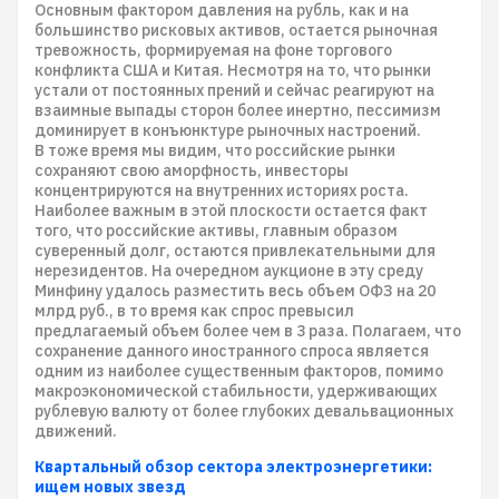
Основным фактором давления на рубль, как и на
большинство рисковых активов, остается рыночная
тревожность, формируемая на фоне торгового
конфликта США и Китая. Несмотря на то, что рынки
устали от постоянных прений и сейчас реагируют на
взаимные выпады сторон более инертно, пессимизм
доминирует в конъюнктуре рыночных настроений.
В тоже время мы видим, что российские рынки
сохраняют свою аморфность, инвесторы
концентрируются на внутренних историях роста.
Наиболее важным в этой плоскости остается факт
того, что российские активы, главным образом
суверенный долг, остаются привлекательными для
нерезидентов. На очередном аукционе в эту среду
Минфину удалось разместить весь объем ОФЗ на 20
млрд руб., в то время как спрос превысил
предлагаемый объем более чем в 3 раза. Полагаем, что
сохранение данного иностранного спроса является
одним из наиболее существенным факторов, помимо
макроэкономической стабильности, удерживающих
рублевую валюту от более глубоких девальвационных
движений.
Квартальный обзор сектора электроэнергетики:
ищем новых звезд