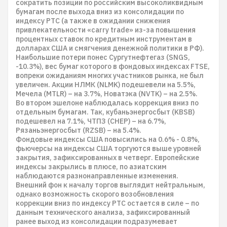
сократить позиции по российским высоколиквидным
бумагам после выхода вниз из консолидации по
индексу РТС (а также в ожидании снижения
привлекательности «carry trade» из-за повышения
процентных ставок по кредитным инструментам в
долларах США и смягчения денежной политики в РФ).
Наибольшие потери понес Сургутнефтегаз (SNGS,
-10.3%), вес бумаг которого в фондовых индексах FTSE,
вопреки ожиданиям многих участников рынка, не был
увеличен. Акции НЛМК (NLMK) подешевели на 5.5%,
Мечела (MTLR) – на 3.7%, Новатэка (NVTK) – на 2.5%.
Во втором эшелоне наблюдалась коррекция вниз по
отдельным бумагам. Так, кубаньэнергосбыт (KBSB)
подешевел на 7.1%, ЧТПЗ (CHEP) – на 6.7%,
Рязаньэнергосбыт (RZSB) – на 5.4%.
Фондовые индексы США повысились на 0.6% - 0.8%,
фьючерсы на индексы США торгуются выше уровней
закрытия, зафиксированных в четверг. Европейские
индексы закрылись в плюсе, по азиатским
наблюдаются разнонаправленные изменения.
Внешний фон к началу торгов выглядит нейтральным,
однако возможность скорого возобновления
коррекции вниз по индексу РТС остается в силе – по
данным технического анализа, зафиксированный
ранее выход из консолидации подразумевает