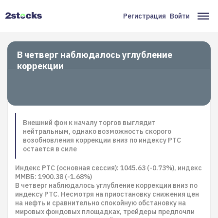
Перейти
к
Регистрация
Войти
Меню
Ос
основному
содержанию
учётной
на
записи
В четверг наблюдалось углубление
коррекции
пользователя
Внешний фон к началу торгов выглядит
нейтральным, однако возможность скорого
возобновления коррекции вниз по индексу РТС
остается в силе
Индекс РТС (основная сессия): 1045.63 (-0.73%), индекс
ММВБ: 1900.38 (-1.68%)
В четверг наблюдалось углубление коррекции вниз по
индексу РТС. Несмотря на приостановку снижения цен
на нефть и сравнительно спокойную обстановку на
мировых фондовых площадках, трейдеры предпочли