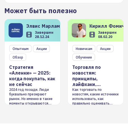
Может быть полезно
Элвис
Марламов
Кирилл
Фомиче
Завершен
Завершен
28.12.24
08.02.20
Опытным
Акции
Новичкам
Акции
Обзор
Обучение
Стратегия
Торговля по
«Аленки» — 2025:
новостям:
когда покупать, как
принципы,
не сейчас
лайфхаки,
инструменты
2024 год позади. Люди
Как торговать по
буквально презирают
новостям, какие источники
рынок. Но именно в такие
использовать, как
моменты открываются
правильно оценивать
долгосрочные
информацию. Также автор
возможности. Обсудим
покажет краткосрочные и
итоги года и стратегию на
среднесрочные
2025-й
торговые стратегии на
новостном потоке