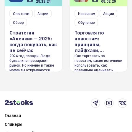
28.12.24
08.02.20
Опытным
Акции
Новичкам
Акции
Обзор
Обучение
Стратегия
Торговля по
«Аленки» — 2025:
новостям:
когда покупать, как
принципы,
не сейчас
лайфхаки,
инструменты
2024 год позади. Люди
Как торговать по
буквально презирают
новостям, какие источники
рынок. Но именно в такие
использовать, как
моменты открываются
правильно оценивать
долгосрочные
информацию. Также автор
возможности. Обсудим
покажет краткосрочные и
итоги года и стратегию на
среднесрочные
2025-й
торговые стратегии на
новостном потоке
Главная
Спикеры