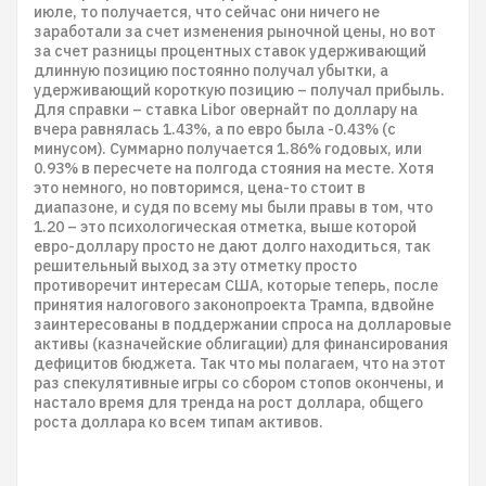
июле, то получается, что сейчас они ничего не
заработали за счет изменения рыночной цены, но вот
за счет разницы процентных ставок удерживающий
длинную позицию постоянно получал убытки, а
удерживающий короткую позицию – получал прибыль.
Для справки – ставка Libor овернайт по доллару на
вчера равнялась 1.43%, а по евро была -0.43% (с
минусом). Суммарно получается 1.86% годовых, или
0.93% в пересчете на полгода стояния на месте. Хотя
это немного, но повторимся, цена-то стоит в
диапазоне, и судя по всему мы были правы в том, что
1.20 – это психологическая отметка, выше которой
евро-доллару просто не дают долго находиться, так
решительный выход за эту отметку просто
противоречит интересам США, которые теперь, после
принятия налогового законопроекта Трампа, вдвойне
заинтересованы в поддержании спроса на долларовые
активы (казначейские облигации) для финансирования
дефицитов бюджета. Так что мы полагаем, что на этот
раз спекулятивные игры со сбором стопов окончены, и
настало время для тренда на рост доллара, общего
роста доллара ко всем типам активов.