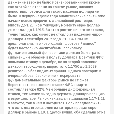
движение вверх не было мотивировано ничем кроме
как охотой за стопами на тонком рынке, никаких
новостных поводов для такого падения доллара не
было. В первую неделю года аналитические ленты уже
начали вовсю пророчить дальнейший рост евро,
вплоть до 1.25, но к текущему моменту евро-доллар
уже падал до 1.1915. За этим ростом ничего не стояло,
точно также, как ничего не стояло за падением евро-
доллара 3 сентября 2017 года к 1.0340. Мы не
предполагали, что новогодний “шортовый вынос”
будет настолько масштабным, поскольку
фундаментальный фон все-таки должен был играть
сильнейшим образом в пользу доллара. Все-таки ФРС
повысила ставку в декабре, но во второй половине
декабря евро-доллар вырастал с 1.1750 до 1.2089
решительно без видимых причин. Однако повторим в
очередной раз, бесконечно игнорировать
фундаментальные факторы рынок не сможет.
Вероятность повышения ставки ФРС в марте
составляет уже 82%. Чем больше дифференциал
ставок, тем менее выгодно держать длинную позицию
в евро-долларе. Рынок как зашел в диапазон 1.17-1.21
в августе, так в нем и находится. Если предположить,
что есть два игрока, один из которых продал евро-
доллар в районе 1.19, а другой купил, оба сделали это в