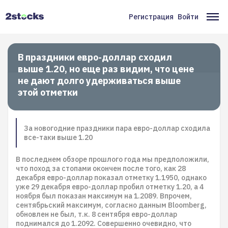
Перейти
к
Регистрация
Войти
Меню
Ос
основному
содержанию
учётной
на
записи
В праздники евро-доллар сходил
выше 1.20, но еще раз видим, что цене
пользователя
не дают долго удерживаться выше
этой отметки
За новогодние праздники пара евро-доллар сходила
все-таки выше 1.20
В последнем обзоре прошлого года мы предположили,
что поход за стопами окончен после того, как 28
декабря евро-доллар показал отметку 1.1950, однако
уже 29 декабря евро-доллар пробил отметку 1.20, а 4
ноября был показан максимум на 1.2089. Впрочем,
сентябрьский максимум, согласно данным Bloomberg,
обновлен не был, т.к. 8 сентября евро-доллар
поднимался до 1.2092. Совершенно очевидно, что