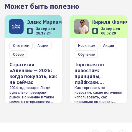
Может быть полезно
Элвис
Марламов
Кирилл
Фомиче
Завершен
Завершен
28.12.24
08.02.20
Опытным
Акции
Новичкам
Акции
Обзор
Обучение
Стратегия
Торговля по
«Аленки» — 2025:
новостям:
когда покупать, как
принципы,
не сейчас
лайфхаки,
инструменты
2024 год позади. Люди
Как торговать по
буквально презирают
новостям, какие источники
рынок. Но именно в такие
использовать, как
моменты открываются
правильно оценивать
долгосрочные
информацию. Также автор
возможности. Обсудим
покажет краткосрочные и
итоги года и стратегию на
среднесрочные
2025-й
торговые стратегии на
новостном потоке