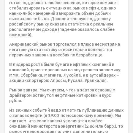
готов поддержать любое решение, которое поможет
стабилизировать ситуацию на рынке нефти, однако
каких-либо намерений заморозить объем добычи
высказано не было. Дополнительную поддержку
российскому рынку оказала статистка о реальном
располагаемом доходе (падение оказалось слабее
ожиданий).
Американский рынок торговался в плюсе несмотря на
негативную статистику относительно количества
первичных заявок на пособия по безработице.
В лидерах роста были бумаги нефтяных компаний и
компаний, ориентированных на внутреннею экономику:
ММК, Сбербанка, Магнита, Лукойла, а в аутсайдерах –
акции экспортеров: Алросы, Русала, Уралкалия.
Рынок завтра. Мы считаем, что на завтра основным
драйвером останутся нефтяные котировки и курс
рубля.
Из важных событий надо отметить публикацию данных
о запасах нефти (в 19:00 по московскому времени). Мы
считаем, что если запасы увеличатся слабее
ожиданий министерства энергетики (2,86 млн барр.), то
рынок углеводородов получит дополнительную