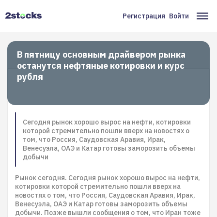
Перейти
к
Регистрация
Войти
Меню
Ос
основному
содержанию
учётной
на
записи
В пятницу основным драйвером рынка
останутся нефтяные котировки и курс
пользователя
рубля
Сегодня рынок хорошо вырос на нефти, котировки
которой стремительно пошли вверх на новостях о
том, что Россия, Саудовская Аравия, Ирак,
Венесуэла, ОАЭ и Катар готовы заморозить объемы
добычи
Рынок сегодня. Сегодня рынок хорошо вырос на нефти,
котировки которой стремительно пошли вверх на
новостях о том, что Россия, Саудовская Аравия, Ирак,
Венесуэла, ОАЭ и Катар готовы заморозить объемы
добычи. Позже вышли сообщения о том, что Иран тоже