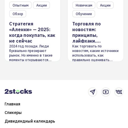
Опытным
Акции
Новичкам
Акции
Обзор
Обучение
Стратегия
Торговля по
«Аленки» — 2025:
новостям:
когда покупать, как
принципы,
не сейчас
лайфхаки,
инструменты
2024 год позади. Люди
Как торговать по
буквально презирают
новостям, какие источники
рынок. Но именно в такие
использовать, как
моменты открываются
правильно оценивать
долгосрочные
информацию. Также автор
возможности. Обсудим
покажет краткосрочные и
итоги года и стратегию на
среднесрочные
2025-й
торговые стратегии на
новостном потоке
Главная
Спикеры
Дивидендный календарь