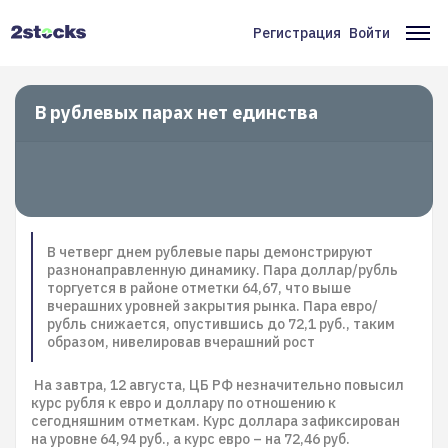
Перейти
к
Регистрация
Войти
Меню
Ос
основному
содержанию
учётной
на
записи
В рублевых парах нет единства
пользователя
В четверг днем рублевые пары демонстрируют
разнонаправленную динамику. Пара доллар/рубль
торгуется в районе отметки 64,67, что выше
вчерашних уровней закрытия рынка. Пара евро/
рубль снижается, опустившись до 72,1 руб., таким
образом, нивелировав вчерашний рост
На завтра, 12 августа, ЦБ РФ незначительно повысил
курс рубля к евро и доллару по отношению к
сегодняшним отметкам. Курс доллара зафиксирован
на уровне 64,94 руб., а курс евро – на 72,46 руб.