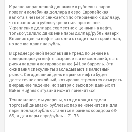
К разнонаправленной динамике в рублевых парах
привели колебания доллара и евро. Европейская
валюта в четверг снижается по отношению к доллару,
что позволило рублю укрепиться против нее.
Укрепление доллара совместно с ценами на нефть
только усилило движение пары доллар/рубль наверх.
Влияние цен на нефть сегодня отходит на второй план,
но все же давит на рубль.
В среднесрочной перспективе тренд по ценам на
североморскую нефть сохраняется нисходящий, есть
риски падения котировок ниже $41 за баррель. Эти
ожидания спекулянты закладывают в валютный
рынок. Сегодняшний день на рынке нефти будет
достаточно спокойный, котировки стремятся отыграть
вчерашнее падение, но завтра с выходом данных от
Baker Hughes ситуация может поменяться.
Тем не менее, мы уверены, что до конца недели
торговый диапазон рублевых пар не изменится и для
пары доллар/рубль останется в рамках коридора 63-
65, а для пары евро/рубль – 71-73.