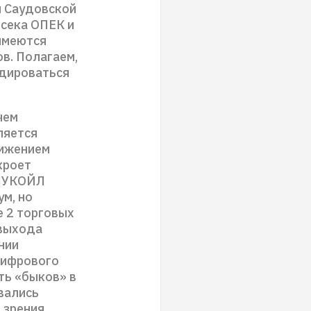
и Саудовской
нсека ОПЕК и
 имеются
в. Полагаем,
идироваться
чем
ляется
вижением
кроет
 ЛУКОЙЛ
м, но
е 2 торговых
 выхода
нии
цифрового
ть «быков» в
вались
 зрения