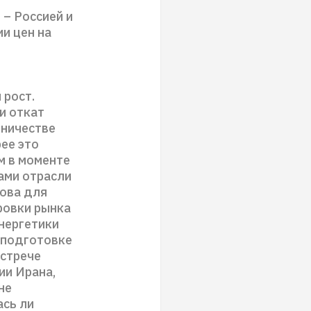
– Россией и
и цен на
 рост.
и откат
дничестве
ее это
м в моменте
ами отрасли
нова для
ровки рынка
энергетики
 подготовке
встрече
ии Ирана,
не
ась ли