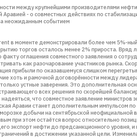
ности между крупнейшими производителями нефти 
 Аравией - о совместных действиях по стабилизаци
ла неожиданным событием
rent в моменте демонстрировали более чем 5%-ный
крытию торгов осталось менее 2% прироста. Вряд л
о факту оглашения совместного заявления о сотру
тривать как разочарование участников рынка. Скор
ация прибыли по оказавшемуся слишком перегреты
ичие хоть и рамочной договорённости между лидер
 только устные заверения. Это дополнительная ос
страивающего всех решения по скорейшей баланси
 надеяться, что совместное заявление министров 
ская Аравии станет дополнительным импульсом по
аморозке добычи на сентябрьской неофициальной 
вым при этом остаётся вопрос относительно позиц
го экспорт нефти до предсанкционного уровня, и 
граничений в достижении указанной цели. Изменил