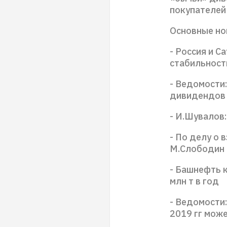
покупателей 
Основные но
- Россия и С
стабильност
- Ведомости
дивидендов 
- И.Шувалов
- По делу о
М.Слободин 
- Башнефть 
млн т в год
- Ведомости
2019 гг може