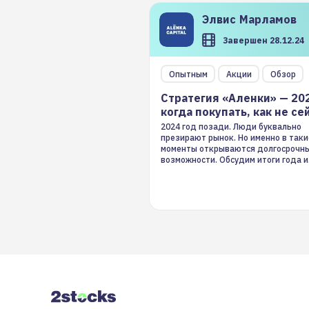
Элвис
Марламов
Завершен 28.12.24
Опытным
Акции
Обзор
Стратегия «Аленки» — 20
когда покупать, как не се
2024 год позади. Люди буквально
презирают рынок. Но именно в таки
моменты открываются долгосрочн
возможности. Обсудим итоги года и
стратегию на 2025-й