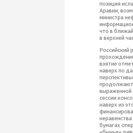
позиция исл
Аравии, возм
министра неф
информацион
что в ближа
в верхней ча
Российский 
прохождение
взятие отме
наверх по д
перспективы
продолжают 
выраженной 
сессии конс
наверх из э
финансирова
неравенства 
бумагах опе
«бычьи» диве