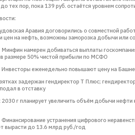
до тех пор, пока 139 руб. остаётся уровнем сопрот
вости:
аудовская Аравия договорились о совместной рабо
и цен на нефть, возможны заморозка добычи или 
: Минфин намерен добиваться выплаты госкомпани
в размере 50% чистой прибыли по МСФО
: Инвесторы еженедельно повышают цену на Башн
 взятках задержан гендиректор Т Плюс; гендирект
подал в отставку
к 2030 г планирует увеличить объём добычи нефти 
: Финансирование устранения цифрового неравенст
т вырасти до 13.6 млрд руб./год