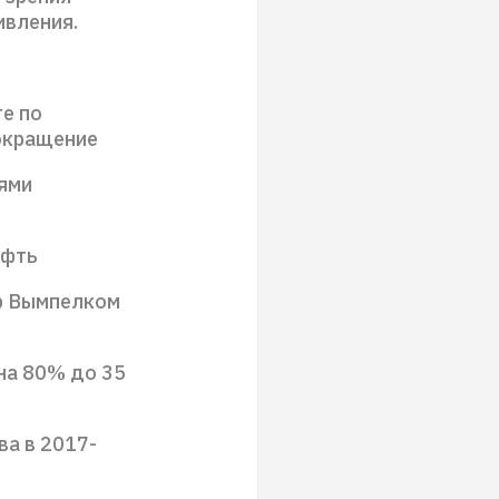
ивления.
те по
сокращение
ями
ефть
ор Вымпелком
на 80% до 35
ва в 2017-