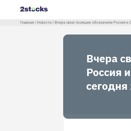
Перейти
к
основному
содержанию
Строка навигации
Главная
Новости
Вчера свою позицию обозначили Россия и 
Вчера с
Россия и
сегодня