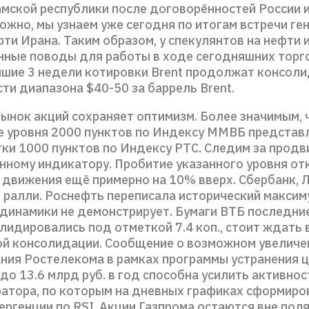
амской республики после договорённостей России 
ожно, мы узнаем уже сегодня по итогам встречи ге
ти Ирана. Таким образом, у спекулянтов на нефти
ные поводы для работы в ходе сегодняшних торго
йшие 3 недели котировки Brent продолжат консол
сти диапазона $40-50 за баррель Brent.
рынок акций сохраняет оптимизм. Более значимым, 
 уровня 2000 пунктов по Индексу ММВБ представ
тки 1000 пунктов по Индексу РТС. Следим за прод
анному индикатору. Пробитие указанного уровня от
 движения ещё примерно на 10% вверх. Сбербанк,
ралли. Роснефть переписала исторический максиму
динамики не демонстрирует. Бумаги ВТБ последни
олидировались под отметкой 7.4 коп., стоит ждать
той консолидации. Сообщение о возможном увеличе
ния Ростелекома в рамках программы устранения 
до 13.6 млрд руб. в год способна усилить активнос
ратора, по которым на дневных графиках сформиро
ргенции по RSI. Акции Газпрома остаются вне поля