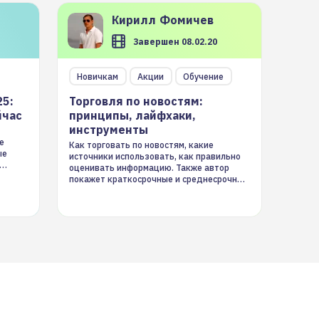
Кирилл
Фомичев
Завершен 08.02.20
Новичкам
Акции
Обучение
25:
Торговля по новостям:
йчас
принципы, лайфхаки,
инструменты
е
Как торговать по новостям, какие
ые
источники использовать, как правильно
оценивать информацию. Также автор
покажет краткосрочные и среднесрочные
торговые стратегии на новостном потоке