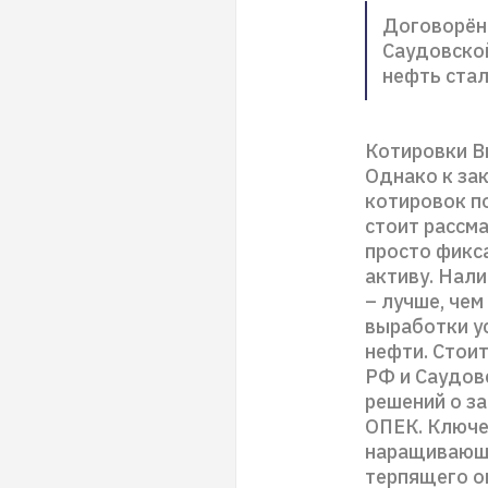
Договорён
Саудовской
нефть ста
Котировки B
Однако к за
котировок п
стоит рассма
просто фикс
активу. Нал
– лучше, чем
выработки у
нефти. Стоит
РФ и Саудов
решений о з
ОПЕК. Ключе
наращивающе
терпящего о