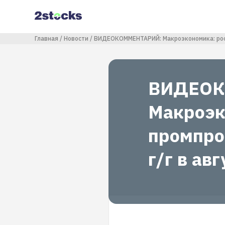
Перейти
к
основному
содержанию
Строка навигации
Главная
Новости
ВИДЕОКОММЕНТАРИЙ: Макроэкономика: рост 
ВИДЕОК
Макроэк
промпро
г/г в авг