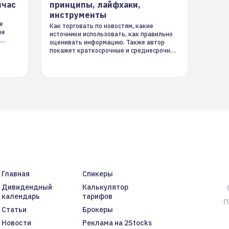
йчас
принципы, лайфхаки,
инструменты
е
Как торговать по новостям, какие
ые
источники использовать, как правильно
оценивать информацию. Также автор
покажет краткосрочные и среднесрочные
торговые стратегии на новостном потоке
Главная
Спикеры
Дивидендный
Калькулятор
календарь
тарифов
П
Статьи
Брокеры
Новости
Реклама на 2Stocks