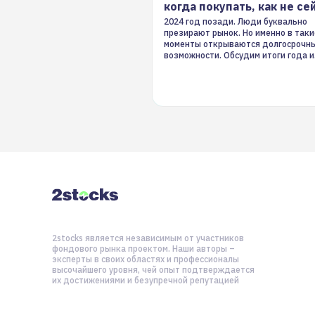
когда покупать, как не се
2024 год позади. Люди буквально
презирают рынок. Но именно в таки
моменты открываются долгосрочн
возможности. Обсудим итоги года и
стратегию на 2025-й
2stocks является независимым от участников
фондового рынка проектом. Наши авторы –
эксперты в своих областях и профессионалы
высочайшего уровня, чей опыт подтверждается
их достижениями и безупречной репутацией