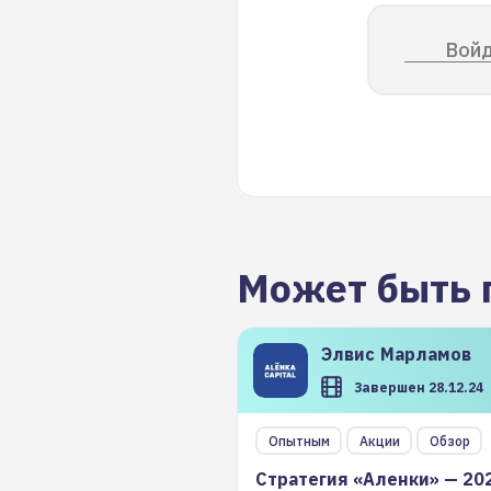
Войд
Может быть 
Элвис
Марламов
Завершен 28.12.24
Опытным
Акции
Обзор
Стратегия «Аленки» — 20