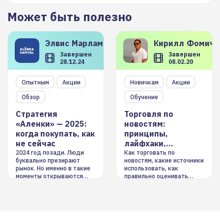
Может быть полезно
Элвис
Марламов
Кирилл
Фомиче
Завершен
Завершен
28.12.24
08.02.20
Опытным
Акции
Новичкам
Акции
Обзор
Обучение
Стратегия
Торговля по
«Аленки» — 2025:
новостям:
когда покупать, как
принципы,
не сейчас
лайфхаки,
инструменты
2024 год позади. Люди
Как торговать по
буквально презирают
новостям, какие источники
рынок. Но именно в такие
использовать, как
моменты открываются
правильно оценивать
долгосрочные
информацию. Также автор
возможности. Обсудим
покажет краткосрочные и
итоги года и стратегию на
среднесрочные
2025-й
торговые стратегии на
новостном потоке