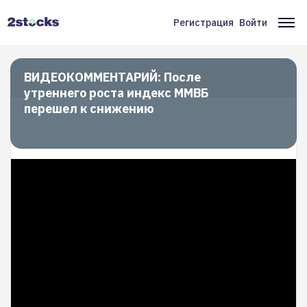
Перейти
к
Регистрация
Войти
Меню
Ос
основному
содержанию
учётной
на
записи
ВИДЕОКОММЕНТАРИЙ: После
утреннего роста индекс ММВБ
пользователя
перешел к снижению