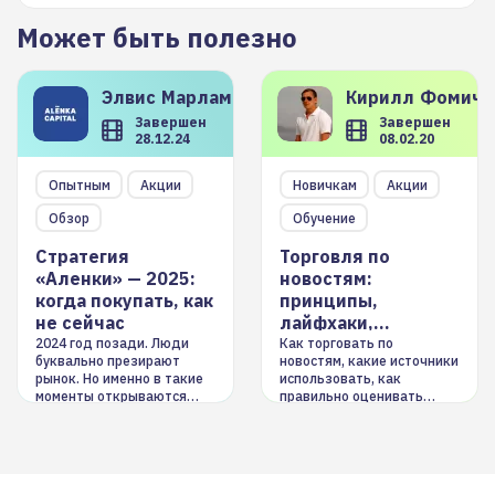
Может быть полезно
Элвис
Марламов
Кирилл
Фомиче
Завершен
Завершен
28.12.24
08.02.20
Опытным
Акции
Новичкам
Акции
Обзор
Обучение
Стратегия
Торговля по
«Аленки» — 2025:
новостям:
когда покупать, как
принципы,
не сейчас
лайфхаки,
инструменты
2024 год позади. Люди
Как торговать по
буквально презирают
новостям, какие источники
рынок. Но именно в такие
использовать, как
моменты открываются
правильно оценивать
долгосрочные
информацию. Также автор
возможности. Обсудим
покажет краткосрочные и
итоги года и стратегию на
среднесрочные
2025-й
торговые стратегии на
новостном потоке