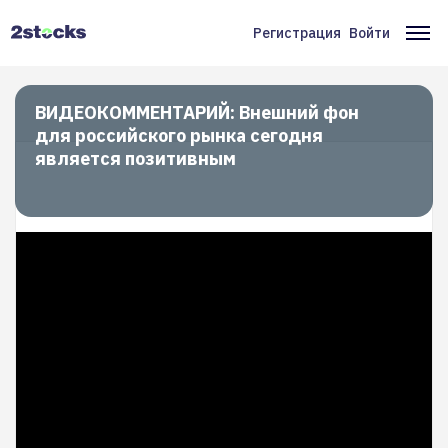
Перейти
к
Регистрация
Войти
Меню
Ос
основному
содержанию
учётной
на
записи
ВИДЕОКОММЕНТАРИЙ: Внешний фон
для российского рынка сегодня
пользователя
является позитивным