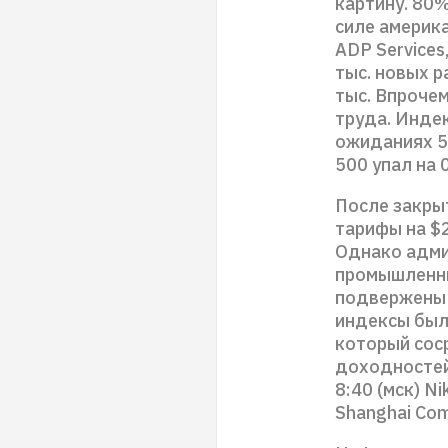
картину. 80
силе америк
ADP Services
тыс. новых р
тыс. Впрочем
труда. Индек
ожиданиях 59
500 упал на 
После закры
тарифы на $
Однако адми
промышленны
подвержены 
индексы был
который сос
доходностей
8:40 (мск) Ni
Shanghai Comp