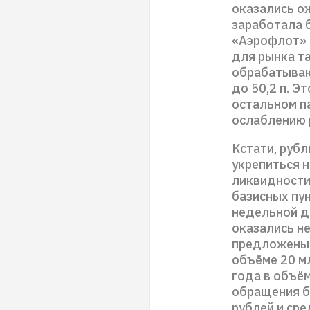
оказались о
заработала 
«Аэрофлот» 
для рынка т
обрабатываю
до 50,2 п. Э
остальном п
ослаблению 
Кстати, рубл
укрепиться 
ликвидности
базисных пун
недельной д
оказались н
предложены 
объёме 20 м
года в объём
обращения б
рублей и ср