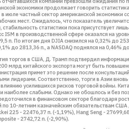
% отчитавшихся компаний превзошли ожидания по п
анской экономики продолжает говорить статистика
, в июле частный сектор американской экономики с
абочих мест. Ожидалось, что показатель увеличитс
, стабильность статистики пока присутствует лишь
с ISM в производственной сфере оказался на уровне
,5 п. По итогам дня DJIA снизился на 0,32% до 253
0,1% до 2813,36 п., а NASDAQ поднялся на 0,46% д
тия торгов в США, Д. Трамп подтвердил информаци
200 млрд китайского экспорта могут быть повышен
нистрация примет это решение после консультаций
ми лидерами. Соответственно, торги в Азии вновь
влиянию усилившихся рисков торговой войны. Кит
и наиболее слабыми. Однако не обошлось и без поз
редоточился в финансовом секторе благодаря рос
 по 10-летним казначейским обязательствам США 
kkei 225 - 22476,37 п. (-1,19%), Hang Seng - 27699,68
osite - 2742,72 п. (-2,90%).