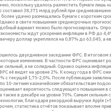
чно, поскольку удалось разместить бумаги лишь н
с составил 38,371 млрд рублей при средневзвешен
е более удачно размещались бумаги с коротким ср
Однако в свете повышения среднесрочных прогноз
добный вариант можно было прогнозировать. Опро
о экономисты ждут ускорения инфляции в РФ до 4,4
 вечеру доллар укреплялся на 0,87% до 63,045, а е
ершилось двухдневное заседание ФРС. В итоговом 
екоторые изменения. В частности ФРС оценивает р
ак сильный, а не солидный. Однако оценка инфляци
ФРС её видят на уровне 2%. К концу года в ФРС ож
4% с текущей 1,75-2,0%. После публикации заявлен
по 10-летним казначейским обязательствам подск
 оценивает вероятность следующего повышения в с
а также в декабре на уровне 70%. Самым сильным 
ехнологии, благодаря рекордной выручке Apple (+5
прочем, статистика отчётов показывает вполне пр