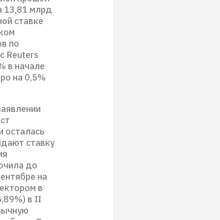
а 13,81 млрд
ной ставке
оком
ов по
с Reuters
% в начале
вро на 0,5%
заявлении
ост
и осталась
идают ставку
ия
очила до
ентябре на
сектором в
,89%) в II
ивычную