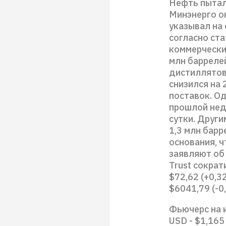
Нефть пытал
Минэнерго о
указывал на 
согласно ста
коммерчески
млн баррелей
дистиллятов
снизился на 
поставок. О
прошлой неде
сутки. Други
1,3 млн бар
основания, ч
заявляют об
Trust сократи
$72,62 (+0,3
$6041,79 (-0
Фьючерс на и
USD - $1,165