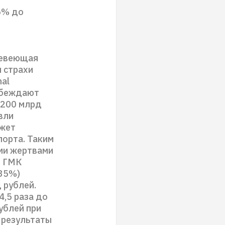
26% до
шевеющая
 страхи
nal
 убеждают
$200 млрд
вли
ожет
порта. Таким
ми жертвами
, ГМК
,35%)
 рублей.
4,5 раза до
рублей при
е результаты