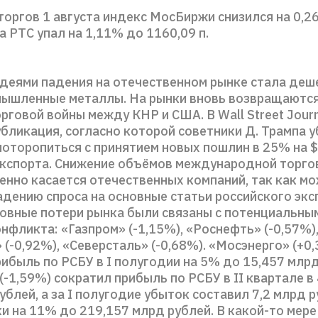
торгов 1 августа индекс МосБиржи снизился на 0,
 а РТС упал на 1,11% до 1160,09 п.
деями падения на отечественном рынке стала де
мышленные металлы. На рынки вновь возвращаются
рговой войны между КНР и США. В Wall Street Jour
убликация, согласно которой советники Д. Трампа
поторопиться с принятием новых пошлин в 25% на 
экспорта. Снижение объёмов международной торго
енно касается отечественных компаний, так как м
адению спроса на основные статьи российского экс
новные потери рынка были связаны с потенциальны
нфликта: «Газпром» (-1,15%), «Роснефть» (-0,57%)
(-0,92%), «Северсталь» (-0,68%). «Мосэнерго» (+0
ибыль по РСБУ в I полугодии на 5% до 15,457 млрд
-1,59%) сократил прибыль по РСБУ в II квартале в 
ублей, а за I полугодие убыток составил 7,2 млрд 
и на 11% до 219,157 млрд рублей. В какой-то мер