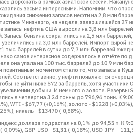
ась дорожать в рамках азиатской сессии. Наканун
казались весьма интересными. Напомним, что опрос
ожидания снижения запасов нефти на 2,8 млн барре
тистике Минэнерго, на неделе, завершившейся 27 и
е запасы нефти в США выросли на 3,8 млн баррелей
. Запасы бензина сократились на 2,5 млн баррелей,
 увеличились на 3,0 млн баррелей. Импорт сырой н
21 тыс. баррелей в сутки до 7,7 млн баррелей ежед
днако самое интересное содержалось в отчёте по д
ле она упала на 100 тыс. баррелей до 10,9 млн ба
м позитивным моментом стало то, что запасы в Куш
релей. Соответственно, у нефти появляются очеред
тобы не уйти ниже $72 за баррель, хотя участники
 увеличении добычи. И немного о золоте. Резервы 
лись в четверг на 3,24 тонны до 796,96 тонн. К 9:00 
2%), WTI - $67,77 (+0,16%), золото - $1228 (+0,03%),
,25%), никель - $13470 (-0,88%).
ндекс доллара подрастал на 0,1% до 94,55 п. К 9:0
 (-0,09%), GBP-USD - $1,31 (-0,18%), USD-JPY – 111,