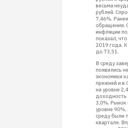
весьма неуда
рублей. Спро
7,46%. Ране
обращения. 
инфляции по
показал, чт
2019 года. К
до 73,51.
В среду зав
появились н
экономики к
прежней и в 
на уровне 2,
доходность 
3,0%. Рынок
уровне 90%, 
среду были т
квартале. В