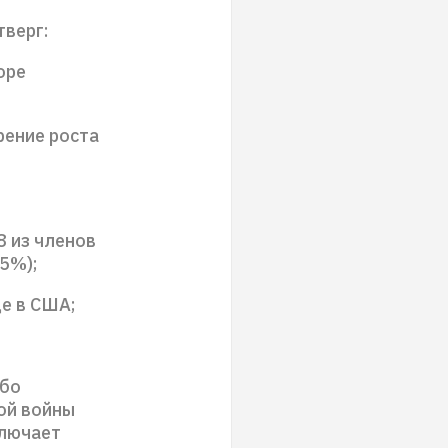
верг:
оре
рение роста
8 из членов
5%);
це в США;
або
ой войны
ключает