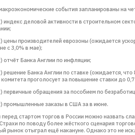
акроэкономические события запланированы на чет
ск) индекс деловой активности в строительном сект
нии;
ск) цены производителей еврозоны (ожидается уско
не с 3,0% в мае);
ск) отчёт Банка Англии по инфляции;
ск) решение Банка Англии по ставке (ожидается, что 
 комитета проголосует за повышение ставки до 0,7
ск) первичные обращения за пособием по безработи
ск) промышленные заказы в США за в июне.
 перед стартом торгов в России можно назвать сл
 Страхи по поводу более жёсткого сценария торгов
ый рынок отыграл ещё накануне. Однако это не ис