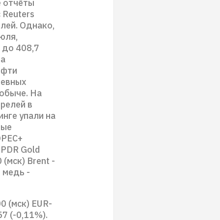
е отчёты
 Reuters
лей. Однако,
юля,
 до 408,7
 а
ефти
невных
обыче. На
ррелей в
инге упали на
ные
 OPEC+
SPDR Gold
(мск) Brent -
 медь -
0 (мск) EUR-
57 (-0,11%).