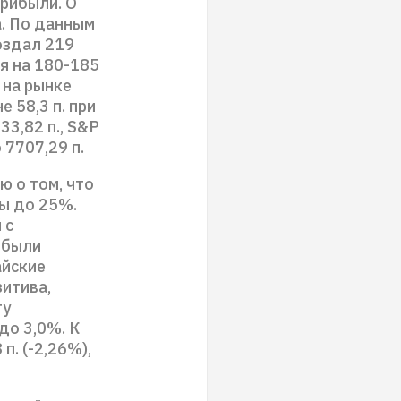
рибыли. О
. По данным
оздал 219
я на 180-185
 на рынке
 58,3 п. при
33,82 п., S&P
о 7707,29 п.
ю о том, что
ы до 25%.
 с
 были
айские
итива,
ту
до 3,0%. К
 п. (-2,26%),