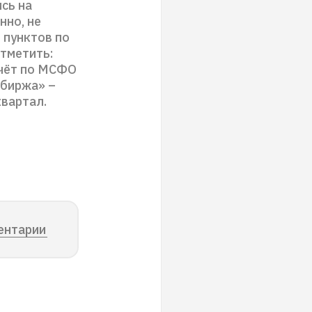
сь на
нно, не
 пунктов по
тметить:
тчёт по МСФО
 биржа» –
квартал.
ентарии