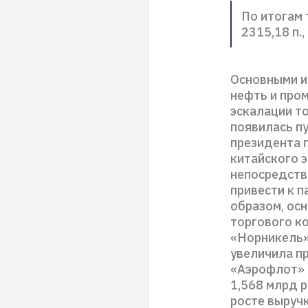
По итогам 
2315,18 п.,
Основными и
нефть и про
эскалации то
появилась п
президента 
китайского 
непосредств
привести к п
образом, ос
торгового ко
«Норникель» 
увеличила пр
«Аэрофлот» (
1,568 млрд р
росте выручк