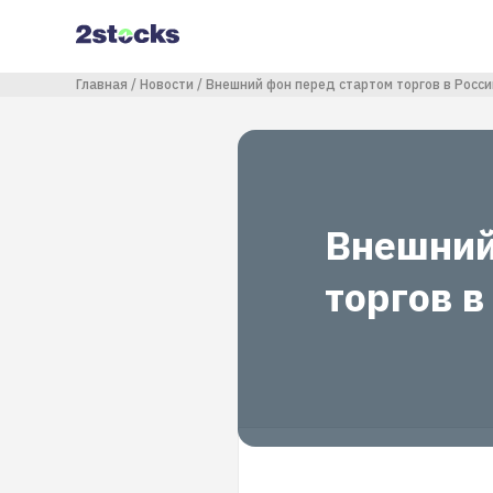
Перейти
к
основному
содержанию
Строка навигации
Главная
Новости
Внешний фон перед стартом торгов в Росси
Внешний
торгов в