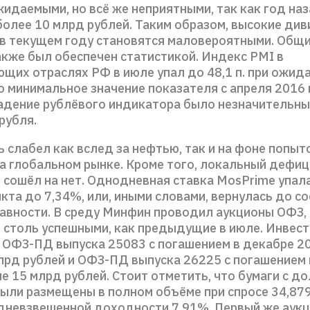
жидаемыми, но всё же неприятными, так как год на
более 10 млрд рублей. Таким образом, высокие ди
в текущем году становятся маловероятными. Общи
акже был обеспечен статистикой. Индекс PMI в
щих отраслях РФ в июле упал до 48,1 п. при ожид
то минимальное значение показателя с апреля 2016 
адение рублёвого индикатора было незначительн
рубля.
ь слабел как вслед за нефтью, так и на фоне попы
на глобальном рынке. Кроме того, локальный дефиц
 сошёл на нет. Однодневная ставка MosPrime упала
кта до 7,34%, или, иными словами, вернулась до с
авности. В среду Минфин проводил аукционы ОФЗ,
е столь успешными, как предыдущие в июле. Инвес
ОФЗ-ПД выпуска 25083 с погашением в декабре 20
лрд рублей и ОФЗ-ПД выпуска 26225 с погашением 
е 15 млрд рублей. Стоит отметить, что бумаги с д
ыли размещены в полном объёме при спросе 34,87
едневзвешенной доходности 7,91%. Первый же аук