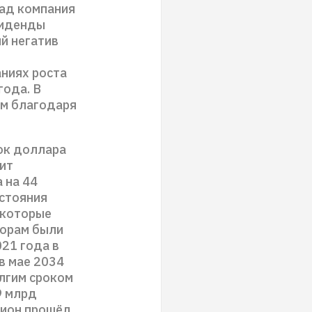
зад компания
виденды
й негатив
аниях роста
года. В
ым благодаря
ток доллара
ит
 на 44
остояния
 которые
торам были
21 года в
в мае 2034
олгим сроком
9 млрд
цион прошёл