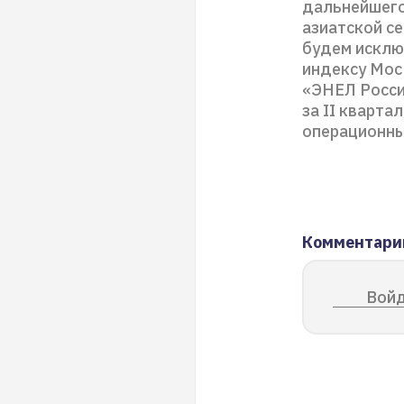
дальнейшего
азиатской се
будем исклю
индексу Мос
«ЭНЕЛ Россия
за II кварта
операционные
Комментари
Войд