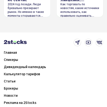
инструменты
2024 год позади. Люди
Как торговать по
буквально презирают
новостям, какие источники
рынок. Но именно в такие
использовать, как
моменты открываются
правильно оценивать
долгосрочные
информацию. Также автор
возможности. Обсудим
покажет краткосрочные и
итоги года и стратегию на
среднесрочные
2025-й
торговые стратегии на
новостном потоке
Главная
Спикеры
Дивидендный календарь
Калькулятор тарифов
Статьи
Брокеры
Новости
Реклама на 2Stocks