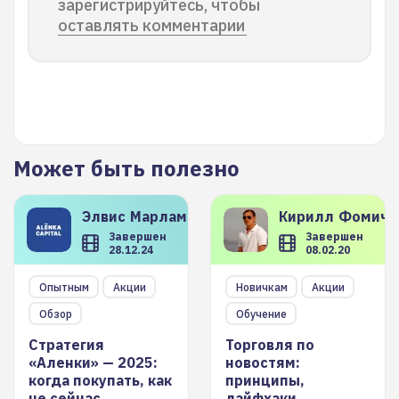
зарегистрируйтесь, чтобы
оставлять комментарии
Может быть полезно
Элвис
Марламов
Кирилл
Фомиче
Завершен
Завершен
28.12.24
08.02.20
Опытным
Акции
Новичкам
Акции
Обзор
Обучение
Стратегия
Торговля по
«Аленки» — 2025:
новостям:
когда покупать, как
принципы,
не сейчас
лайфхаки,