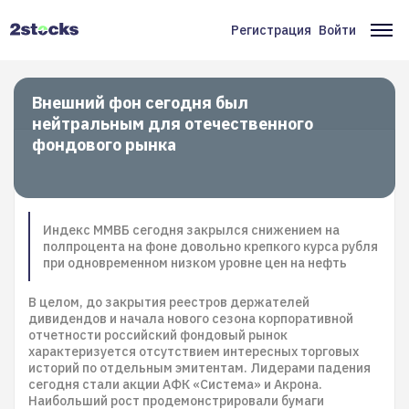
Перейти
к
Регистрация
Войти
Меню
Ос
основному
содержанию
учётной
на
записи
Внешний фон сегодня был
нейтральным для отечественного
пользователя
фондового рынка
Индекс ММВБ сегодня закрылся снижением на
полпроцента на фоне довольно крепкого курса рубля
при одновременном низком уровне цен на нефть
В целом, до закрытия реестров держателей
дивидендов и начала нового сезона корпоративной
отчетности российский фондовый рынок
характеризуется отсутствием интересных торговых
историй по отдельным эмитентам. Лидерами падения
сегодня стали акции АФК «Система» и Акрона.
Наибольший рост продемонстрировали бумаги