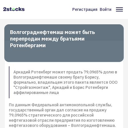
Перейти
к
Регистрация
Войти
Меню
Ос
основному
содержанию
учётной
на
записи
Волгограднефтемаш может быть
перепродан между братьями
пользователя
Ротенбергами
Аркадий Ротенберг может продать 79,0965% долю в
Волгограднефтемаше своему брату Борису,
формально, владельцем этого пакета является ООО
"Стройгазмонтаж", Аркадий и Борис Ротенберги
аффилированные лица
По данным Федеральной антимонопольной службы,
государственный орган дал согласие на продажу
79,0965% стратегического для российской
нефтегазовой отрасли предприятия по изготовлению
нефтегазового оборудования – Волгограднефтемаша.