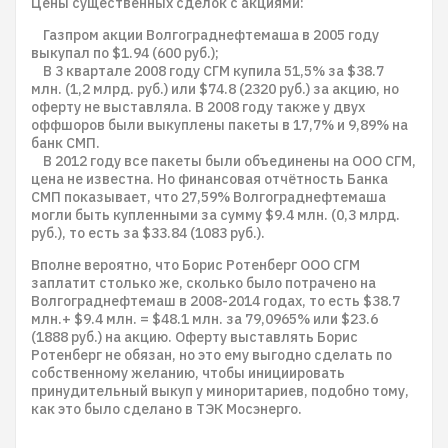
Цены существенных сделок с акциями:
Газпром акции Волгограднефтемаша в 2005 году
выкупал по $1.94 (600 руб.);
В 3 квартале 2008 году СГМ купила 51,5% за $38.7
млн. (1,2 млрд. руб.) или $74.8 (2320 руб.) за акцию, но
оферту не выставляла. В 2008 году также у двух
оффшоров были выкуплены пакеты в 17,7% и 9,89% на
банк СМП.
В 2012 году все пакеты были объединены на ООО СГМ,
цена не известна. Но финанcовая отчётность Банка
СМП показывает, что 27,59% Волгограднефтемаша
могли быть купленными за сумму $9.4 млн. (0,3 млрд.
руб.), то есть за $33.84 (1083 руб.).
Вполне вероятно, что Борис Ротенберг ООО СГМ
заплатит столько же, сколько было потрачено на
Волгограднефтемаш в 2008-2014 годах, то есть $38.7
млн.+ $9.4 млн. = $48.1 млн. за 79,0965% или $23.6
(1888 руб.) на акцию. Оферту выставлять Борис
Ротенберг не обязан, но это ему выгодно сделать по
собственному желанию, чтобы инициировать
принудительный выкуп у миноритариев, подобно тому,
как это было сделано в ТЭК Мосэнерго.