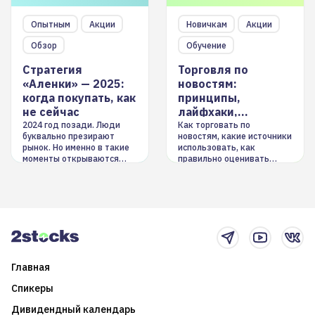
Опытным
Акции
Новичкам
Акции
Обзор
Обучение
Стратегия
Торговля по
«Аленки» — 2025:
новостям:
когда покупать, как
принципы,
не сейчас
лайфхаки,
инструменты
2024 год позади. Люди
Как торговать по
буквально презирают
новостям, какие источники
рынок. Но именно в такие
использовать, как
моменты открываются
правильно оценивать
долгосрочные
информацию. Также автор
возможности. Обсудим
покажет краткосрочные и
итоги года и стратегию на
среднесрочные
2025-й
торговые стратегии на
новостном потоке
Главная
Спикеры
Дивидендный календарь