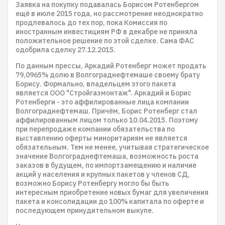
Заявка на покупку подавалась Борисом Ротенбергом
ещё в июле 2015 года, но рассмотрение неоднократно
продлевалось до тех пор, пока Комиссия по
иностранным инвестициям РФ в декабре не приняла
положительное решение по этой сделке. Сама ФАС
одобрила сделку 27.12.2015.
По данным прессы, Аркадий Ротенберг может продать
79,0965% долю в Волгограднефтемаше своему брату
Борису. Формально, владельцем этого пакета
является ООО "Стройгазмонтаж". Аркадий и Борис
Ротенберги - это аффилированные лица компании
Волгограднефтемаш. Причём, Борис Ротенберг стал
аффилированным лицом только 10.04.2015. Поэтому
при перепродаже компании обязательства по
выставлению оферты миноритариям не является
обязательным. Тем не менее, учитывая стратегическое
значение Волгограднефтемаша, возможность роста
заказов в будущем, по импортзамещению и наличие
акций у населения и крупных пакетов у членов СД,
возможно Борису Ротенбергу могло бы быть
интересным приобретение новых бумаг для увеличения
пакета и консолидации до 100% капитала по оферте и
последующем принудительном выкупе.