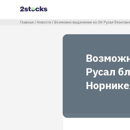
Перейти
к
основному
содержанию
Строка навигации
Главная
Новости
Возможно выделение из ОК Русал блокпакет
Возможн
Русал б
Норнике