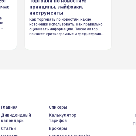
25:
Торговля по новостям:
йчас
принципы, лайфхаки,
инструменты
е
Как торговать по новостям, какие
ые
источники использовать, как правильно
оценивать информацию. Также автор
покажет краткосрочные и среднесрочные
торговые стратегии на новостном потоке
Главная
Спикеры
Дивидендный
Калькулятор
календарь
тарифов
П
Статьи
Брокеры