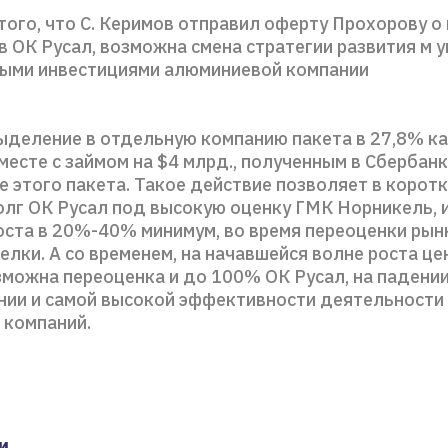
того, что С. Керимов отправил оферту Прохорову о
 ОК Русал, возможна смена стратегии развития м 
ыми инвестициями алюминиевой компании
деление в отдельную компанию пакета в 27,8% к
есте с займом на $4 млрд., полученным в Сбербан
 этого пакета. Такое действие позволяет в коротк
олг ОК Русал под высокую оценку ГМК Норникель, 
оста в 20%-40% минимум, во время переоценки рын
лки. А со временем, на начавшейся волне роста це
зможна переоценка и до 100% ОК Русал, на падени
нии и самой высокой эффективности деятельности 
 компаний.
и