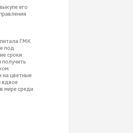
 выкупе его
управления
апитала ГМК
ке под
ие сроки
и получить
ком
н на цветные
и вдвое
в мире среди