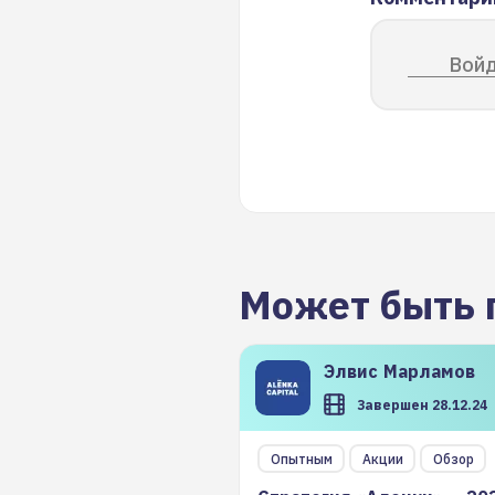
Войд
Может быть 
Элвис
Марламов
Завершен 28.12.24
Опытным
Акции
Обзор