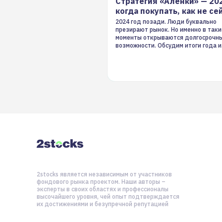
Стратегия «Аленки» — 20
когда покупать, как не се
2024 год позади. Люди буквально
презирают рынок. Но именно в таки
моменты открываются долгосрочн
возможности. Обсудим итоги года и
стратегию на 2025-й
2stocks является независимым от участников
фондового рынка проектом. Наши авторы –
эксперты в своих областях и профессионалы
высочайшего уровня, чей опыт подтверждается
их достижениями и безупречной репутацией