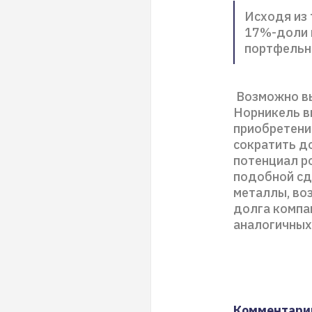
Исходя из 
17%-доли в
портфельн
Возможно вы
Норникель вм
приобретение
сократить д
потенциал р
подобной сде
металлы, во
долга компа
аналогичных
Комментари