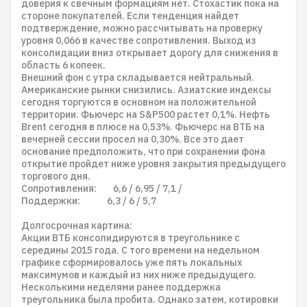
доверия к свечным формациям нет. Стохастик пока на
стороне покупателей. Если тенденция найдет
подтверждение, можно рассчитывать на проверку
уровня 0,066 в качестве сопротивления. Выход из
консолидации вниз открывает дорогу для снижения в
область 6 копеек.
Внешний фон с утра складывается нейтральный.
Американские рынки снизились. Азиатские индексы
сегодня торгуются в основном на положительной
территории. Фьючерс на S&P500 растет 0,1%. Нефть
Brent сегодня в плюсе на 0,53%. Фьючерс на ВТБ на
вечерней сессии просел на 0,30%. Все это дает
основание предположить, что при сохранении фона
открытие пройдет ниже уровня закрытия предыдущего
торгового дня.
Сопротивления: 6,6 / 6,95 / 7,1 /
Поддержки: 6,3 / 6 / 5,7
Долгосрочная картина:
Акции ВТБ консолидируются в треугольнике с
середины 2015 года. С того времени на недельном
графике сформировалось уже пять локальных
максимумов и каждый из них ниже предыдущего.
Несколькими неделями ранее поддержка
треугольника была пробита. Однако затем, котировки