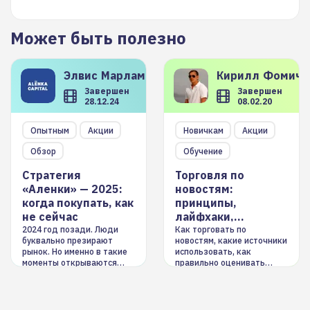
Может быть полезно
Элвис
Марламов
Кирилл
Фомиче
Завершен
Завершен
28.12.24
08.02.20
Опытным
Акции
Новичкам
Акции
Обзор
Обучение
Стратегия
Торговля по
«Аленки» — 2025:
новостям:
когда покупать, как
принципы,
не сейчас
лайфхаки,
инструменты
2024 год позади. Люди
Как торговать по
буквально презирают
новостям, какие источники
рынок. Но именно в такие
использовать, как
моменты открываются
правильно оценивать
долгосрочные
информацию. Также автор
возможности. Обсудим
покажет краткосрочные и
итоги года и стратегию на
среднесрочные
2025-й
торговые стратегии на