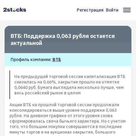
Перейти
к
Регистрация
Войти
Меню
Ос
основному
содержанию
учётной
на
записи
ВТБ: Поддержка 0,063 рубля остается
пользователя
актуальной
Профиль компании:
ВТБ
На предыдущей торговой сессии капитализация ВТБ
снизилась на 0,66%, закрытие прошло на отметке
0,0640 руб. Бумага выглядела несколько лучше, чем
весь российский рынок в целом
Акции ВТБ на прошлой торговой сессии продолжали
консолидироваться выше уровня поддержки 0,063
рубля. На дневном графике от этого уровня снова
сформировалась свеча бычьего характера. Но с учетом
того, что большие покупки совершаются в последние
минуты торгов и на аукционах закрытия, большого