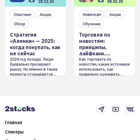
28.12.24
08.02.20
Опытным
Акции
Новичкам
Акции
Обзор
Обучение
Стратегия
Торговля по
«Аленки» — 2025:
новостям:
когда покупать, как
принципы,
не сейчас
лайфхаки,
инструменты
2024 год позади. Люди
Как торговать по
буквально презирают
новостям, какие источники
рынок. Но именно в такие
использовать, как
моменты открываются
правильно оценивать
долгосрочные
информацию. Также автор
возможности. Обсудим
покажет краткосрочные и
итоги года и стратегию на
среднесрочные
2025-й
торговые стратегии на
новостном потоке
Главная
Спикеры