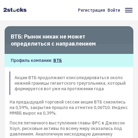
Перейти
к
Регистрация
Войти
Меню
Ос
основному
содержанию
учётной
на
записи
ВТБ: Рынок никак не может
пользователя
определиться с направлением
Профиль компании:
ВТБ
Акции ВТБ продолжают консолидироваться около
нижней границы гигантского треугольника, который
формируется вот уже на протяжении года
На предыдущей торговой сессии акции ВТБ снизились
на 0,59%, закрытие прошло на отметке 0,06710. Индекс
ММВБ вырос на 0,39%.
После пятничного выступления главы ФРС в Джексон
Хоул, рисковые активы по всему миру оказались под
давлением. Аналогичную нисходящую динамику