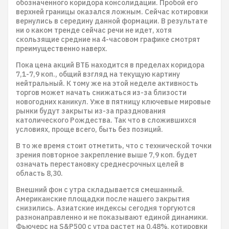
обозначенного коридора консолидации. Пробой его
верхней границы оказался ложным. Сейчас котировки
вернулись в середину данной формации. В результате
ни о каком тренде сейчас речи не идет, хотя
скользящие средние на 4-часовом графике смотрят
преимущественно наверх.
Пока цена акций ВТБ находится в пределах коридора
7,1-7,9 коп., общий взгляд на текущую картину
нейтральный. К тому же на этой неделе активность
торгов может начать снижаться из-за близости
новогодних каникул. Уже в пятницу ключевые мировые
рынки будут закрыты из-за празднования
католического Рождества. Так что в сложившихся
условиях, проще всего, быть без позиций.
В то же время стоит отметить, что с технической точки
зрения повторное закрепление выше 7,9 коп. будет
означать перестановку среднесрочных целей в
область 8,30.
Внешний фон с утра складывается смешанный.
Американские площадки после нашего закрытия
снизились. Азиатские индексы сегодня торгуются
разнонаправленно и не показывают единой динамики.
Фьючерс на S&P500 с утра растет на 0,48%, котировки