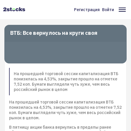
Перейти
к
Регистрация
Войти
Меню
Ос
основному
содержанию
учётной
на
записи
ВТБ: Все вернулось на круги своя
пользователя
На прошедшей торговой сессии капитализация ВТБ
понизилась на 4,53%, закрытие прошло на отметке
7,52 коп. Бумаги выглядели чуть хуже, чем весь
российский рынок в целом
На прошедшей торговой сессии капитализация ВТБ
понизилась на 4,53%, закрытие прошло на отметке 7,52
коп. Бумаги выглядели чуть хуже, чем весь российский
рынок в целом.
В пятницу акции банка вернулись в пределы ранее