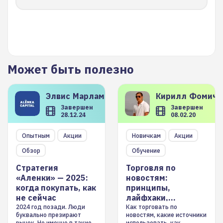
Может быть полезно
Элвис
Марламов
Кирилл
Фомиче
Завершен
Завершен
28.12.24
08.02.20
Опытным
Акции
Новичкам
Акции
Обзор
Обучение
Стратегия
Торговля по
«Аленки» — 2025:
новостям:
когда покупать, как
принципы,
не сейчас
лайфхаки,
инструменты
2024 год позади. Люди
Как торговать по
буквально презирают
новостям, какие источники
рынок. Но именно в такие
использовать, как