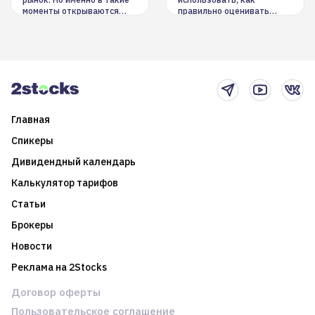
моменты открываются
правильно оценивать
долгосрочные
информацию. Также автор
возможности. Обсудим
покажет краткосрочные и
итоги года и стратегию на
среднесрочные
2025-й
торговые стратегии на
новостном потоке
Главная
Спикеры
Дивидендный календарь
Калькулятор тарифов
Статьи
Брокеры
Новости
Реклама на 2Stocks
Договор оферты
Пользовательское соглашение