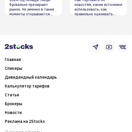
инструменты
буквально презирают
новостям, какие источники
рынок. Но именно в такие
использовать, как
моменты открываются
правильно оценивать
долгосрочные
информацию. Также автор
возможности. Обсудим
покажет краткосрочные и
итоги года и стратегию на
среднесрочные
2025-й
торговые стратегии на
новостном потоке
Главная
Спикеры
Дивидендный календарь
Калькулятор тарифов
Статьи
Брокеры
Новости
Реклама на 2Stocks
Договор оферты