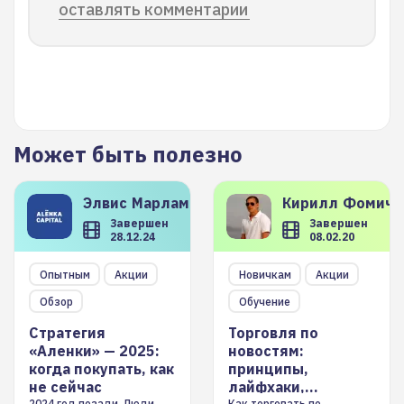
оставлять комментарии
Может быть полезно
Элвис
Марламов
Кирилл
Фомиче
Завершен
Завершен
28.12.24
08.02.20
Опытным
Акции
Новичкам
Акции
Обзор
Обучение
Стратегия
Торговля по
«Аленки» — 2025:
новостям:
когда покупать, как
принципы,
не сейчас
лайфхаки,
2024 год позади. Люди
Как торговать по