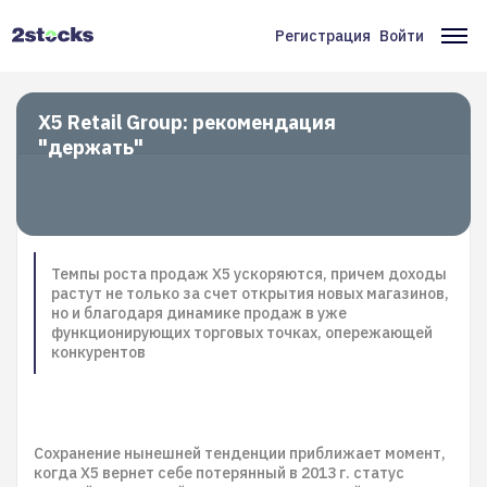
Перейти
к
Регистрация
Войти
Меню
Ос
основному
содержанию
учётной
на
записи
X5 Retail Group: рекомендация
"держать"
пользователя
Темпы роста продаж X5 ускоряются, причем доходы
растут не только за счет открытия новых магазинов,
но и благодаря динамике продаж в уже
функционирующих торговых точках, опережающей
конкурентов
Сохранение нынешней тенденции приближает момент,
когда X5 вернет себе потерянный в 2013 г. статус